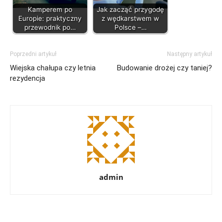
Kamperem po
Jak zacząć przygodę
Europie: praktyczny
z wędkarstwem w
przewodnik po…
Polsce –…
Poprzedni artykuł
Następny artykuł
Wiejska chałupa czy letnia
Budowanie drożej czy taniej?
rezydencja
admin