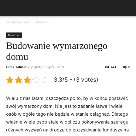
Strona główna
Nowości
Nowości
Budowanie wymarzonego
domu
Przez
admin
-
piątek, 19 lipca, 2019
441
0
3.3/5 - (3 votes)
Wielu z nas latami oszczędza po to, by w końcu postawić
swój wymarzony dom. Nie jest to zadanie łatwe i wiele
osób w ogóle tego nie będzie w stanie osiągnąć. Dlatego
właśnie wiele osób staje w obliczu pokonywania szeregu
różnych wyzwań na drodze do pozyskiwania funduszy na