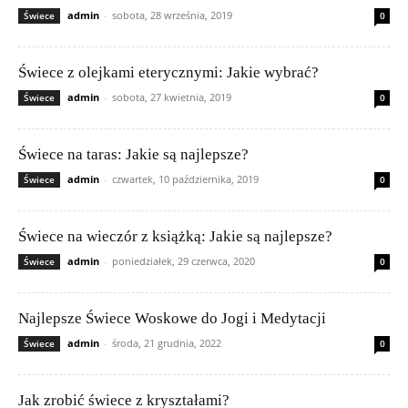
admin
-
sobota, 28 września, 2019
Świece
0
Świece z olejkami eterycznymi: Jakie wybrać?
admin
-
sobota, 27 kwietnia, 2019
Świece
0
Świece na taras: Jakie są najlepsze?
admin
-
czwartek, 10 października, 2019
Świece
0
Świece na wieczór z książką: Jakie są najlepsze?
admin
-
poniedziałek, 29 czerwca, 2020
Świece
0
Najlepsze Świece Woskowe do Jogi i Medytacji
admin
-
środa, 21 grudnia, 2022
Świece
0
Jak zrobić świece z kryształami?