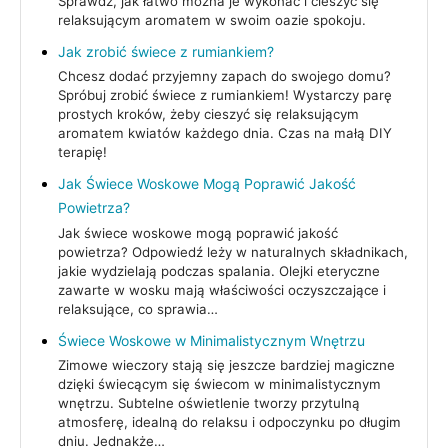
Sprawdź, jak łatwo można je wykonać i cieszyć się
relaksującym aromatem w swoim oazie spokoju.
Jak zrobić świece z rumiankiem?
Chcesz dodać przyjemny zapach do swojego domu?
Spróbuj zrobić świece z rumiankiem! Wystarczy parę
prostych kroków, żeby cieszyć się relaksującym
aromatem kwiatów każdego dnia. Czas na małą DIY
terapię!
Jak Świece Woskowe Mogą Poprawić Jakość
Powietrza?
Jak świece woskowe mogą poprawić jakość
powietrza? Odpowiedź leży w naturalnych składnikach,
jakie wydzielają podczas spalania. Olejki eteryczne
zawarte w wosku mają właściwości oczyszczające i
relaksujące, co sprawia…
Świece Woskowe w Minimalistycznym Wnętrzu
Zimowe wieczory stają się jeszcze bardziej magiczne
dzięki świecącym się świecom w minimalistycznym
wnętrzu. Subtelne oświetlenie tworzy przytulną
atmosferę, idealną do relaksu i odpoczynku po długim
dniu. Jednakże…