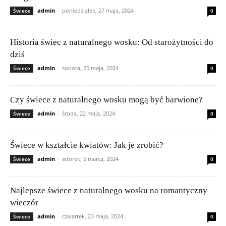
admin
-
poniedziałek, 27 maja, 2024
Świece
0
Historia świec z naturalnego wosku: Od starożytności do
dziś
admin
-
sobota, 25 maja, 2024
Świece
0
Czy świece z naturalnego wosku mogą być barwione?
admin
-
środa, 22 maja, 2024
Świece
0
Świece w kształcie kwiatów: Jak je zrobić?
admin
-
wtorek, 5 marca, 2024
Świece
0
Najlepsze świece z naturalnego wosku na romantyczny
wieczór
admin
-
czwartek, 23 maja, 2024
Świece
0