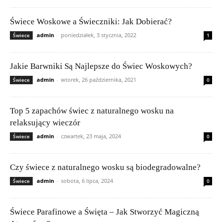
Świece Woskowe a Świeczniki: Jak Dobierać?
admin
-
poniedziałek, 3 stycznia, 2022
Świece
1
Jakie Barwniki Są Najlepsze do Świec Woskowych?
admin
-
wtorek, 26 października, 2021
Świece
0
Top 5 zapachów świec z naturalnego wosku na
relaksujący wieczór
admin
-
czwartek, 23 maja, 2024
Świece
0
Czy świece z naturalnego wosku są biodegradowalne?
admin
-
sobota, 6 lipca, 2024
Świece
0
Świece Parafinowe a Święta – Jak Stworzyć Magiczną