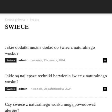
Strona główna
Świece
ŚWIECE
Akcesoria do świec
Bezpieczeństwo świec
Dekoracje i styl wnętrz
DIY świece
DIY woski zapachowe
Nowości
Porównania wosków
Problemy ze świecami
Publikacje czytelników
Świece
Jakie dodatki można dodać do świec z naturalnego
Świece z wosku pszczelego
Węza i surowce pszczele
wosku?
Zapachy i kompozycje
admin
-
czwartek, 13 czerwca, 2024
Świece
0
Jakie są najlepsze techniki barwienia świec z naturalnego
wosku?
admin
-
niedziela, 20 października, 2024
Świece
0
Czy świece z naturalnego wosku mogą powodować
alergie?