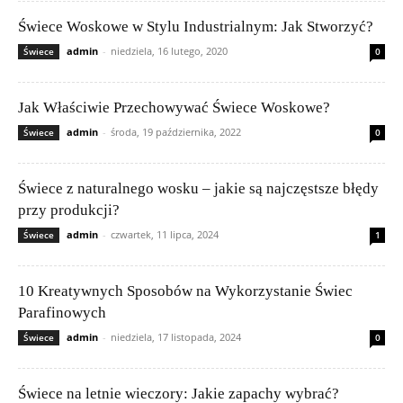
Świece Woskowe w Stylu Industrialnym: Jak Stworzyć?
admin
-
niedziela, 16 lutego, 2020
Świece
0
Jak Właściwie Przechowywać Świece Woskowe?
admin
-
środa, 19 października, 2022
Świece
0
Świece z naturalnego wosku – jakie są najczęstsze błędy
przy produkcji?
admin
-
czwartek, 11 lipca, 2024
Świece
1
10 Kreatywnych Sposobów na Wykorzystanie Świec
Parafinowych
admin
-
niedziela, 17 listopada, 2024
Świece
0
Świece na letnie wieczory: Jakie zapachy wybrać?