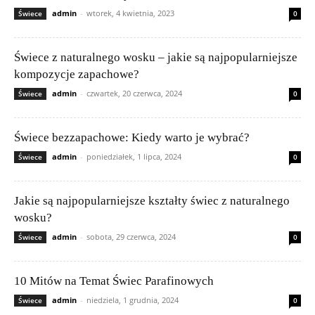
admin
-
wtorek, 4 kwietnia, 2023
Świece
0
Świece z naturalnego wosku – jakie są najpopularniejsze
kompozycje zapachowe?
admin
-
czwartek, 20 czerwca, 2024
Świece
0
Świece bezzapachowe: Kiedy warto je wybrać?
admin
-
poniedziałek, 1 lipca, 2024
Świece
0
Jakie są najpopularniejsze kształty świec z naturalnego
wosku?
admin
-
sobota, 29 czerwca, 2024
Świece
0
10 Mitów na Temat Świec Parafinowych
admin
-
niedziela, 1 grudnia, 2024
Świece
0