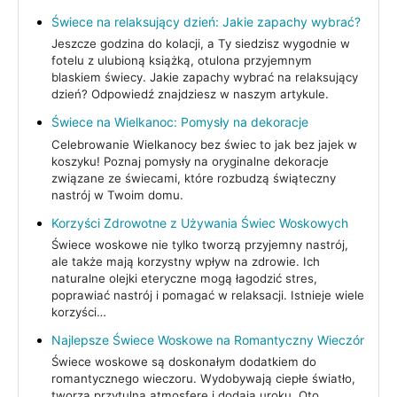
Świece na relaksujący dzień: Jakie zapachy wybrać?
Jeszcze godzina do kolacji, a Ty siedzisz wygodnie w
fotelu z ulubioną książką, otulona przyjemnym
blaskiem świecy. Jakie zapachy wybrać na relaksujący
dzień? Odpowiedź znajdziesz w naszym artykule.
Świece na Wielkanoc: Pomysły na dekoracje
Celebrowanie Wielkanocy bez świec to jak bez jajek w
koszyku! Poznaj pomysły na oryginalne dekoracje
związane ze świecami, które rozbudzą świąteczny
nastrój w Twoim domu.
Korzyści Zdrowotne z Używania Świec Woskowych
Świece woskowe nie tylko tworzą przyjemny nastrój,
ale także mają korzystny wpływ na zdrowie. Ich
naturalne olejki eteryczne mogą łagodzić stres,
poprawiać nastrój i pomagać w relaksacji. Istnieje wiele
korzyści…
Najlepsze Świece Woskowe na Romantyczny Wieczór
Świece woskowe są doskonałym dodatkiem do
romantycznego wieczoru. Wydobywają ciepłe światło,
tworzą przytulną atmosferę i dodają uroku. Oto