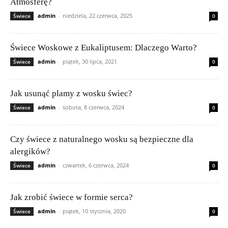
Atmosferę?
admin
-
niedziela, 22 czerwca, 2025
Świece
0
Świece Woskowe z Eukaliptusem: Dlaczego Warto?
admin
-
piątek, 30 lipca, 2021
Świece
0
Jak usunąć plamy z wosku świec?
admin
-
sobota, 8 czerwca, 2024
Świece
0
Czy świece z naturalnego wosku są bezpieczne dla
alergików?
admin
-
czwartek, 6 czerwca, 2024
Świece
0
Jak zrobić świece w formie serca?
admin
-
piątek, 10 stycznia, 2020
Świece
0