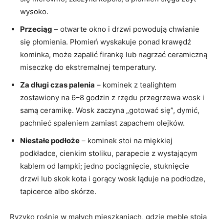
wysoko.
Przeciąg
– otwarte okno i drzwi powodują chwianie
się płomienia. Płomień wyskakuje ponad krawędź
kominka, może zapalić firankę lub nagrzać ceramiczną
miseczkę do ekstremalnej temperatury.
Za długi czas palenia
– kominek z tealightem
zostawiony na 6–8 godzin z rzędu przegrzewa wosk i
samą ceramikę. Wosk zaczyna „gotować się”, dymić,
pachnieć spaleniem zamiast zapachem olejków.
Niestałe podłoże
– kominek stoi na miękkiej
podkładce, cienkim stoliku, parapecie z wystającym
kablem od lampki; jedno pociągnięcie, stuknięcie
drzwi lub skok kota i gorący wosk ląduje na podłodze,
tapicerce albo skórze.
Ryzyko rośnie w małych mieszkaniach, gdzie meble stoją