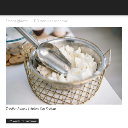
Strona główna
DIY woski zapachowe
Źródło: Pexels | Autor: Yan Krukau
DIY woski zapachowe