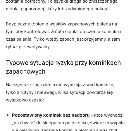
zostanie potrącony. To szybka droga do zniszczonego
mebla, poparzonej skóry lub zadymionego pokoju.
Bezpieczne topienie wosków zapachowych polega na
tym, aby kontrolować źródło ciepła, otoczenie kominka i
czas palenia. Tylko wtedy zapach jest przyjemny, a sam
rytuał przewidywalny.
Typowe sytuacje ryzyka przy kominkach
zapachowych
Najczęstsze zagrożenia nie wynikają z wad kominka,
tylko z rutyny i nieuwagi. Kilka sytuacji powtarza się
wyjątkowo często:
Pozostawiony kominek bez nadzoru
– ktoś wychodzi
„na chwilę” do sklepu lub po dziecko, świeczka wypala
się nierówno, zaczyna kopcić, a płomień sięga zbyt