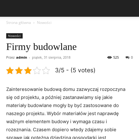
Strona główna
Nowości
Nowości
Firmy budowlane
Przez
admin
-
piątek, 31 sierpnia, 2018
525
0
3/5 - (5 votes)
Zainteresowanie budową domu zazwyczaj rozpoczyna
się od projektu, a później zastanawiamy się jakie
materiały budowlane mogły by być zastosowane do
naszego projektu. Wybór materiałów jest naprawdę
ważnym elementem budowy i wymaga czasu i
rozeznania. Czasem dopiero wtedy zdajemy sobie
sprawę jak potężną dziedzina gospodarki jest