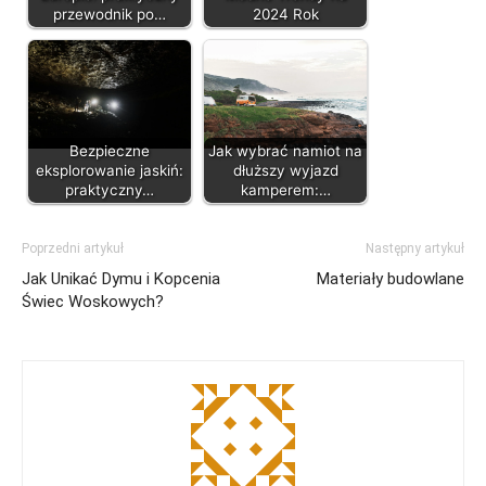
przewodnik po…
2024 Rok
Bezpieczne
Jak wybrać namiot na
eksplorowanie jaskiń:
dłuższy wyjazd
praktyczny…
kamperem:…
Poprzedni artykuł
Następny artykuł
Jak Unikać Dymu i Kopcenia
Materiały budowlane
Świec Woskowych?