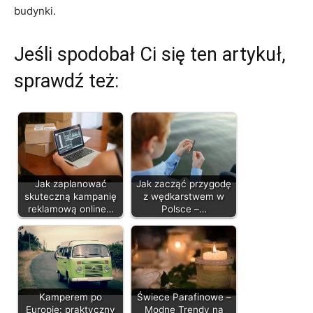
budynki.
Jeśli spodobał Ci się ten artykuł,
sprawdź też:
Jak zaplanować
Jak zacząć przygodę
skuteczną kampanię
z wędkarstwem w
reklamową online…
Polsce –…
Kamperem po
Świece Parafinowe –
Europie: praktyczny
Modne Trendy na