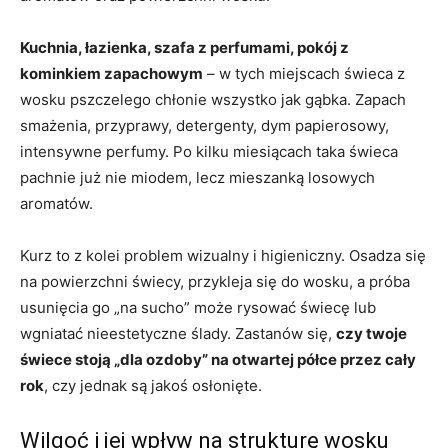
Kuchnia, łazienka, szafa z perfumami, pokój z
kominkiem zapachowym
– w tych miejscach świeca z
wosku pszczelego chłonie wszystko jak gąbka. Zapach
smażenia, przyprawy, detergenty, dym papierosowy,
intensywne perfumy. Po kilku miesiącach taka świeca
pachnie już nie miodem, lecz mieszanką losowych
aromatów.
Kurz to z kolei problem wizualny i higieniczny. Osadza się
na powierzchni świecy, przykleja się do wosku, a próba
usunięcia go „na sucho” może rysować świecę lub
wgniatać nieestetyczne ślady. Zastanów się,
czy twoje
świece stoją „dla ozdoby” na otwartej półce przez cały
rok
, czy jednak są jakoś osłonięte.
Wilgoć i jej wpływ na strukturę wosku