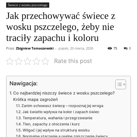
Świece z wosku pszczelego
Jak przechowywać świece z
wosku pszczelego, żeby nie
traciły zapachu i koloru
Przez
Zbigniew Tomaszewski
-
piątek, 20 marca, 2026
75
0
Rate this post
Nawigacja:
Co najbardziej niszczy świece z wosku pszczelego?
Krótka mapa zagrożeń
Zanim schowasz świecę – rozpoznaj jej wroga
Jak światło wpływa na kolor i zapach świec
Temperatura, wahania i przegrzewanie
Tlen, zapachy z otoczenia i kurz
Wilgoć i jej wpływ na strukturę wosku
Normalne starzenie a realne zniszczenie świecy