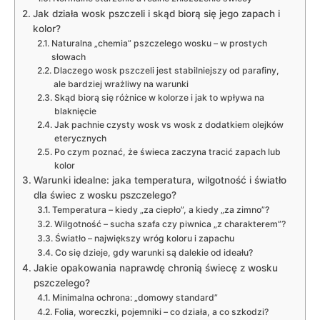
Jak działa wosk pszczeli i skąd biorą się jego zapach i
kolor?
Naturalna „chemia” pszczelego wosku – w prostych
słowach
Dlaczego wosk pszczeli jest stabilniejszy od parafiny,
ale bardziej wrażliwy na warunki
Skąd biorą się różnice w kolorze i jak to wpływa na
blaknięcie
Jak pachnie czysty wosk vs wosk z dodatkiem olejków
eterycznych
Po czym poznać, że świeca zaczyna tracić zapach lub
kolor
Warunki idealne: jaka temperatura, wilgotność i światło
dla świec z wosku pszczelego?
Temperatura – kiedy „za ciepło”, a kiedy „za zimno”?
Wilgotność – sucha szafa czy piwnica „z charakterem”?
Światło – największy wróg koloru i zapachu
Co się dzieje, gdy warunki są dalekie od ideału?
Jakie opakowania naprawdę chronią świecę z wosku
pszczelego?
Minimalna ochrona: „domowy standard”
Folia, woreczki, pojemniki – co działa, a co szkodzi?