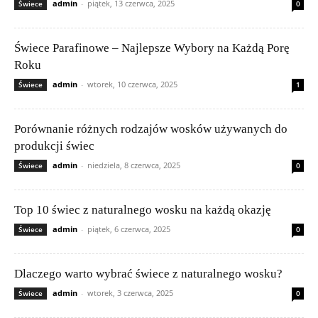
admin
-
piątek, 13 czerwca, 2025
Świece
0
Świece Parafinowe – Najlepsze Wybory na Każdą Porę
Roku
admin
-
wtorek, 10 czerwca, 2025
Świece
1
Porównanie różnych rodzajów wosków używanych do
produkcji świec
admin
-
niedziela, 8 czerwca, 2025
Świece
0
Top 10 świec z naturalnego wosku na każdą okazję
admin
-
piątek, 6 czerwca, 2025
Świece
0
Dlaczego warto wybrać świece z naturalnego wosku?
admin
-
wtorek, 3 czerwca, 2025
Świece
0