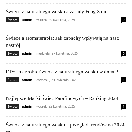
Świece z naturalnego wosku a zasady Feng Shui
admin
-
wtorek, 29 kwietnia, 2025
Świece
0
Świece a aromaterapia: Jak zapachy wpływają na nasz
nastrój
admin
-
niedziela, 27 kwietnia, 2025
Świece
0
DIY: Jak zrobić świece z naturalnego wosku w domu?
admin
-
czwartek, 24 kwietnia, 2025
Świece
0
Najlepsze Marki Świec Parafinowych – Ranking 2024
admin
-
wtorek, 22 kwietnia, 2025
Świece
1
Świece z naturalnego wosku – przegląd trendów na 2024
rok