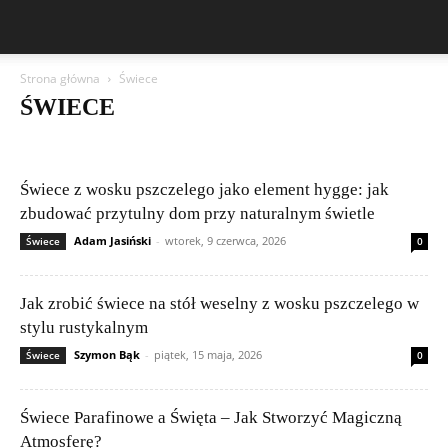
Strona główna
Świece
ŚWIECE
Akcesoria do świec
Bezpieczeństwo świec
Dekoracje i styl wnętrz
DIY świece
DIY woski zapachowe
Nowości
Porównania wosków
Problemy ze świecami
Publikacje czytelników
Świece
Świece z wosku pszczelego jako element hygge: jak
Świece z wosku pszczelego
Węza i surowce pszczele
zbudować przytulny dom przy naturalnym świetle
Zapachy i kompozycje
Adam Jasiński
-
wtorek, 9 czerwca, 2026
Świece
0
Jak zrobić świece na stół weselny z wosku pszczelego w
stylu rustykalnym
Szymon Bąk
-
piątek, 15 maja, 2026
Świece
0
Świece Parafinowe a Święta – Jak Stworzyć Magiczną
Atmosferę?