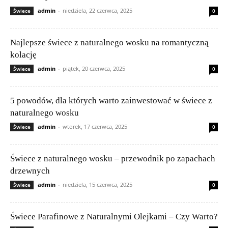
admin
-
niedziela, 22 czerwca, 2025
Świece
0
Najlepsze świece z naturalnego wosku na romantyczną
kolację
admin
-
piątek, 20 czerwca, 2025
Świece
0
5 powodów, dla których warto zainwestować w świece z
naturalnego wosku
admin
-
wtorek, 17 czerwca, 2025
Świece
0
Świece z naturalnego wosku – przewodnik po zapachach
drzewnych
admin
-
niedziela, 15 czerwca, 2025
Świece
0
Świece Parafinowe z Naturalnymi Olejkami – Czy Warto?