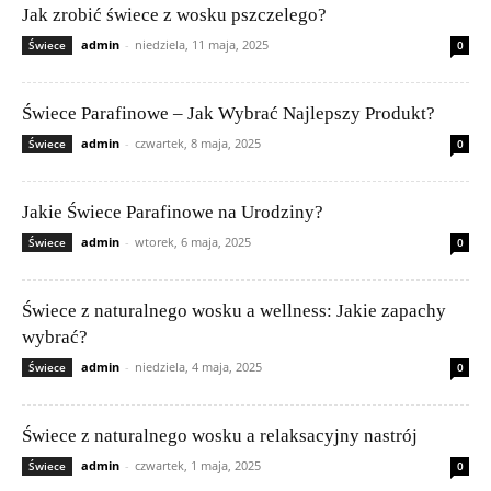
Jak zrobić świece z wosku pszczelego?
admin
-
niedziela, 11 maja, 2025
Świece
0
Świece Parafinowe – Jak Wybrać Najlepszy Produkt?
admin
-
czwartek, 8 maja, 2025
Świece
0
Jakie Świece Parafinowe na Urodziny?
admin
-
wtorek, 6 maja, 2025
Świece
0
Świece z naturalnego wosku a wellness: Jakie zapachy
wybrać?
admin
-
niedziela, 4 maja, 2025
Świece
0
Świece z naturalnego wosku a relaksacyjny nastrój
admin
-
czwartek, 1 maja, 2025
Świece
0