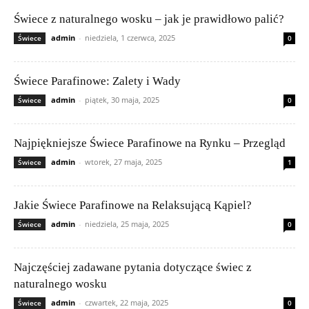
Świece z naturalnego wosku – jak je prawidłowo palić?
admin
-
niedziela, 1 czerwca, 2025
Świece
0
Świece Parafinowe: Zalety i Wady
admin
-
piątek, 30 maja, 2025
Świece
0
Najpiękniejsze Świece Parafinowe na Rynku – Przegląd
admin
-
wtorek, 27 maja, 2025
Świece
1
Jakie Świece Parafinowe na Relaksującą Kąpiel?
admin
-
niedziela, 25 maja, 2025
Świece
0
Najczęściej zadawane pytania dotyczące świec z
naturalnego wosku
admin
-
czwartek, 22 maja, 2025
Świece
0