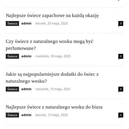
Najlepsze świece zapachowe na każdą okazję
admin
-
wtorek, 20 maja, 2025
Świece
0
Czy świece z naturalnego wosku mogą być
perfumowane?
admin
-
niedziela, 18 maja, 2025
Świece
0
Jakie są najpopularniejsze dodatki do świec z
naturalnego wosku?
admin
-
czwartek, 15 maja, 2025
Świece
0
Najlepsze świece z naturalnego wosku do biura
admin
-
wtorek, 13 maja, 2025
Świece
0