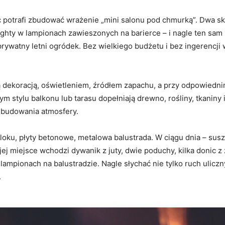
 potrafi zbudować wrażenie „mini salonu pod chmurką”. Dwa skła
ighty w lampionach zawieszonych na barierce – i nagle ten sam 
 prywatny letni ogródek. Bez wielkiego budżetu i bez ingerencji
 Są dekoracją, oświetleniem, źródłem zapachu, a przy odpowied
m stylu balkonu lub tarasu dopełniają drewno, rośliny, tkaniny
ę budowania atmosfery.
loku, płyty betonowe, metalowa balustrada. W ciągu dnia – susz
jej miejsce wchodzi dywanik z juty, dwie poduchy, kilka donic z
ampionach na balustradzie. Nagle słychać nie tylko ruch uliczny
.