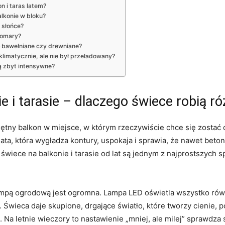
n i taras latem?
lkonie w bloku?
 słońce?
komary?
– bawełniane czy drewniane?
limatycznie, ale nie był przeładowany?
ą zbyt intensywne?
e i tarasie – dlaczego świece robią ró
iętny balkon w miejsce, w którym rzeczywiście chce się zostać d
ata, która wygładza kontury, uspokaja i sprawia, że nawet beto
że świece na balkonie i tarasie od lat są jednym z najprostszy
ampą ogrodową jest ogromna. Lampa LED oświetla wszystko równ
 Świeca daje skupione, drgające światło, które tworzy cienie, po
. Na letnie wieczory to nastawienie „mniej, ale milej” sprawdza s