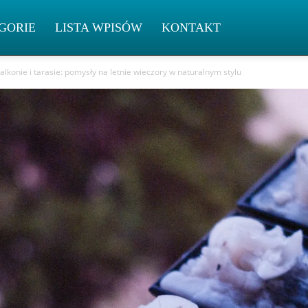
GORIE
LISTA WPISÓW
KONTAKT
alkonie i tarasie: pomysły na letnie wieczory w naturalnym stylu