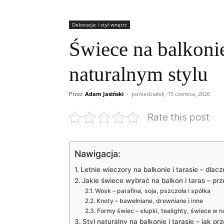
Dekoracje i styl wnętrz
Świece na balkonie
naturalnym stylu
Przez
Adam Jasiński
-
poniedziałek, 15 czerwca, 2026
Rate this post
Nawigacja:
Letnie wieczory na balkonie i tarasie – dlac
Jakie świece wybrać na balkon i taras – pr
Wosk – parafina, soja, pszczoła i spółka
Knoty – bawełniane, drewniane i inne
Formy świec – słupki, tealighty, świece w 
Styl naturalny na balkonie i tarasie – jak p