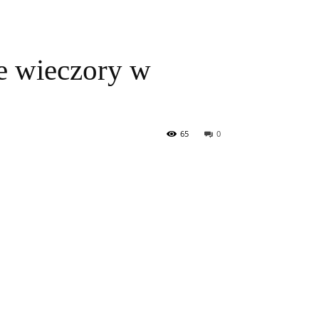
ie wieczory w
65
0