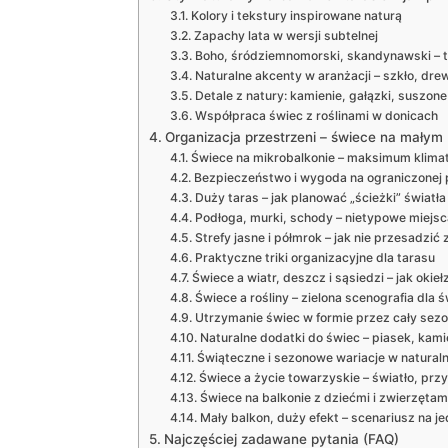
Kolory i tekstury inspirowane naturą
Zapachy lata w wersji subtelnej
Boho, śródziemnomorski, skandynawski – t
Naturalne akcenty w aranżacji – szkło, dre
Detale z natury: kamienie, gałązki, suszon
Współpraca świec z roślinami w donicach
Organizacja przestrzeni – świece na małym 
Świece na mikrobalkonie – maksimum klima
Bezpieczeństwo i wygoda na ograniczonej 
Duży taras – jak planować „ścieżki” światła
Podłoga, murki, schody – nietypowe miejsc
Strefy jasne i półmrok – jak nie przesadzić
Praktyczne triki organizacyjne dla tarasu
Świece a wiatr, deszcz i sąsiedzi – jak oki
Świece a rośliny – zielona scenografia dla ś
Utrzymanie świec w formie przez cały sez
Naturalne dodatki do świec – piasek, kam
Świąteczne i sezonowe wariacje w natural
Świece a życie towarzyskie – światło, prz
Świece na balkonie z dziećmi i zwierzętam
Mały balkon, duży efekt – scenariusz na je
Najczęściej zadawane pytania (FAQ)