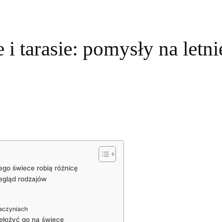
 i tarasie: pomysły na letn
zego świece robią różnicę
zegląd rodzajów
naczyniach
rzełożyć go na świece