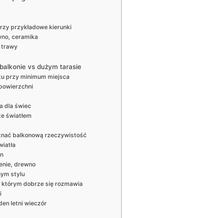
rzy przykładowe kierunki
wno, ceramika
e trawy
balkonie vs dużym tarasie
tu przy minimum miejsca
powierzchni
a dla świec
 ze światłem
ełznać balkonową rzeczywistość
wiatła
on
ienie, drewno
nym stylu
y którym dobrze się rozmawia
i
den letni wieczór