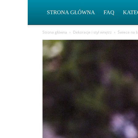
STRONA GŁÓWNA
FAQ
KATE
Strona główna
Dekoracje i styl wnętrz
Świece na b