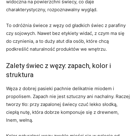
widoczna na powierzchni świecy, co daje
charakterystyczny, rozpoznawalny wygląd.
To odróżnia świece z węzy od gładkich świec z parafiny
czy sojowych. Nawet bez etykiety widać, z czym ma się
do czynienia, a to duży atut dla osób, które chcą
podkreślić naturalność produktów we wnętrzu.
Zalety świec z węzy: zapach, kolor i
struktura
Węza z dobrej pasieki pachnie delikatnie miodem i
propolisem. Zapach nie jest sztuczny ani nachalny. Raczej
tworzy tło: przy zapalonej świecy czuć lekko słodką,
ciepłą nutę, która dobrze komponuje się z drewnem,
lnem, wełną.
Kolor naturalnej węzy zwykle mieści się w palecie od