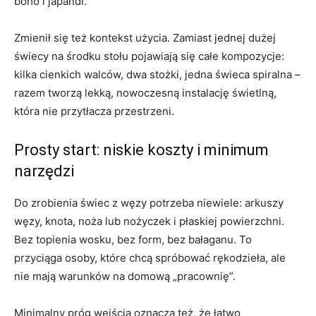
boho i japandi.
Zmienił się też kontekst użycia. Zamiast jednej dużej
świecy na środku stołu pojawiają się całe kompozycje:
kilka cienkich walców, dwa stożki, jedna świeca spiralna –
razem tworzą lekką, nowoczesną instalację świetlną,
która nie przytłacza przestrzeni.
Prosty start: niskie koszty i minimum
narzędzi
Do zrobienia świec z węzy potrzeba niewiele: arkuszy
węzy, knota, noża lub nożyczek i płaskiej powierzchni.
Bez topienia wosku, bez form, bez bałaganu. To
przyciąga osoby, które chcą spróbować rękodzieła, ale
nie mają warunków na domową „pracownię”.
Minimalny próg wejścia oznacza też, że łatwo