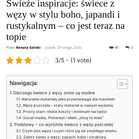
Świeże inspiracje: świece z
węzy w stylu boho, japandi i
rustykalnym – co jest teraz na
topie
Przez
Renata Górski
-
piątek, 20 lutego, 2026
81
0
3/5 - (1 vote)
Nawigacja:
Dlaczego świece z węzy znów są modne
Naturalne materiały jako przeciwwaga dla masówki
Węza pszczela – stary materiał w nowym wydaniu
Prosty start: niskie koszty i minimum narzędzi
Social media, Pinterest i efekt „chcę to mieć”
Podstawy – co wyróżnia świece z węzy pszczelej
Czym jest węza i czym różni się od zwykłego wosku
Zalety świec z węzy: zapach, kolor i struktura