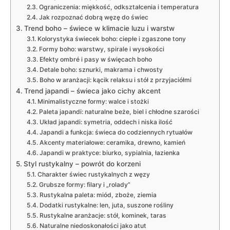
Ograniczenia: miękkość, odkształcenia i temperatura
Jak rozpoznać dobrą węzę do świec
Trend boho – świece w klimacie luzu i warstw
Kolorystyka świecek boho: ciepłe i zgaszone tony
Formy boho: warstwy, spirale i wysokości
Efekty ombré i pasy w święcach boho
Detale boho: sznurki, makrama i chwosty
Boho w aranżacji: kącik relaksu i stół z przyjaciółmi
Trend japandi – świeca jako cichy akcent
Minimalistyczne formy: walce i stożki
Paleta japandi: naturalne beże, biel i chłodne szarości
Układ japandi: symetria, oddech i niska ilość
Japandi a funkcja: świeca do codziennych rytuałów
Akcenty materiałowe: ceramika, drewno, kamień
Japandi w praktyce: biurko, sypialnia, łazienka
Styl rustykalny – powrót do korzeni
Charakter świec rustykalnych z węzy
Grubsze formy: filary i „rolady”
Rustykalna paleta: miód, zboże, ziemia
Dodatki rustykalne: len, juta, suszone rośliny
Rustykalne aranżacje: stół, kominek, taras
Naturalne niedoskonałości jako atut