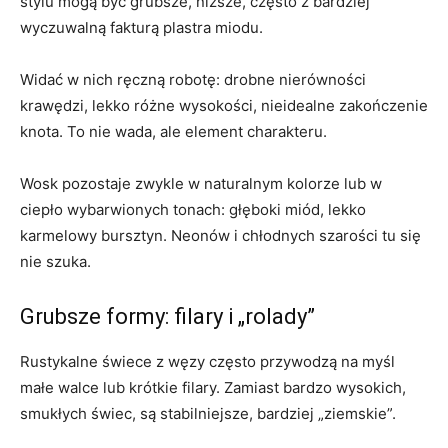
stylu mogą być grubsze, niższe, często z bardziej
wyczuwalną fakturą plastra miodu.
Widać w nich ręczną robotę: drobne nierówności
krawędzi, lekko różne wysokości, nieidealne zakończenie
knota. To nie wada, ale element charakteru.
Wosk pozostaje zwykle w naturalnym kolorze lub w
ciepło wybarwionych tonach: głęboki miód, lekko
karmelowy bursztyn. Neonów i chłodnych szarości tu się
nie szuka.
Grubsze formy: filary i „rolady”
Rustykalne świece z węzy często przywodzą na myśl
małe walce lub krótkie filary. Zamiast bardzo wysokich,
smukłych świec, są stabilniejsze, bardziej „ziemskie”.