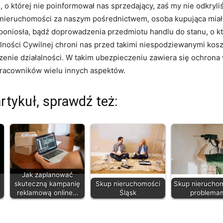
 o której nie poinformował nas sprzedający, zaś my nie odkryl
ej nieruchomości za naszym pośrednictwem, osoba kupująca mia
poniosła, bądź doprowadzenia przedmiotu handlu do stanu, o kt
ności Cywilnej chroni nas przed takimi niespodziewanymi koszt
enie działalności. W takim ubezpieczeniu zawiera się ochrona 
racowników wielu innych aspektów.
artykuł, sprawdź też:
Jak zaplanować
:
skuteczną kampanię
Skup nieruchomości
Skup nieruchom
reklamową online…
Śląsk
problema