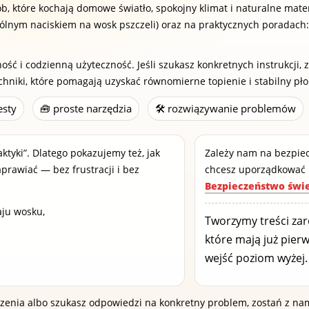
b, które kochają domowe światło, spokojny klimat i naturalne mate
nym naciskiem na wosk pszczeli) oraz na praktycznych poradach: jak
ć i codzienną użyteczność. Jeśli szukasz konkretnych instrukcji, z
chniki, które pomagają uzyskać równomierne topienie i stabilny pł
esty
🧰 proste narzędzia
🛠️ rozwiązywanie problemów
aktyki”. Dlatego pokazujemy też, jak
Zależy nam na bezpie
aprawiać — bez frustracji i bez
chcesz uporządkować 
Bezpieczeństwo świ
aju wosku,
Tworzymy treści zar
które mają już pier
wejść poziom wyżej.
czenia albo szukasz odpowiedzi na konkretny problem, zostań z na