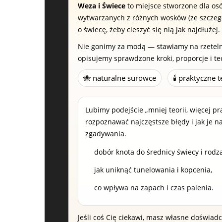
Weza i Świece
to miejsce stworzone dla osó
wytwarzanych z różnych wosków (ze szczegól
o świecę, żeby cieszyć się nią jak najdłużej.
Nie gonimy za modą — stawiamy na rzetelnoś
opisujemy sprawdzone kroki, proporcje i te
🐝 naturalne surowce
🕯️ praktyczne t
Lubimy podejście „mniej teorii, więcej pr
rozpoznawać najczęstsze błędy i jak je n
zgadywania.
dobór knota do średnicy świecy i rodz
jak uniknąć tunelowania i kopcenia,
co wpływa na zapach i czas palenia.
Jeśli coś Cię ciekawi, masz własne doświad