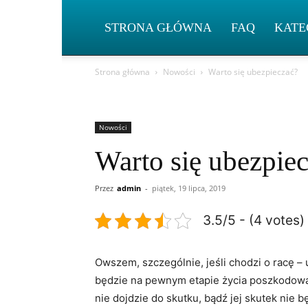
STRONA GŁÓWNA
FAQ
KATE
Strona główna
Nowości
Warto się ubezpieczać?
Nowości
Warto się ubezpie
Przez
admin
-
piątek, 19 lipca, 2019
3.5/5 - (4 votes)
Owszem, szczególnie, jeśli chodzi o racę –
będzie na pewnym etapie życia poszkodowan
nie dojdzie do skutku, bądź jej skutek nie 