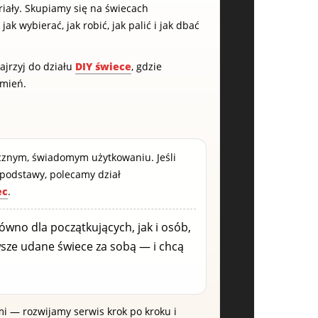
riały. Skupiamy się na świecach
 wybierać, jak robić, jak palić i jak dbać
ajrzyj do działu
DIY świece
, gdzie
omień.
cznym, świadomym użytkowaniu. Jeśli
podstawy, polecamy dział
ec
.
ówno dla początkujących, jak i osób,
wsze udane świece za sobą — i chcą
mi — rozwijamy serwis krok po kroku i