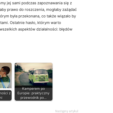
iśmy jej sami podczas zapoznawania się z
łaby prawo do roszczenia, mogłaby zażądać
órym była przekonana, co także wiązało by
ami. Ostatnie hasło, którym warto
wszelkich aspektów działalności: błędów
Kamperem po
ości z
Europie: praktyczny
mi
przewodnik po…
Następny artykuł