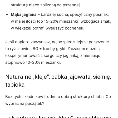
strukturę nieco zbliżoną do pszennej.
Mąka jaglana
– bardziej sucha, specyficzny posmak;
w małej ilości (do 15–20% mieszanki) wzbogaca smak,
w większej potrafi wysuszyć bochenek.
Jeśli dopiero zaczynasz, najbezpieczniejsze połączenie
to ryż + owies BG + trochę gryki. Z czasem możesz
eksperymentować z sorgo czy jaglanką, zmieniając
stopniowo 10–20% mieszanki.
Naturalne „kleje”: babka jajowata, siemię,
tapioka
Bez tych składników trudno o dobrą strukturę chleba. Co
wybrać na początek?
Jak dobrać i łączyć „kleje”, żeby chleb się