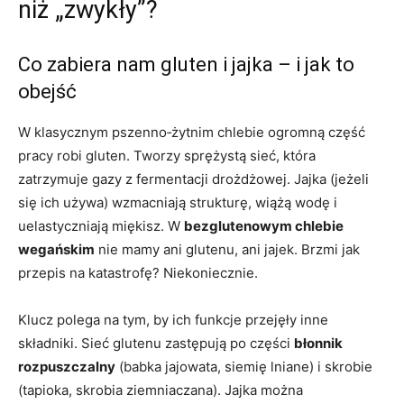
niż „zwykły”?
Co zabiera nam gluten i jajka – i jak to
obejść
W klasycznym pszenno‑żytnim chlebie ogromną część
pracy robi gluten. Tworzy sprężystą sieć, która
zatrzymuje gazy z fermentacji drożdżowej. Jajka (jeżeli
się ich używa) wzmacniają strukturę, wiążą wodę i
uelastyczniają miękisz. W
bezglutenowym chlebie
wegańskim
nie mamy ani glutenu, ani jajek. Brzmi jak
przepis na katastrofę? Niekoniecznie.
Klucz polega na tym, by ich funkcje przejęły inne
składniki. Sieć glutenu zastępują po części
błonnik
rozpuszczalny
(babka jajowata, siemię lniane) i skrobie
(tapioka, skrobia ziemniaczana). Jajka można