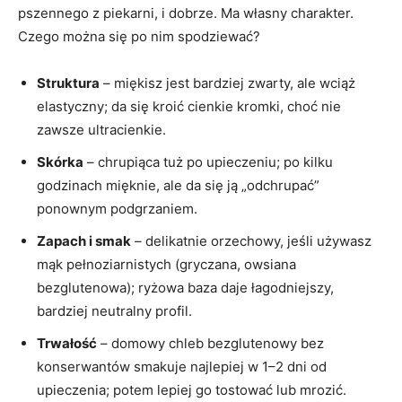
pszennego z piekarni, i dobrze. Ma własny charakter.
Czego można się po nim spodziewać?
Struktura
– miękisz jest bardziej zwarty, ale wciąż
elastyczny; da się kroić cienkie kromki, choć nie
zawsze ultracienkie.
Skórka
– chrupiąca tuż po upieczeniu; po kilku
godzinach mięknie, ale da się ją „odchrupać”
ponownym podgrzaniem.
Zapach i smak
– delikatnie orzechowy, jeśli używasz
mąk pełnoziarnistych (gryczana, owsiana
bezglutenowa); ryżowa baza daje łagodniejszy,
bardziej neutralny profil.
Trwałość
– domowy chleb bezglutenowy bez
konserwantów smakuje najlepiej w 1–2 dni od
upieczenia; potem lepiej go tostować lub mrozić.