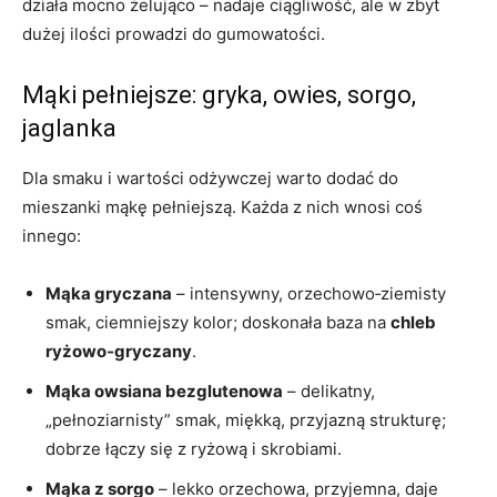
działa mocno żelująco – nadaje ciągliwość, ale w zbyt
dużej ilości prowadzi do gumowatości.
Mąki pełniejsze: gryka, owies, sorgo,
jaglanka
Dla smaku i wartości odżywczej warto dodać do
mieszanki mąkę pełniejszą. Każda z nich wnosi coś
innego:
Mąka gryczana
– intensywny, orzechowo‑ziemisty
smak, ciemniejszy kolor; doskonała baza na
chleb
ryżowo‑gryczany
.
Mąka owsiana bezglutenowa
– delikatny,
„pełnoziarnisty” smak, miękką, przyjazną strukturę;
dobrze łączy się z ryżową i skrobiami.
Mąka z sorgo
– lekko orzechowa, przyjemna, daje