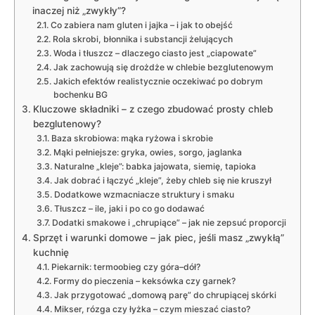
inaczej niż „zwykły”?
Co zabiera nam gluten i jajka – i jak to obejść
Rola skrobi, błonnika i substancji żelujących
Woda i tłuszcz – dlaczego ciasto jest „ciapowate”
Jak zachowują się drożdże w chlebie bezglutenowym
Jakich efektów realistycznie oczekiwać po dobrym
bochenku BG
Kluczowe składniki – z czego zbudować prosty chleb
bezglutenowy?
Baza skrobiowa: mąka ryżowa i skrobie
Mąki pełniejsze: gryka, owies, sorgo, jaglanka
Naturalne „kleje”: babka jajowata, siemię, tapioka
Jak dobrać i łączyć „kleje”, żeby chleb się nie kruszył
Dodatkowe wzmacniacze struktury i smaku
Tłuszcz – ile, jaki i po co go dodawać
Dodatki smakowe i „chrupiące” – jak nie zepsuć proporcji
Sprzęt i warunki domowe – jak piec, jeśli masz „zwykłą”
kuchnię
Piekarnik: termoobieg czy góra–dół?
Formy do pieczenia – keksówka czy garnek?
Jak przygotować „domową parę” do chrupiącej skórki
Mikser, rózga czy łyżka – czym mieszać ciasto?