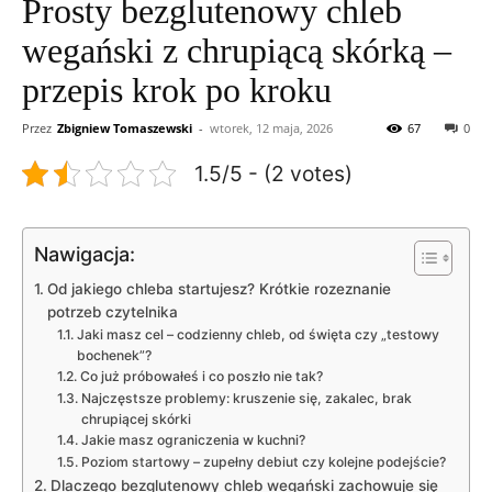
Prosty bezglutenowy chleb
wegański z chrupiącą skórką –
przepis krok po kroku
Przez
Zbigniew Tomaszewski
-
wtorek, 12 maja, 2026
67
0
1.5/5 - (2 votes)
Nawigacja:
Od jakiego chleba startujesz? Krótkie rozeznanie
potrzeb czytelnika
Jaki masz cel – codzienny chleb, od święta czy „testowy
bochenek”?
Co już próbowałeś i co poszło nie tak?
Najczęstsze problemy: kruszenie się, zakalec, brak
chrupiącej skórki
Jakie masz ograniczenia w kuchni?
Poziom startowy – zupełny debiut czy kolejne podejście?
Dlaczego bezglutenowy chleb wegański zachowuje się