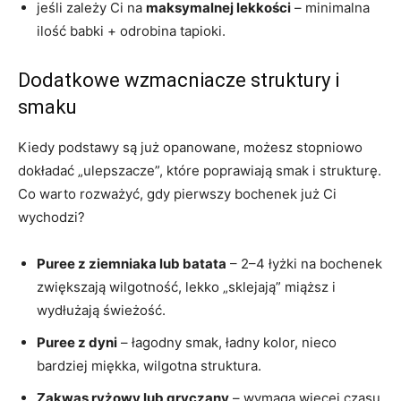
jeśli zależy Ci na
maksymalnej lekkości
– minimalna
ilość babki + odrobina tapioki.
Dodatkowe wzmacniacze struktury i
smaku
Kiedy podstawy są już opanowane, możesz stopniowo
dokładać „ulepszacze”, które poprawiają smak i strukturę.
Co warto rozważyć, gdy pierwszy bochenek już Ci
wychodzi?
Puree z ziemniaka lub batata
– 2–4 łyżki na bochenek
zwiększają wilgotność, lekko „sklejają” miąższ i
wydłużają świeżość.
Puree z dyni
– łagodny smak, ładny kolor, nieco
bardziej miękka, wilgotna struktura.
Zakwas ryżowy lub gryczany
– wymaga więcej czasu