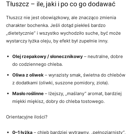
Tłuszcz – ile, jaki i po co go dodawać
Tłuszcz nie jest obowiązkowy, ale znacząco zmienia
charakter bochenka. Jeśli dotąd piekłeś bardzo
„dietetycznie” i wszystko wychodziło suche, być może
wystarczy łyżka oleju, by efekt był zupełnie inny.
Olej rzepakowy / słonecznikowy
– neutralne, dobre
do codziennego chleba.
Oliwa z oliwek
– wyrazisty smak, świetna do chlebów
z dodatkami (oliwki, suszone pomidory, zioła).
Masło roślinne
– lżejszy, „maślany” aromat, bardziej
miękki miękisz, dobry do chleba tostowego.
Orientacyjne ilości?
0–1 łyżka
– chleb bardziej wytrawny, „pełnoziarnisty”,