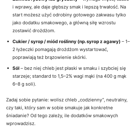
i wprawy, ale daje głębszy smak i lepszą trwałość. Na
start możesz użyć odrobiny gotowego zakwasu tylko
jako dodatku smakowego, a główną siłę wzrostu
zostawić drożdżom.
Cukier / syrop / miód roślinny (np. syrop z agawy)
– 1–
2 łyżeczki pomagają drożdżom wystartować,
poprawiają też brązowienie skórki.
Sól
– bez niej chleb jest płaski w smaku i szybciej się
starzeje; standard to 1,5–2% wagi mąki (na 400 g mąk
6–8 g soli).
Zadaj sobie pytanie: wolisz chleb „codzienny”, neutralny,
czy taki, który sam w sobie smakuje jak konkretne
śniadanie? Od tego zależy, ile dodatków smakowych
wprowadzisz.