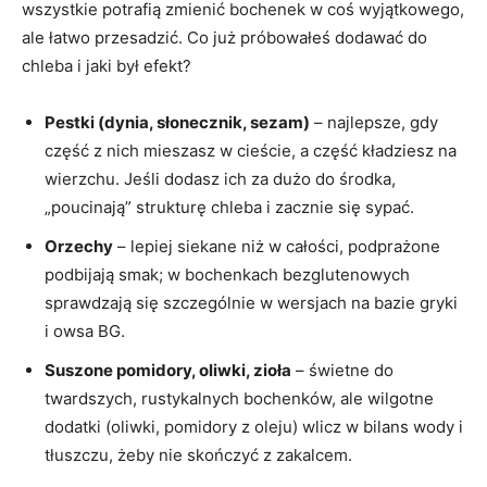
wszystkie potrafią zmienić bochenek w coś wyjątkowego,
ale łatwo przesadzić. Co już próbowałeś dodawać do
chleba i jaki był efekt?
Pestki (dynia, słonecznik, sezam)
– najlepsze, gdy
część z nich mieszasz w cieście, a część kładziesz na
wierzchu. Jeśli dodasz ich za dużo do środka,
„poucinają” strukturę chleba i zacznie się sypać.
Orzechy
– lepiej siekane niż w całości, podprażone
podbijają smak; w bochenkach bezglutenowych
sprawdzają się szczególnie w wersjach na bazie gryki
i owsa BG.
Suszone pomidory, oliwki, zioła
– świetne do
twardszych, rustykalnych bochenków, ale wilgotne
dodatki (oliwki, pomidory z oleju) wlicz w bilans wody i
tłuszczu, żeby nie skończyć z zakalcem.