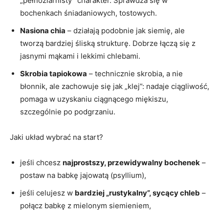
„pełnoziarnisty” charakter. Sprawdza się w
bochenkach śniadaniowych, tostowych.
Nasiona chia
– działają podobnie jak siemię, ale
tworzą bardziej śliską strukturę. Dobrze łączą się z
jasnymi mąkami i lekkimi chlebami.
Skrobia tapiokowa
– technicznie skrobia, a nie
błonnik, ale zachowuje się jak „klej”: nadaje ciągliwość,
pomaga w uzyskaniu ciągnącego miękiszu,
szczególnie po podgrzaniu.
Jaki układ wybrać na start?
jeśli chcesz
najprostszy, przewidywalny bochenek
–
postaw na babkę jajowatą (psyllium),
jeśli celujesz w
bardziej „rustykalny”, sycący chleb
–
połącz babkę z mielonym siemieniem,