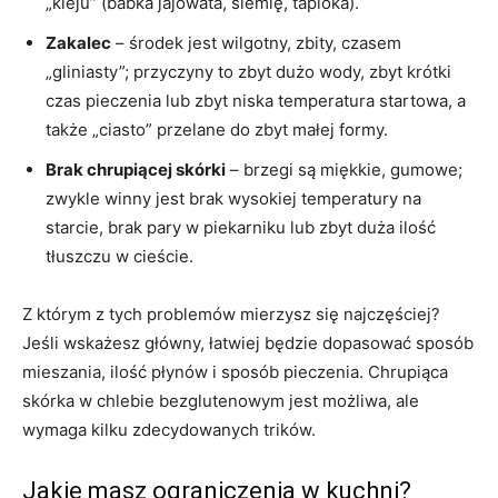
„kleju” (babka jajowata, siemię, tapioka).
Zakalec
– środek jest wilgotny, zbity, czasem
„gliniasty”; przyczyny to zbyt dużo wody, zbyt krótki
czas pieczenia lub zbyt niska temperatura startowa, a
także „ciasto” przelane do zbyt małej formy.
Brak chrupiącej skórki
– brzegi są miękkie, gumowe;
zwykle winny jest brak wysokiej temperatury na
starcie, brak pary w piekarniku lub zbyt duża ilość
tłuszczu w cieście.
Z którym z tych problemów mierzysz się najczęściej?
Jeśli wskażesz główny, łatwiej będzie dopasować sposób
mieszania, ilość płynów i sposób pieczenia. Chrupiąca
skórka w chlebie bezglutenowym jest możliwa, ale
wymaga kilku zdecydowanych trików.
Jakie masz ograniczenia w kuchni?