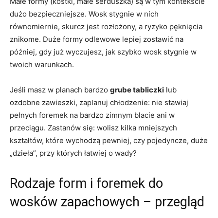
Małe formy (kostki, małe serduszka) są w tym kontekście
dużo bezpieczniejsze. Wosk stygnie w nich
równomiernie, skurcz jest rozłożony, a ryzyko pęknięcia
znikome. Duże formy odlewowe lepiej zostawić na
później, gdy już wyczujesz, jak szybko wosk stygnie w
twoich warunkach.
Jeśli masz w planach bardzo
grube tabliczki
lub
ozdobne zawieszki, zaplanuj chłodzenie: nie stawiaj
pełnych foremek na bardzo zimnym blacie ani w
przeciągu. Zastanów się: wolisz kilka mniejszych
kształtów, które wychodzą pewniej, czy pojedyncze, duże
„dzieła”, przy których łatwiej o wady?
Rodzaje form i foremek do
wosków zapachowych – przegląd