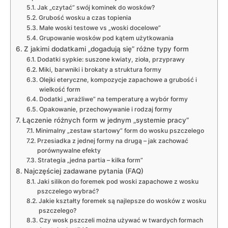
Jak „czytać” swój kominek do wosków?
Grubość wosku a czas topienia
Małe woski testowe vs „woski docelowe”
Grupowanie wosków pod kątem użytkowania
Z jakimi dodatkami „dogadują się” różne typy form
Dodatki sypkie: suszone kwiaty, zioła, przyprawy
Miki, barwniki i brokaty a struktura formy
Olejki eteryczne, kompozycje zapachowe a grubość i
wielkość form
Dodatki „wrażliwe” na temperaturę a wybór formy
Opakowanie, przechowywanie i rodzaj formy
Łączenie różnych form w jednym „systemie pracy”
Minimalny „zestaw startowy” form do wosku pszczelego
Przesiadka z jednej formy na drugą – jak zachować
porównywalne efekty
Strategia „jedna partia – kilka form”
Najczęściej zadawane pytania (FAQ)
Jaki silikon do foremek pod woski zapachowe z wosku
pszczelego wybrać?
Jakie kształty foremek są najlepsze do wosków z wosku
pszczelego?
Czy wosk pszczeli można używać w twardych formach