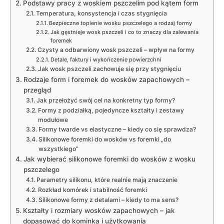
Podstawy pracy z woskiem pszczelim pod kątem form
Temperatura, konsystencja i czas stygnięcia
Bezpieczne topienie wosku pszczelego a rodzaj formy
Jak gęstnieje wosk pszczeli i co to znaczy dla zalewania
foremek
Czysty a odbarwiony wosk pszczeli – wpływ na formy
Detale, faktury i wykończenie powierzchni
Jak wosk pszczeli zachowuje się przy stygnięciu
Rodzaje form i foremek do wosków zapachowych –
przegląd
Jak przełożyć swój cel na konkretny typ formy?
Formy z podziałką, pojedyncze kształty i zestawy
modułowe
Formy twarde vs elastyczne – kiedy co się sprawdza?
Silikonowe foremki do wosków vs foremki „do
wszystkiego”
Jak wybierać silikonowe foremki do wosków z wosku
pszczelego
Parametry silikonu, które realnie mają znaczenie
Rozkład komórek i stabilność foremki
Silikonowe formy z detalami – kiedy to ma sens?
Kształty i rozmiary wosków zapachowych – jak
dopasować do kominka i użytkowania