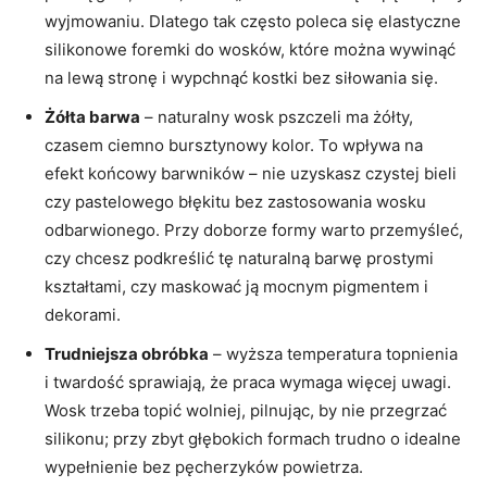
wyjmowaniu. Dlatego tak często poleca się elastyczne
silikonowe foremki do wosków, które można wywinąć
na lewą stronę i wypchnąć kostki bez siłowania się.
Żółta barwa
– naturalny wosk pszczeli ma żółty,
czasem ciemno bursztynowy kolor. To wpływa na
efekt końcowy barwników – nie uzyskasz czystej bieli
czy pastelowego błękitu bez zastosowania wosku
odbarwionego. Przy doborze formy warto przemyśleć,
czy chcesz podkreślić tę naturalną barwę prostymi
kształtami, czy maskować ją mocnym pigmentem i
dekorami.
Trudniejsza obróbka
– wyższa temperatura topnienia
i twardość sprawiają, że praca wymaga więcej uwagi.
Wosk trzeba topić wolniej, pilnując, by nie przegrzać
silikonu; przy zbyt głębokich formach trudno o idealne
wypełnienie bez pęcherzyków powietrza.