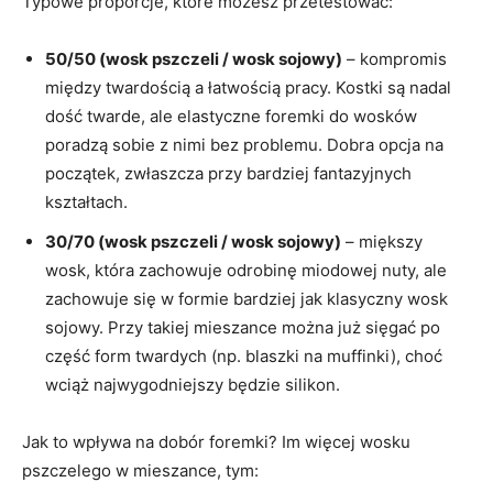
Typowe proporcje, które możesz przetestować:
50/50 (wosk pszczeli / wosk sojowy)
– kompromis
między twardością a łatwością pracy. Kostki są nadal
dość twarde, ale elastyczne foremki do wosków
poradzą sobie z nimi bez problemu. Dobra opcja na
początek, zwłaszcza przy bardziej fantazyjnych
kształtach.
30/70 (wosk pszczeli / wosk sojowy)
– miększy
wosk, która zachowuje odrobinę miodowej nuty, ale
zachowuje się w formie bardziej jak klasyczny wosk
sojowy. Przy takiej mieszance można już sięgać po
część form twardych (np. blaszki na muffinki), choć
wciąż najwygodniejszy będzie silikon.
Jak to wpływa na dobór foremki? Im więcej wosku
pszczelego w mieszance, tym: