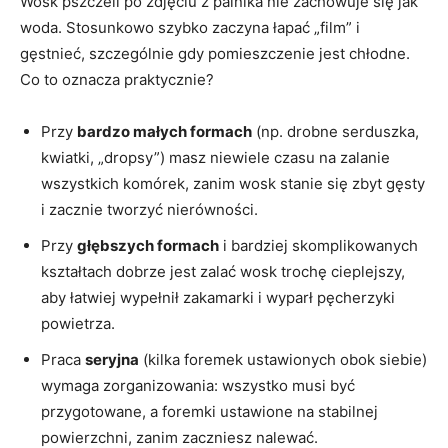
Wosk pszczeli po zdjęciu z palnika nie zachowuje się jak
woda. Stosunkowo szybko zaczyna łapać „film” i
gęstnieć, szczególnie gdy pomieszczenie jest chłodne.
Co to oznacza praktycznie?
Przy
bardzo małych formach
(np. drobne serduszka,
kwiatki, „dropsy”) masz niewiele czasu na zalanie
wszystkich komórek, zanim wosk stanie się zbyt gęsty
i zacznie tworzyć nierówności.
Przy
głębszych formach
i bardziej skomplikowanych
kształtach dobrze jest zalać wosk trochę cieplejszy,
aby łatwiej wypełnił zakamarki i wyparł pęcherzyki
powietrza.
Praca
seryjna
(kilka foremek ustawionych obok siebie)
wymaga zorganizowania: wszystko musi być
przygotowane, a foremki ustawione na stabilnej
powierzchni, zanim zaczniesz nalewać.