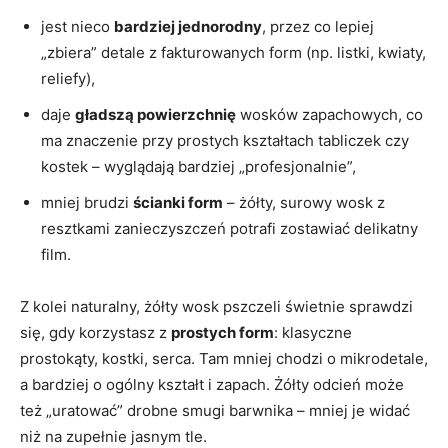
jest nieco
bardziej jednorodny
, przez co lepiej
„zbiera” detale z fakturowanych form (np. listki, kwiaty,
reliefy),
daje
gładszą powierzchnię
wosków zapachowych, co
ma znaczenie przy prostych kształtach tabliczek czy
kostek – wyglądają bardziej „profesjonalnie”,
mniej brudzi
ścianki form
– żółty, surowy wosk z
resztkami zanieczyszczeń potrafi zostawiać delikatny
film.
Z kolei naturalny, żółty wosk pszczeli świetnie sprawdzi
się, gdy korzystasz z
prostych form
: klasyczne
prostokąty, kostki, serca. Tam mniej chodzi o mikrodetale,
a bardziej o ogólny kształt i zapach. Żółty odcień może
też „uratować” drobne smugi barwnika – mniej je widać
niż na zupełnie jasnym tle.