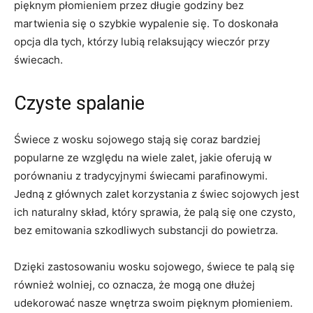
pięknym płomieniem przez długie ⁣godziny bez
martwienia się o szybkie ⁢wypalenie się. To doskonała
opcja dla‍ tych, którzy‍ lubią relaksujący⁣ wieczór przy
świecach.
Czyste spalanie
Świece ‍z ‍wosku sojowego stają się coraz bardziej⁤
popularne ze względu ⁢na wiele zalet, jakie oferują w
‍porównaniu z tradycyjnymi świecami parafinowymi.
Jedną z głównych zalet korzystania​ z świec sojowych jest
‍ich naturalny skład,​ który sprawia, że palą się ⁢one czysto,
bez emitowania szkodliwych ‌substancji do powietrza.
Dzięki ⁤zastosowaniu wosku⁣ sojowego, świece ​te palą się
również wolniej, ⁣co oznacza, że mogą one⁣ dłużej‌
udekorować nasze wnętrza swoim pięknym płomieniem.