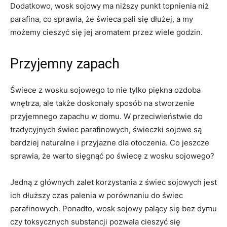
Dodatkowo, wosk​ sojowy ma ‌niższy punkt⁢ topnienia niż
parafina, co sprawia, że świeca pali⁣ się dłużej, ⁤a my ​
możemy cieszyć się ⁢jej aromatem przez‍ wiele ⁤godzin.
Przyjemny ⁤zapach
Świece z wosku sojowego to nie tylko piękna‌ ozdoba
wnętrza, ale także‌ doskonały sposób na‍ stworzenie
przyjemnego zapachu w⁢ domu. W przeciwieństwie do
tradycyjnych świec parafinowych, świeczki‍ sojowe są
bardziej naturalne i⁤ przyjazne dla otoczenia. Co jeszcze
⁣sprawia, że ⁤warto sięgnąć po‍ świecę z wosku sojowego?
Jedną z głównych zalet korzystania z ‌świec sojowych jest
ich dłuższy czas palenia w porównaniu do świec⁣
parafinowych.‌ Ponadto, wosk sojowy palący się bez ⁤dymu
czy toksycznych substancji pozwala cieszyć się