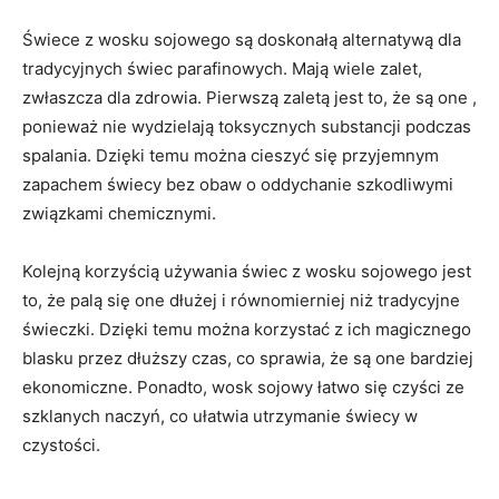
Świece ​z wosku ‌sojowego są doskonałą alternatywą dla
tradycyjnych‍ świec parafinowych.⁤ Mają wiele zalet,
zwłaszcza dla zdrowia. Pierwszą ⁤zaletą jest ⁢to, że są one ,
ponieważ nie wydzielają‍ toksycznych substancji podczas
spalania. Dzięki temu można cieszyć się przyjemnym
‌zapachem świecy bez ​obaw‍ o​ oddychanie szkodliwymi
związkami chemicznymi.
Kolejną⁢ korzyścią używania świec z wosku sojowego jest⁣
to, że palą się⁤ one dłużej i równomierniej niż tradycyjne
świeczki. ‍Dzięki ‍temu można korzystać z ich⁤ magicznego
blasku przez dłuższy czas, co sprawia, ‌że są one bardziej
⁤ekonomiczne. Ponadto, wosk sojowy łatwo się czyści ⁤ze​
szklanych⁢ naczyń, ‍co⁣ ułatwia​ utrzymanie świecy w
czystości.