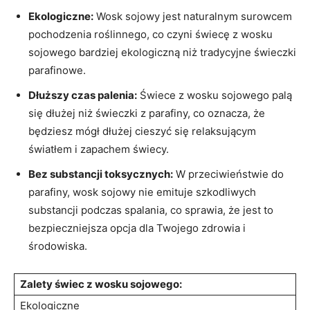
Ekologiczne:
Wosk ⁤sojowy jest naturalnym surowcem​
pochodzenia roślinnego, co czyni świecę‍ z ⁣wosku
sojowego bardziej ekologiczną niż ⁢tradycyjne świeczki‍
parafinowe.
Dłuższy czas palenia:
Świece z wosku sojowego palą
⁢się ⁢dłużej niż świeczki‌ z parafiny, co oznacza,⁤ że
będziesz mógł⁣ dłużej cieszyć się relaksującym
⁤światłem ⁣i zapachem świecy.
Bez substancji toksycznych:
W przeciwieństwie do
parafiny, wosk sojowy nie emituje szkodliwych
⁢substancji ⁢podczas spalania, co sprawia, że jest to
bezpieczniejsza opcja ⁤dla Twojego ‍zdrowia i
środowiska.
Zalety⁣ świec z ‌wosku ‌sojowego:
Ekologiczne