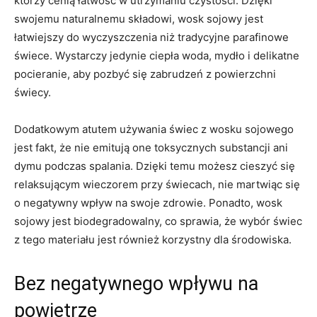
którzy cenią‌ łatwość ‍w utrzymaniu‍ czystości. Dzięki
swojemu‍ naturalnemu ⁣składowi, wosk sojowy jest
łatwiejszy⁤ do​ wyczyszczenia niż tradycyjne‍ parafinowe
świece. ​Wystarczy jedynie ciepła ‌woda, ⁢mydło i delikatne⁣
pocieranie, aby pozbyć ⁢się zabrudzeń z powierzchni
świecy.
Dodatkowym atutem używania świec z wosku sojowego
jest fakt, że nie ⁣emitują⁤ one toksycznych substancji‌ ani
dymu podczas⁤ spalania. Dzięki temu możesz cieszyć⁢ się
relaksującym ⁢wieczorem ⁤przy świecach, nie martwiąc się​
o negatywny ‌wpływ na swoje zdrowie.‍ Ponadto, wosk
sojowy jest ⁤biodegradowalny, co sprawia, że ‌wybór ⁣świec
z tego materiału ⁣jest ‌również ​korzystny‌ dla środowiska. ​
Bez negatywnego ⁣wpływu ‍na
powietrze