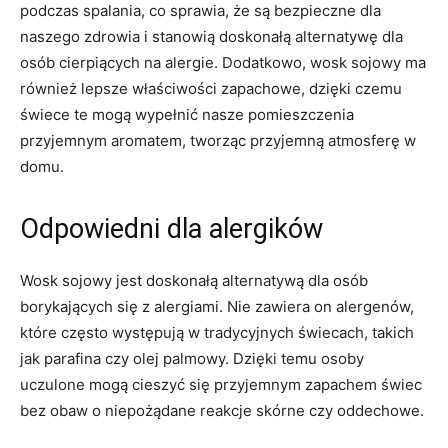
‌podczas spalania,‌ co sprawia, że są⁢ bezpieczne dla
naszego zdrowia​ i stanowią doskonałą alternatywę dla
osób cierpiących na alergie. Dodatkowo, wosk sojowy ma
również lepsze właściwości zapachowe, dzięki czemu
świece‌ te mogą ‍wypełnić‌ nasze pomieszczenia⁢
przyjemnym aromatem, tworząc przyjemną atmosferę w
domu.
Odpowiedni dla⁤ alergików
Wosk sojowy ⁣jest doskonałą alternatywą dla⁤ osób
⁤borykających się z alergiami. ⁤Nie zawiera on alergenów,
które często​ występują w tradycyjnych świecach, takich⁤
jak ​parafina czy ‌olej palmowy. Dzięki temu osoby
uczulone mogą cieszyć się przyjemnym zapachem‍ świec
bez ⁢obaw o niepożądane reakcje ​skórne‌ czy oddechowe.