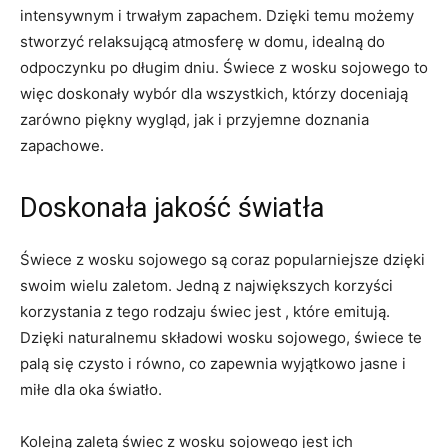
intensywnym i trwałym zapachem. Dzięki temu możemy
‍stworzyć relaksującą atmosferę w domu, ​idealną do
odpoczynku po długim dniu. Świece z wosku sojowego to
‍więc⁤ doskonały wybór dla wszystkich, którzy‌ doceniają
zarówno⁢ piękny wygląd, jak ⁤i przyjemne ​doznania‍
zapachowe.
Doskonała jakość światła
Świece⁤ z wosku sojowego⁢ są coraz​ popularniejsze dzięki
swoim ⁤wielu zaletom. Jedną‍ z największych korzyści
⁢korzystania z tego ⁢rodzaju świec jest , które emitują.
Dzięki naturalnemu‍ składowi wosku sojowego, świece‍ te
palą się czysto‍ i równo, co⁤ zapewnia wyjątkowo jasne⁤ i
miłe⁢ dla oka światło.
Kolejną ​zaletą⁤ świec z​ wosku sojowego jest ich