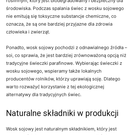
roślinnym, który jest biodegradowalny ‍i bezpieczny dla​
środowiska. Podczas ⁢spalania świec ⁤z wosku sojowego
nie emitują ⁣się​ toksyczne ‌substancje chemiczne,⁤ co
oznacza, że są one bardziej ⁤przyjazne dla zdrowia
człowieka i zwierząt.
Ponadto, wosk sojowy pochodzi z odnawialnego źródła –
soi, ‍co⁣ sprawia, ​że​ jest bardziej zrównoważoną opcją niż
tradycyjne świeczki parafinowe. ‌Wybierając świeczki​ z
wosku sojowego, wspieramy także ⁢lokalnych ​
producentów rolników, którzy uprawiają soję. Dlatego
warto rozważyć korzystanie⁣ z tej ekologicznej
alternatywy dla tradycyjnych świec.
Naturalne ⁢składniki w produkcji
Wosk sojowy ⁤jest naturalnym składnikiem, który jest