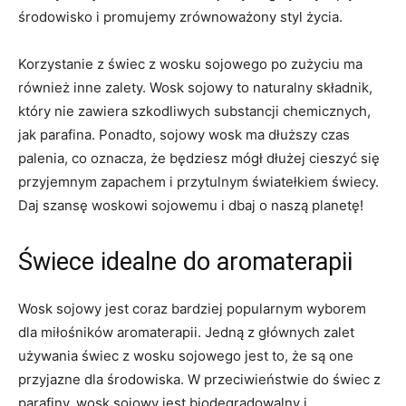
środowisko i promujemy zrównoważony ‌styl ​życia.
Korzystanie z świec z wosku sojowego ‍po zużyciu ma
również inne zalety. Wosk ⁢sojowy to⁣ naturalny składnik,
który nie zawiera szkodliwych substancji chemicznych,
jak parafina. Ponadto, sojowy wosk ma dłuższy czas
palenia, co ​oznacza, że będziesz mógł dłużej‌ cieszyć się
przyjemnym zapachem i przytulnym światełkiem świecy.
Daj szansę woskowi sojowemu i dbaj o naszą ⁤planetę!
Świece⁢ idealne‌ do aromaterapii
Wosk sojowy jest⁤ coraz ‍bardziej popularnym‌ wyborem
dla miłośników aromaterapii. Jedną z głównych zalet
⁢używania świec z wosku​ sojowego‌ jest ⁤to, że są one
przyjazne dla środowiska. W‌ przeciwieństwie do świec z
‍parafiny, wosk ⁤sojowy jest biodegradowalny i