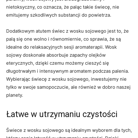
nietoksyczny, co ⁤oznacza, że paląc takie świecę, nie
emitujemy szkodliwych ‌substancji do powietrza.
Dodatkowym atutem świec z wosku sojowego⁤ jest ⁣to, że
palą‍ się one wolno i równomiernie, co sprawia, że⁢ są
idealne do ​relaksacyjnych sesji aromaterapii. Wosk⁢
sojowy⁤ doskonale absorbuje zapachy olejków
eterycznych, dzięki ‍czemu możemy cieszyć ⁣się
⁣długotrwałym i intensywnym ⁣aromatem podczas ⁢palenia.
Wybierając świecę⁣ z wosku sojowego, inwestujemy nie
tylko ‍w swoje⁢ samopoczucie,⁣ ale również w dobro ⁢naszej​
planety.
Łatwe w ⁢utrzymaniu czystości
Świece z ⁣wosku sojowego są idealnym wyborem dla ⁣tych,