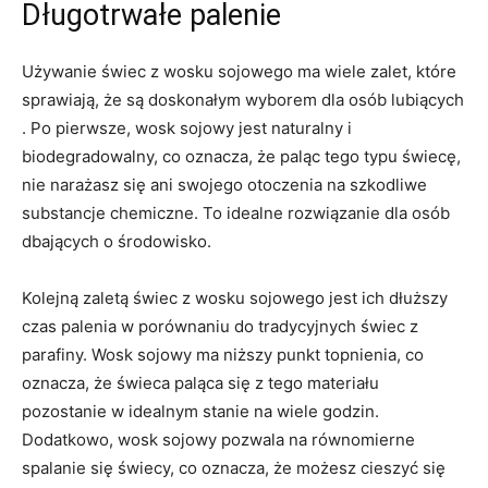
Długotrwałe palenie
Używanie świec ⁤z wosku sojowego ma wiele ⁤zalet, które ​
sprawiają, że są doskonałym ‌wyborem dla osób ⁤lubiących‌
. Po pierwsze, wosk ⁤sojowy jest naturalny i
biodegradowalny, co oznacza, że paląc tego typu świecę,
‌nie narażasz się ​ani⁤ swojego⁤ otoczenia na szkodliwe
substancje chemiczne. To idealne‌ rozwiązanie⁣ dla osób
dbających o środowisko.
Kolejną zaletą ⁢świec z ⁢wosku sojowego jest‍ ich dłuższy
czas palenia w ⁤porównaniu do tradycyjnych świec ⁣z
parafiny. Wosk sojowy ma niższy⁤ punkt topnienia, co
oznacza,⁢ że ​świeca paląca się z ​tego ⁤materiału
pozostanie w idealnym stanie na ‌wiele godzin.
Dodatkowo, wosk sojowy ‍pozwala na równomierne
⁢spalanie‍ się świecy, co oznacza, że możesz ‍cieszyć się