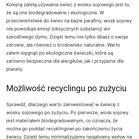
Kolejną zaletą używania świec z wosku sojowego jest ‍to,
że są one ⁣biodegradowalne i‍ ekologiczne. W
przeciwieństwie do świec na bazie parafiny, wosk ​sojowy
nie powoduje emisji toksycznych ⁣substancji ani
szkodliwego dymu. Dzięki temu nie ⁣tylko dbasz o swoje
zdrowie, ale również o środowisko naturalne. Warto
zatem sięgnąć po ekologiczne‍ świeczki, które ⁣są
zarówno bezpieczne ‍dla alergików,‍ jak i⁢ przyjazne dla
planety.
Możliwość recyclingu po‌ zużyciu
Sprawdź, dlaczego warto ‌zainwestować w świecę z
wosku sojowego po zużyciu. Po pierwsze, wosk‍ sojowy
jest materiałem⁣ biodegradowalnym, co ⁣oznacza, ​że‍
można go ⁣poddać ⁤recyklingowi po zakończeniu życia
świecy. Dzięki temu⁢ minimalizujemy⁤ negatywny wpływ ​na