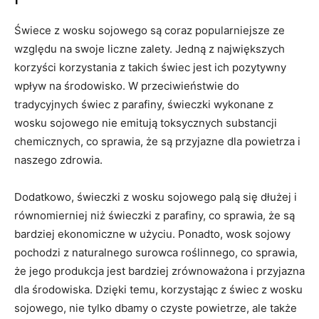
Świece z wosku sojowego ⁢są coraz popularniejsze ze
⁢względu na​ swoje liczne⁣ zalety. Jedną z największych‌
korzyści ⁤korzystania z‌ takich świec jest ich‍ pozytywny
wpływ ⁣na‍ środowisko. W przeciwieństwie‌ do
tradycyjnych świec z⁤ parafiny,‍ świeczki wykonane z⁢
wosku sojowego nie emitują toksycznych ⁢substancji
chemicznych, co sprawia, że​ są⁢ przyjazne dla powietrza⁤ i
naszego zdrowia.
Dodatkowo, ⁢świeczki z wosku ⁤sojowego palą‍ się dłużej i
równomierniej niż świeczki z parafiny, co sprawia, że są​
bardziej ekonomiczne w użyciu. Ponadto, wosk sojowy
pochodzi z naturalnego surowca⁢ roślinnego, co sprawia,
że jego produkcja jest bardziej zrównoważona i przyjazna
dla środowiska.⁢ Dzięki temu, korzystając z​ świec z wosku
sojowego,‍ nie tylko dbamy o czyste powietrze, ale także