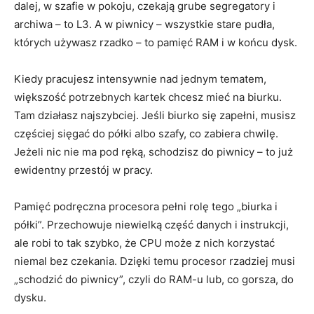
dalej, w szafie w pokoju, czekają grube segregatory i
archiwa – to L3. A w piwnicy – wszystkie stare pudła,
których używasz rzadko – to pamięć RAM i w końcu dysk.
Kiedy pracujesz intensywnie nad jednym tematem,
większość potrzebnych kartek chcesz mieć na biurku.
Tam działasz najszybciej. Jeśli biurko się zapełni, musisz
częściej sięgać do półki albo szafy, co zabiera chwilę.
Jeżeli nic nie ma pod ręką, schodzisz do piwnicy – to już
ewidentny przestój w pracy.
Pamięć podręczna procesora pełni rolę tego „biurka i
półki”. Przechowuje niewielką część danych i instrukcji,
ale robi to tak szybko, że CPU może z nich korzystać
niemal bez czekania. Dzięki temu procesor rzadziej musi
„schodzić do piwnicy”, czyli do RAM-u lub, co gorsza, do
dysku.