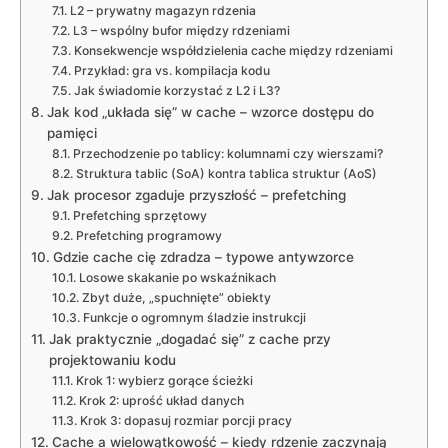
L2 – prywatny magazyn rdzenia
L3 – wspólny bufor między rdzeniami
Konsekwencje współdzielenia cache między rdzeniami
Przykład: gra vs. kompilacja kodu
Jak świadomie korzystać z L2 i L3?
Jak kod „układa się” w cache – wzorce dostępu do
pamięci
Przechodzenie po tablicy: kolumnami czy wierszami?
Struktura tablic (SoA) kontra tablica struktur (AoS)
Jak procesor zgaduje przyszłość – prefetching
Prefetching sprzętowy
Prefetching programowy
Gdzie cache cię zdradza – typowe antywzorce
Losowe skakanie po wskaźnikach
Zbyt duże, „spuchnięte” obiekty
Funkcje o ogromnym śladzie instrukcji
Jak praktycznie „dogadać się” z cache przy
projektowaniu kodu
Krok 1: wybierz gorące ścieżki
Krok 2: uprość układ danych
Krok 3: dopasuj rozmiar porcji pracy
Cache a wielowątkowość – kiedy rdzenie zaczynają