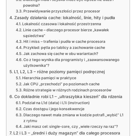
powolna?
Przewidywanie przyszłości przez procesor
Zasady działania cache: lokalność, linie, hity i pudła
Lokalność czasowa i lokalność przestrzenna
Linie cache – dlaczego procesor bierze „kawałek
sąsiedztwa”
Hit i miss – trafienia i pudła w cache procesora
Przykład: pętla po tablicy a zachowanie cache
Jak zachowa się cache w obu wariantach?
Co z tego wynika dla programisty i „zaawansowanego
użytkownika”?
L1, L2, L3 – różne poziomy pamięci podręcznej
Hierarchia pamięci w praktyce
Jak CPU „przechodzi” po poziomach cache
Różne strategie w różnych rodzinach procesorów
Co dokładnie robi L1 – „ultraszybka kieszeń” dla rdzenia
Podział na L1d (data) i L1i (instruction)
Czas dostępu i jego konsekwencje
Dlaczego nawet mała zmiana w kodzie potrafi „wybić” L1
z rytmu
Jaki masz cel: single-core, czy „wiele rzeczy na raz”?
L2 i L3 – „średni i duży magazyn” dla całego procesora