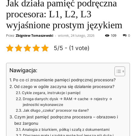
Jak działa pamięć podręczna
procesora: L1, L2, L3
wyjaśnione prostym językiem
Przez
Zbigniew Tomaszewski
-
wtorek, 24 lutego, 2026
109
0
5/5 - (1 vote)
Nawigacja:
Po co ci zrozumienie pamięci podręcznej procesora?
Od czego w ogóle zaczyna się działanie procesora?
Cykle zegara, instrukcje i pamięć
Droga danych: dysk → RAM → cache → rejestry →
jednostki wykonawcze
Jak długo „czeka” procesor na dane?
Czym jest pamięć podręczna procesora – obrazowo i
bez żargonu
Analogia z biurkiem, półką i szafą z dokumentami
Dlaczego mała i szybka może być lepsza niż duża i