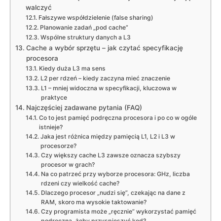
walczyć
Fałszywe współdzielenie (false sharing)
Planowanie zadań „pod cache”
Wspólne struktury danych a L3
Cache a wybór sprzętu – jak czytać specyfikację
procesora
Kiedy duża L3 ma sens
L2 per rdzeń – kiedy zaczyna mieć znaczenie
L1 – mniej widoczna w specyfikacji, kluczowa w
praktyce
Najczęściej zadawane pytania (FAQ)
Co to jest pamięć podręczna procesora i po co w ogóle
istnieje?
Jaka jest różnica między pamięcią L1, L2 i L3 w
procesorze?
Czy większy cache L3 zawsze oznacza szybszy
procesor w grach?
Na co patrzeć przy wyborze procesora: GHz, liczba
rdzeni czy wielkość cache?
Dlaczego procesor „nudzi się”, czekając na dane z
RAM, skoro ma wysokie taktowanie?
Czy programista może „ręcznie” wykorzystać pamięć
podręczną, żeby przyspieszyć kod?