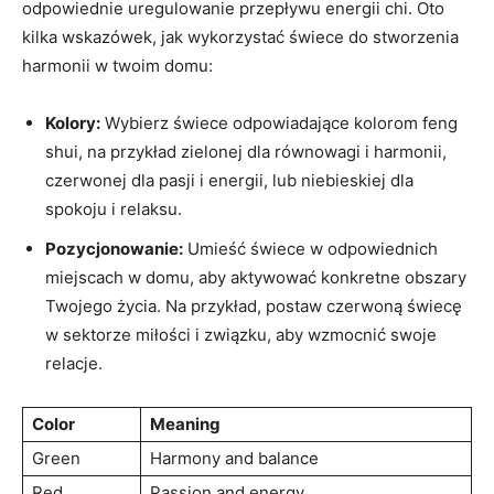
odpowiednie uregulowanie przepływu energii chi. Oto
kilka wskazówek, jak⁣ wykorzystać‌ świece do stworzenia
harmonii w twoim domu:
Kolory:
Wybierz​ świece ⁣odpowiadające kolorom feng
shui, na przykład zielonej dla równowagi i harmonii,⁤
czerwonej ‍dla pasji i energii, lub niebieskiej dla
spokoju⁢ i ⁢relaksu.
Pozycjonowanie:
Umieść świece w ⁣odpowiednich
miejscach w domu, aby​ aktywować konkretne obszary ​
Twojego życia. Na przykład, postaw‌ czerwoną świecę
w sektorze miłości i‍ związku, aby wzmocnić ⁢swoje‌
relacje.
Color
Meaning
Green
Harmony ⁤and ⁤balance
Red
Passion ⁢and energy