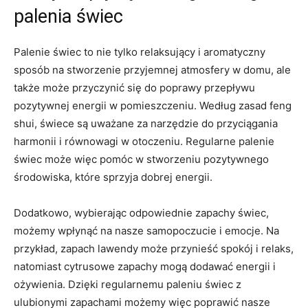
palenia świec
Palenie świec to nie tylko⁢ relaksujący i aromatyczny
sposób na stworzenie przyjemnej atmosfery⁤ w domu, ale
także​ może przyczynić się do poprawy przepływu⁢
pozytywnej energii w pomieszczeniu. Według zasad feng‍
shui, świece są uważane ⁢za narzędzie do ‌przyciągania
harmonii‌ i⁢ równowagi w otoczeniu. Regularne palenie
⁤świec ⁢może więc ‍pomóc w stworzeniu pozytywnego
⁢środowiska, ​które sprzyja dobrej energii.
Dodatkowo, wybierając odpowiednie zapachy świec,
możemy wpłynąć na⁣ nasze samopoczucie i‌ emocje. Na
przykład, zapach lawendy może przynieść spokój ⁤i relaks,
natomiast cytrusowe zapachy ⁢mogą dodawać energii i
ożywienia. Dzięki regularnemu paleniu świec z
ulubionymi zapachami możemy więc‍ poprawić ‍nasze