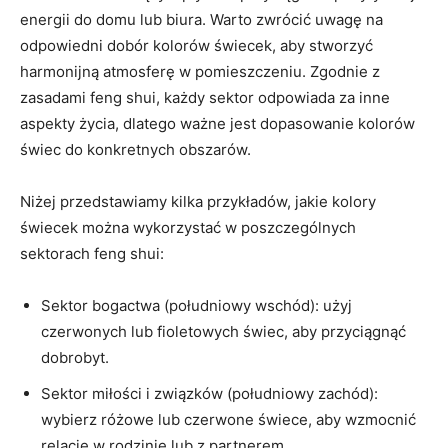
energii ⁤do domu lub biura. Warto zwrócić⁤ uwagę na
odpowiedni dobór kolorów świecek, ⁣aby stworzyć
harmonijną ‌atmosferę w pomieszczeniu. Zgodnie z
zasadami ​feng shui, każdy sektor odpowiada‌ za inne
aspekty życia, dlatego⁤ ważne jest dopasowanie kolorów
świec ⁢do konkretnych obszarów.
Niżej przedstawiamy kilka przykładów, jakie kolory
świecek można wykorzystać w poszczególnych
sektorach feng shui:
Sektor bogactwa (południowy ‍wschód): użyj
czerwonych lub​ fioletowych świec, aby przyciągnąć
dobrobyt.
Sektor ⁤miłości i⁤ związków (południowy ⁣zachód):
wybierz różowe lub czerwone ‍świece,⁣ aby wzmocnić⁣
relacje w rodzinie lub z partnerem.