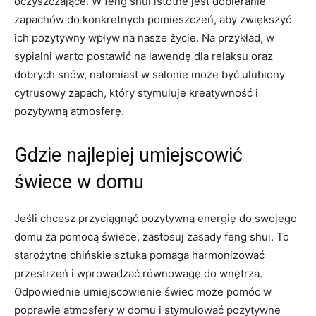
oczyszczające. W feng shui istotne jest ⁣dobieranie ​
zapachów do‍ konkretnych pomieszczeń, aby ‍zwiększyć
ich pozytywny wpływ⁢ na nasze życie. Na przykład, w
sypialni warto postawić na lawendę dla relaksu‌ oraz
dobrych snów, natomiast ⁢w ⁢salonie może być ulubiony
cytrusowy zapach,⁣ który stymuluje kreatywność i
pozytywną atmosferę.
Gdzie najlepiej umiejscowić
świece w ‌domu
Jeśli ‌chcesz przyciągnąć ⁤pozytywną energię‍ do swojego
domu za pomocą świece, zastosuj⁤ zasady feng shui.⁣ To⁣
starożytne chińskie sztuka pomaga‍ harmonizować
przestrzeń i wprowadzać równowagę ⁣do wnętrza.
⁣Odpowiednie ‍umiejscowienie świec ​może pomóc w
poprawie‍ atmosfery ⁤w ⁢domu i stymulować pozytywne