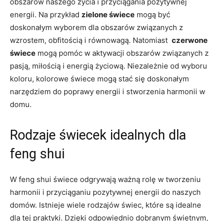
obszarów naszego życia i przyciągania pozytywnej‍
energii. Na przykład
zielone⁤ świece
mogą ⁣być
doskonałym wyborem dla obszarów ⁣związanych z
⁤wzrostem, obfitością i‌ równowagą. Natomiast ⁣
czerwone
świece
mogą pomóc w aktywacji obszarów związanych ⁤z
pasją, miłością‌ i ⁣energią życiową. Niezależnie⁤ od wyboru‍
koloru, kolorowe świece mogą stać się‌ doskonałym
narzędziem do ‍poprawy energii i stworzenia‌ harmonii w
domu.
Rodzaje świecek idealnych dla​
feng shui
W feng shui świece odgrywają ważną rolę w‍ tworzeniu
harmonii i przyciąganiu ​pozytywnej energii do ‍naszych​
domów. Istnieje wiele rodzajów ​świec, które są idealne​
dla tej‍ praktyki. ‍Dzięki odpowiednio dobranym świetnym,