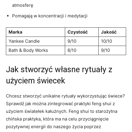
atmosferę
Pomagają w koncentracji i​ medytacji
Marka
Czystość
Jakość
Yankee ⁤Candle
9/10
10/10
Bath & Body Works
8/10
9/10
Jak stworzyć własne rytuały z⁣
użyciem ⁤świecek
Chcesz ​stworzyć unikalne rytuały wykorzystując świece?
Sprawdź jak można zintegrować⁢ praktyki⁤ feng shui z
użyciem światełek‌ kałużnych. ​Feng shui to starożytna
chińska ‌praktyka, która ⁤ma ⁢na celu przyciągnięcie
⁢pozytywnej‌ energii do naszego ⁣życia poprzez