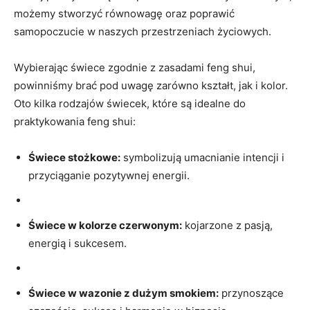
możemy stworzyć równowagę⁢ oraz‌ poprawić
samopoczucie w naszych‍ przestrzeniach ‍życiowych.
Wybierając świece zgodnie ‍z ‌zasadami ⁣feng⁣ shui,
powinniśmy‌ brać pod uwagę zarówno kształt, jak i kolor.
⁣Oto kilka rodzajów świecek, które są idealne ⁢do
praktykowania feng‍ shui:
Świece stożkowe:
symbolizują umacnianie intencji i⁤
przyciąganie pozytywnej​ energii.
Świece w kolorze czerwonym:
kojarzone⁣ z pasją,
⁣energią i sukcesem.
Świece w wazonie z dużym smokiem:
​przynoszące