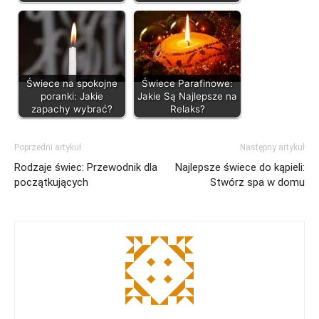
Świece na spokojne
Świece Parafinowe:
poranki: Jakie
Jakie Są Najlepsze na
zapachy wybrać?
Relaks?
Poprzedni artykuł
Następny artykuł
Rodzaje świec: Przewodnik dla
Najlepsze świece do kąpieli:
początkujących
Stwórz spa w domu