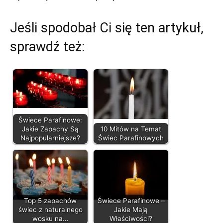
Jeśli spodobał Ci się ten artykuł,
sprawdź też:
Świece Parafinowe:
Jakie Zapachy Są
10 Mitów na Temat
Najpopularniejsze?
Świec Parafinowych
Top 5 zapachów
Świece Parafinowe –
świec z naturalnego
Jakie Mają
wosku na…
Właściwości?