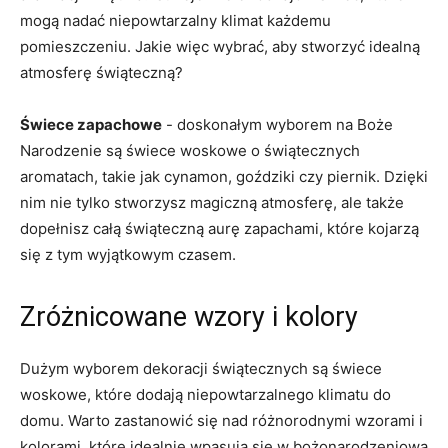
mogą nadać niepowtarzalny ⁤klimat każdemu
pomieszczeniu. Jakie więc ⁤wybrać,⁢ aby stworzyć idealną
atmosferę świąteczną?
Świece zapachowe
‌- doskonałym wyborem ‌na Boże
⁣Narodzenie są świece‌ woskowe o świątecznych
aromatach, takie jak cynamon, goździki‌ czy piernik. Dzięki
nim nie tylko stworzysz magiczną atmosferę, ale także
dopełnisz ⁤całą​ świąteczną aurę zapachami, które kojarzą
się z ⁣tym wyjątkowym czasem.
Zróżnicowane wzory i kolory
Dużym‍ wyborem dekoracji świątecznych są świece
woskowe, które dodają ⁤niepowtarzalnego klimatu do
domu. Warto zastanowić się nad różnorodnymi wzorami i⁢
kolorami, które idealnie wpasują się w ​bożonarodzeniową‌