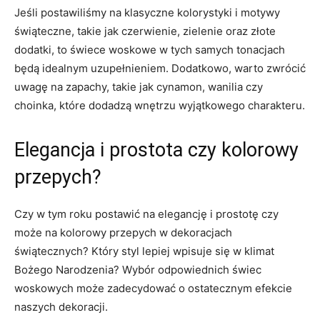
Jeśli postawiliśmy⁣ na ​klasyczne ⁢kolorystyki i motywy
⁣świąteczne, takie‍ jak czerwienie, zielenie oraz złote
dodatki, ⁣to świece woskowe ‍w tych samych tonacjach
będą idealnym uzupełnieniem. ​Dodatkowo, warto ‍zwrócić
uwagę na zapachy,⁢ takie jak⁣ cynamon, ​wanilia‌ czy
choinka, które dodadzą wnętrzu wyjątkowego​ charakteru.
Elegancja‌ i prostota czy kolorowy
przepych?
Czy w tym ​roku postawić ⁢na elegancję i prostotę czy
może⁣ na kolorowy ‌przepych ⁢w dekoracjach
świątecznych? Który styl ⁣lepiej wpisuje się ⁢w klimat
Bożego Narodzenia? Wybór ‌odpowiednich świec
woskowych ⁣może zadecydować⁣ o ostatecznym efekcie
naszych ⁣dekoracji.