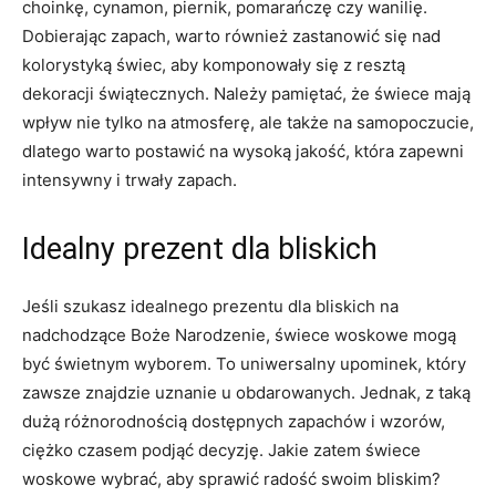
choinkę, cynamon,⁤ piernik, pomarańczę ⁤czy ⁢wanilię.
Dobierając⁢ zapach, warto również zastanowić się nad
kolorystyką świec,​ aby komponowały się z resztą
dekoracji świątecznych. ⁤Należy⁢ pamiętać, że‌ świece mają
​wpływ ‍nie tylko‌ na⁣ atmosferę, ale ⁤także na samopoczucie,
dlatego warto postawić na wysoką jakość, która zapewni
⁢intensywny i trwały zapach.
Idealny prezent dla bliskich
Jeśli szukasz idealnego ⁣prezentu ⁤dla bliskich na
nadchodzące Boże Narodzenie, świece woskowe mogą
być ​świetnym wyborem. To uniwersalny ⁤upominek, ⁤który
zawsze znajdzie uznanie u obdarowanych. Jednak, z taką
dużą różnorodnością dostępnych zapachów i wzorów,
ciężko czasem podjąć decyzję.​ Jakie ​zatem​ świece​
woskowe wybrać, aby sprawić radość swoim bliskim?