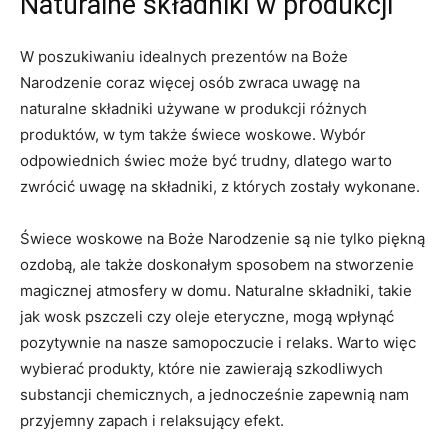
Naturalne składniki‍ w⁢ produkcji
W ‍poszukiwaniu‍ idealnych ⁢prezentów‌ na Boże
Narodzenie coraz więcej ​osób‍ zwraca ​uwagę na
‍naturalne ‌składniki‌ używane w produkcji różnych
produktów, w tym także​ świece woskowe. Wybór
odpowiednich świec może być trudny,⁢ dlatego warto⁤
zwrócić uwagę na składniki, z⁤ których zostały ‌wykonane.
Świece woskowe na⁣ Boże‌ Narodzenie są nie tylko piękną‍
ozdobą, ale także⁢ doskonałym ⁤sposobem ⁣na stworzenie⁤
magicznej atmosfery w domu. Naturalne ⁤składniki, takie
jak wosk pszczeli czy⁢ oleje eteryczne, mogą wpłynąć
pozytywnie na ‌nasze samopoczucie i relaks. Warto więc
wybierać produkty,​ które ⁤nie zawierają⁢ szkodliwych
substancji chemicznych, a jednocześnie⁤ zapewnią nam
przyjemny zapach ‌i relaksujący efekt.