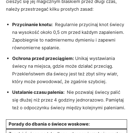
cieszyć się jej magicznym blaskiem⁤ przez długi czas,⁤
należy przestrzegać ⁣kilku prostych zasad:
Przycinanie ⁢knotu:
⁤ Regularnie przycinaj knot świecy
na wysokość około 0,5 cm przed każdym zapaleniem. ​
Zapobiegnie to nadmiernemu dymieniu i zapewni
równomierne spalanie.
Ochrona ‍przed​ przeciągiem:
Unikaj⁢ wystawiania
‌świecy na miejsca, gdzie ⁤może działać przeciąg.
Przekleństwem dla świecy ⁤jest ⁢też zbyt silny wiatr,
który może powodować, że ‍zgaśnie szybciej.
Ustalanie czasu palenia:
‍ Nie pozwalaj świecy​ palić ​
się dłużej​ niż przez 4 godziny jednorazowo. Pamiętaj
też o odpoczynku⁤ świecy ‍między kolejnymi paleniami.
Porady do dbania o świece woskowe: