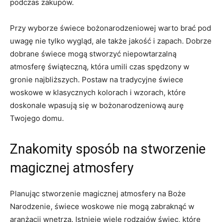
podczas zakupów.
Przy ⁢wyborze świece bożonarodzeniowej warto brać pod
uwagę nie tylko wygląd, ‍ale także jakość‍ i zapach. ⁢Dobrze
⁢dobrane świece ‍mogą stworzyć niepowtarzalną
atmosferę świąteczną,​ która⁤ umili czas spędzony w
gronie najbliższych. Postaw na tradycyjne‍ świece
woskowe w klasycznych‍ kolorach i‌ wzorach, które
⁤doskonale wpasują się‌ w ‍bożonarodzeniową aurę
Twojego domu.
Znakomity⁤ sposób na⁢ stworzenie
magicznej atmosfery
Planując⁣ stworzenie magicznej ‌atmosfery na Boże
Narodzenie, świece woskowe nie⁤ mogą zabraknąć w⁤
aranżacji wnętrza. Istnieje wiele rodzajów⁤ świec, które⁤