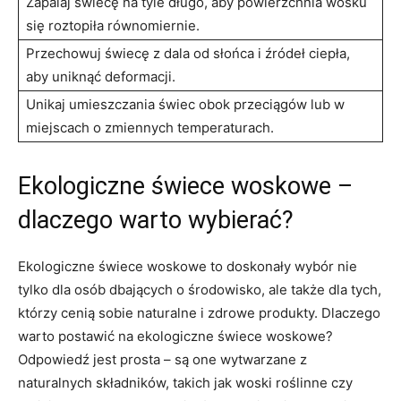
Zapalaj świecę na tyle długo,​ aby powierzchnia wosku
się ‌roztopiła równomiernie.
Przechowuj świecę z dala od słońca ⁢i źródeł ciepła,​
aby​ uniknąć deformacji.
Unikaj ‌umieszczania świec obok przeciągów lub ⁢w
‌miejscach o zmiennych temperaturach.
Ekologiczne‍ świece woskowe –
dlaczego‌ warto‌ wybierać?
Ekologiczne świece⁣ woskowe ⁢to ‍doskonały wybór nie
tylko dla osób dbających ⁢o środowisko, ale także dla tych,
którzy cenią⁣ sobie naturalne​ i zdrowe produkty. Dlaczego
warto postawić ⁣na ⁤ekologiczne​ świece woskowe?
Odpowiedź jest prosta​ – są one wytwarzane ⁤z
naturalnych składników, takich jak woski roślinne czy⁢