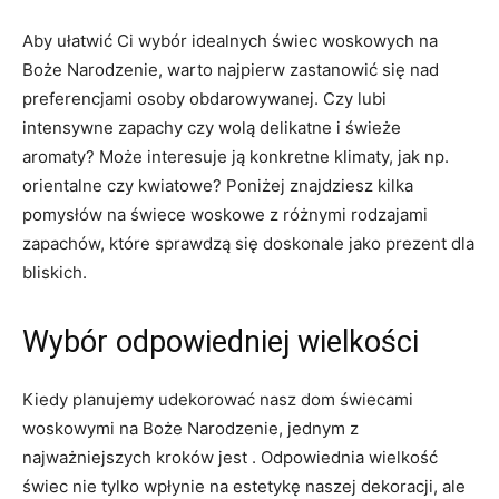
Aby ułatwić Ci wybór ⁣idealnych świec woskowych na
Boże Narodzenie, warto najpierw zastanowić się ‌nad
preferencjami osoby obdarowywanej. Czy lubi
intensywne zapachy​ czy wolą⁣ delikatne‍ i⁣ świeże
aromaty?⁤ Może‍ interesuje ⁣ją konkretne‍ klimaty, jak np.
orientalne czy kwiatowe?​ Poniżej znajdziesz kilka
pomysłów na świece woskowe ⁣z ⁤różnymi ⁤rodzajami
zapachów, które sprawdzą się doskonale jako prezent⁤ dla
​bliskich.
Wybór odpowiedniej wielkości
Kiedy planujemy udekorować nasz dom świecami
woskowymi ‌na Boże Narodzenie, ‍jednym ​z
najważniejszych kroków jest . Odpowiednia wielkość
świec⁤ nie tylko wpłynie na ⁤estetykę naszej ⁣dekoracji, ‍ale‌