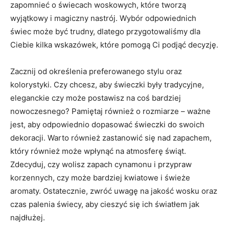
zapomnieć ⁤o świecach woskowych, które tworzą
wyjątkowy i magiczny nastrój. ⁣Wybór odpowiednich
świec może ⁢być‌ trudny, ‌dlatego przygotowaliśmy dla
Ciebie kilka ⁣wskazówek, które pomogą Ci ⁢podjąć ⁣decyzję.
Zacznij od ‌określenia preferowanego stylu oraz
kolorystyki. Czy chcesz, aby świeczki ‌były tradycyjne,
eleganckie czy może postawisz ‍na coś bardziej
nowoczesnego?​ Pamiętaj również o rozmiarze – ważne‍
jest, aby‌ odpowiednio​ dopasować świeczki ‌do‌ swoich
dekoracji. ⁤Warto ⁣również zastanowić się nad zapachem,​
który również może wpłynąć na atmosferę świąt.
⁣Zdecyduj, ‌czy wolisz zapach cynamonu i przypraw
korzennych, czy może bardziej⁤ kwiatowe i świeże
⁣aromaty.⁤ Ostatecznie, zwróć uwagę na jakość wosku oraz‍
czas palenia⁤ świecy,⁣ aby cieszyć się ich światłem jak
najdłużej.