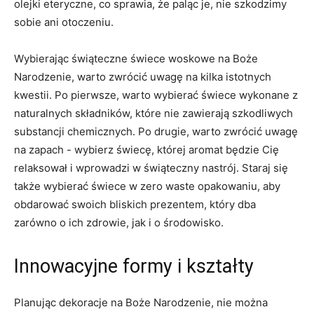
olejki eteryczne, co ​sprawia, że paląc ​je, nie⁣ szkodzimy
sobie ani otoczeniu.
Wybierając świąteczne ‍świece woskowe ⁢na ​Boże⁣
Narodzenie, warto⁣ zwrócić uwagę na kilka ‌istotnych
kwestii. Po pierwsze, warto wybierać świece wykonane z
naturalnych składników, które​ nie ⁤zawierają szkodliwych
substancji ⁤chemicznych. Po drugie, warto zwrócić‍ uwagę
na zapach -⁢ wybierz⁤ świecę, której ⁣aromat ‍będzie Cię
relaksował i wprowadzi⁢ w świąteczny nastrój. Staraj⁢ się
także wybierać świece w ‍zero waste​ opakowaniu, aby
obdarować‍ swoich bliskich prezentem, ⁢który dba
zarówno o ⁤ich​ zdrowie, jak i​ o środowisko.
Innowacyjne formy ​i kształty
Planując dekoracje na​ Boże‌ Narodzenie, nie⁢ można