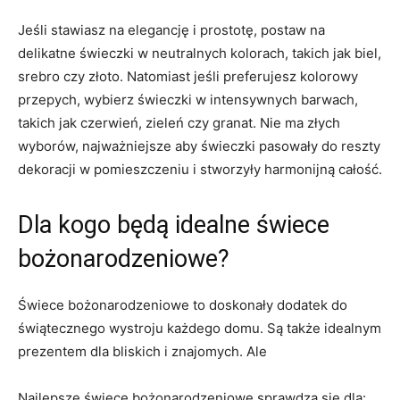
Jeśli stawiasz‍ na elegancję i‌ prostotę, postaw na
delikatne świeczki⁣ w neutralnych kolorach,‌ takich jak biel,
srebro‌ czy ‍złoto. Natomiast jeśli preferujesz kolorowy⁤
przepych, wybierz ⁣świeczki w‌ intensywnych barwach,
takich ⁢jak czerwień, zieleń czy granat. Nie ma złych
wyborów, najważniejsze‍ aby świeczki pasowały do reszty
dekoracji ‌w pomieszczeniu i ​stworzyły ​harmonijną całość.
Dla kogo⁢ będą idealne świece
bożonarodzeniowe?
Świece bożonarodzeniowe⁣ to⁤ doskonały dodatek do
świątecznego wystroju⁤ każdego domu. ‍Są także ​idealnym
prezentem‍ dla⁤ bliskich i ‍znajomych. Ale⁢
Najlepsze świece bożonarodzeniowe sprawdzą się dla: