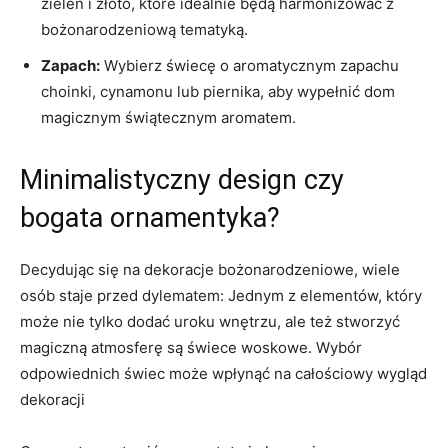
zieleń i​ złoto, które idealnie będą harmonizować z
‍bożonarodzeniową ‌tematyką.
Zapach:
Wybierz świecę o aromatycznym zapachu
choinki,​ cynamonu lub piernika, ⁣aby wypełnić dom
magicznym świątecznym aromatem.
Minimalistyczny design czy
bogata‌ ornamentyka?
Decydując się⁣ na ⁤dekoracje bożonarodzeniowe, wiele
‍osób‌ staje przed‌ dylematem: Jednym z elementów, który
może nie tylko dodać​ uroku ‍wnętrzu, ale też stworzyć​
magiczną atmosferę są ⁣świece ⁢woskowe. Wybór
odpowiednich⁤ świec⁤ może wpłynąć na całościowy ⁤wygląd⁢
dekoracji