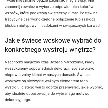
Twoje mieszkanie będzie pachniało magią świąt. Nie
zapomnij również o​ wyborze​ odpowiednich kolorów ⁣i
wzorów, które podkreślą świąteczny⁢ klimat. Postaw na
tradycyjne czerwono-zielone⁣ połączenie lub zaskocz
bliskich nietypowymi ozdobami w świątecznych barwach.
Jakie⁢ świece woskowe wybrać do
konkretnego wystroju wnętrza?
Nadchodzi ⁣magiczny czas Bożego Narodzenia, kiedy
wyszukujemy odpowiednich‍ dekoracji, aby stworzyć
niepowtarzalny⁢ klimat w naszych domach.​ Świece
woskowe‌ są niezwykle ważnym elementem tego
wystroju, dlatego warto dobrze przemyśleć, ‌jakie wybrać,⁤
aby​ idealnie dopasować je⁢ do‍ wybranego motywu
dekoracyjnego.