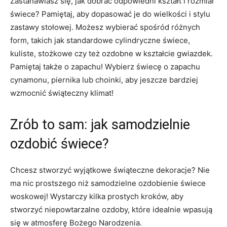
Zastanawiasz się, jak dobrać odpowiedni‌ kształt i rozmiar
świece? Pamiętaj, aby ⁢dopasować je do wielkości i​ stylu
⁢zastawy⁤ stołowej. Możesz wybierać⁣ spośród⁢ różnych
⁤form, takich jak ⁢standardowe cylindryczne świece,
kuliste, stożkowe czy też ozdobne w​ kształcie gwiazdek.
Pamiętaj także⁣ o zapachu! Wybierz ⁢świecę o zapachu
cynamonu,⁢ piernika lub choinki, aby jeszcze ⁣bardziej
wzmocnić ⁤świąteczny klimat!
Zrób to sam: jak​ samodzielnie
ozdobić świece?
Chcesz stworzyć wyjątkowe świąteczne ‍dekoracje? Nie
ma nic ‍prostszego niż samodzielne ozdobienie świece
woskowej! Wystarczy kilka prostych kroków, ‍aby
stworzyć niepowtarzalne ‌ozdoby, które idealnie ⁢wpasują
się w atmosferę ⁢Bożego Narodzenia.