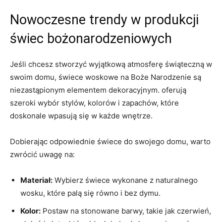
Nowoczesne⁤ trendy w produkcji
świec bożonarodzeniowych
Jeśli chcesz stworzyć wyjątkową ⁤atmosferę ⁢świąteczną w
swoim domu,​ świece​ woskowe na Boże Narodzenie są
niezastąpionym elementem dekoracyjnym. oferują
szeroki wybór ‌stylów, ​kolorów i zapachów, które
doskonale⁣ wpasują ‍się ‌w każde ​wnętrze.
Dobierając⁢ odpowiednie świece do swojego domu, warto
zwrócić uwagę na:
Materiał:
Wybierz ⁣świece wykonane z naturalnego
wosku, które palą ⁤się ⁤równo ⁢i bez dymu.
Kolor:
‌Postaw na⁣ stonowane ​barwy,⁣ takie⁤ jak czerwień,‌