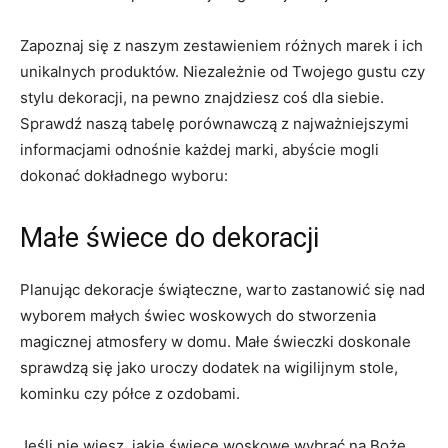
Zapoznaj ‍się z ⁣naszym zestawieniem różnych⁤ marek i⁣ ich‌
unikalnych⁤ produktów. Niezależnie od Twojego gustu czy
stylu ⁢dekoracji,‍ na pewno⁤ znajdziesz ⁤coś dla siebie.
Sprawdź naszą tabelę porównawczą z najważniejszymi⁢
informacjami⁢ odnośnie​ każdej marki, abyście mogli
‍dokonać dokładnego wyboru:
Małe świece ⁣do⁤ dekoracji
Planując ⁣dekoracje świąteczne, warto ⁣zastanowić się nad
⁢wyborem małych świec woskowych​ do‌ stworzenia
magicznej atmosfery ⁢w domu. Małe‌ świeczki doskonale
sprawdzą ⁤się jako‍ uroczy dodatek na wigilijnym ‌stole,⁢
kominku czy półce z⁤ ozdobami.
Jeśli nie​ wiesz, jakie świece woskowe wybrać na Boże