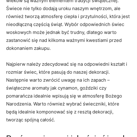
⁤wieków są ważnym elementem tradycji świątecznej.
Świece nie ⁣tylko⁤ dodają ‍uroku naszym wnętrzom, ale
również tworzą atmosferę​ ciepła i​ przytulności,⁤ która ​jest
nieodłączną częścią świąt. Wybór odpowiednich świec⁢
woskowych może jednak być ⁤trudny, dlatego warto
zastanowić się nad⁣ kilkoma ważnymi kwestiami‌ przed
dokonaniem⁢ zakupu.
Najpierw należy zdecydować się na odpowiedni kształt i
rozmiar ⁢świec, które pasują do naszej dekoracji.
⁤Następnie warto zwrócić uwagę na ich zapach‍ –
świąteczne‍ aromaty ⁤jak cynamon, ​goździki czy
pomarańcza ⁢idealnie ​wpisują się ‍w atmosferę Bożego
Narodzenia. Warto również wybrać świeczniki,‍ które⁣
będą ‍idealnie ⁤komponować się z resztą dekoracji,
tworząc spójną ⁢całość.