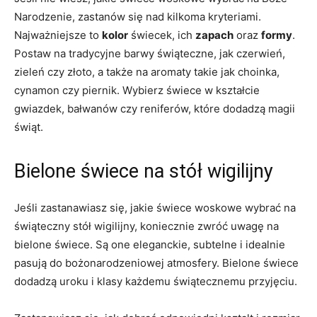
Narodzenie, zastanów się nad kilkoma kryteriami.‍
Najważniejsze to
kolor
świecek, ich
zapach
oraz
formy
.‌
Postaw ‍na tradycyjne barwy świąteczne, jak czerwień,
zieleń czy złoto, a także na aromaty takie ​jak ⁣choinka,
cynamon⁤ czy ⁣piernik. Wybierz świece w ‍kształcie
gwiazdek, bałwanów czy⁤ reniferów, które dodadzą ‍magii
świąt.
Bielone ​świece na stół wigilijny
Jeśli zastanawiasz⁤ się, jakie świece‍ woskowe wybrać na
świąteczny stół wigilijny,‍ koniecznie zwróć uwagę⁢ na
bielone⁣ świece. Są one‍ eleganckie, subtelne i idealnie
pasują do bożonarodzeniowej atmosfery. Bielone świece
⁢dodadzą uroku‍ i‌ klasy każdemu⁤ świątecznemu przyjęciu.