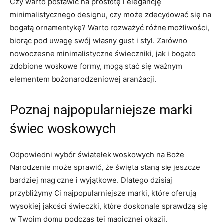
Czy warto postawić na prostotę i elegancję
⁣minimalistycznego designu, czy⁢ może‌ zdecydować ​się na
‍bogatą ornamentykę? Warto⁤ rozważyć różne możliwości,
biorąc pod ⁣uwagę swój własny gust ⁢i styl. ⁤Zarówno⁢
nowoczesne minimalistyczne świeczniki, jak​ i bogato
zdobione woskowe formy, mogą stać się ważnym
elementem ​bożonarodzeniowej ⁤aranżacji.
Poznaj najpopularniejsze marki‌
świec woskowych
Odpowiedni wybór światełek woskowych na Boże
Narodzenie może sprawić, że święta​ staną się jeszcze
bardziej magiczne⁣ i wyjątkowe. Dlatego dzisiaj
przybliżymy Ci najpopularniejsze marki, które⁢ oferują‌
wysokiej jakości świeczki, które doskonale ⁤sprawdzą się
⁢w​ Twoim‍ domu podczas ⁢tej magicznej okazji.