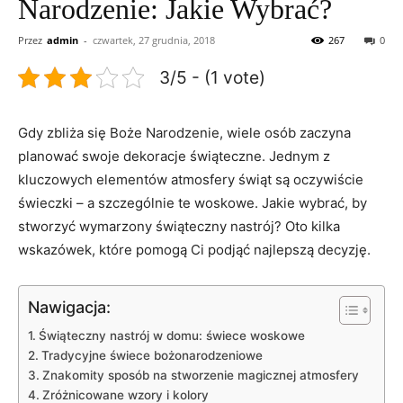
Narodzenie: Jakie Wybrać?
Przez
admin
-
czwartek, 27 grudnia, 2018
267
0
3/5 - (1 vote)
Gdy zbliża się⁢ Boże‍ Narodzenie,⁣ wiele osób zaczyna
planować swoje ⁤dekoracje ⁣świąteczne. Jednym⁤ z
kluczowych elementów atmosfery świąt są​ oczywiście
świeczki – a szczególnie te woskowe. Jakie ‌wybrać, by
⁢stworzyć wymarzony świąteczny nastrój? Oto ‍kilka
wskazówek, które⁢ pomogą⁢ Ci podjąć najlepszą⁤ decyzję.
Nawigacja:
Świąteczny nastrój w domu: świece woskowe
Tradycyjne​ świece bożonarodzeniowe
Znakomity⁤ sposób na⁢ stworzenie magicznej atmosfery
Zróżnicowane wzory i kolory