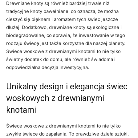
Drewniane knoty są również ‌bardziej trwałe niż
⁢tradycyjne knoty ‌bawełniane, ​co oznacza, że ⁤​​można
cieszyć ‌się pięknem i aromatem tych świec jeszcze
dłużej. Dodatkowo, drewniane ⁢knoty ‍są ekologiczne i
biodegradowalne,⁤ co⁢ sprawia, że inwestowanie w⁣ tego
rodzaju świecę ⁢jest ⁢także korzystne dla naszej ⁤planety.
Świece woskowe z drewnianymi knotami ‍to nie ​tylko‍
świetny dodatek do domu, ale​ również⁢ świadoma i⁤
odpowiedzialna decyzja inwestycyjna.
Unikalny⁤ design i elegancja świec
woskowych z drewnianymi
knotami
Świece woskowe‌ z drewnianymi knotami to nie tylko
zwykłe ⁤świece do zapalania. To ⁤prawdziwe dzieła sztuki,