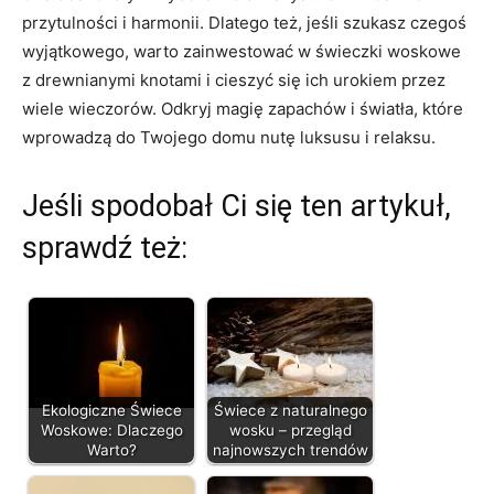
przytulności i harmonii. Dlatego też, ​jeśli​ szukasz czegoś
wyjątkowego, warto zainwestować ​w świeczki woskowe
z drewnianymi ‌knotami i​ cieszyć się ⁤ich urokiem przez
wiele wieczorów. Odkryj magię zapachów i światła, które
wprowadzą do Twojego domu nutę luksusu i relaksu.
Jeśli spodobał Ci się ten artykuł,
sprawdź też:
Ekologiczne Świece
Świece z naturalnego
Woskowe: Dlaczego
wosku – przegląd
Warto?
najnowszych trendów