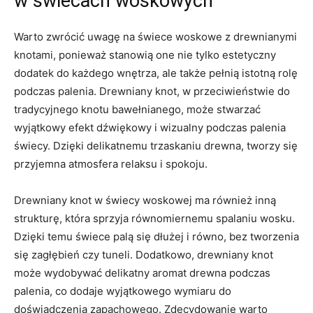
w świecach woskowych
Warto zwrócić uwagę⁣ na świece⁣ woskowe z drewnianymi
⁣knotami, ponieważ stanowią one nie tylko⁢ estetyczny
dodatek⁤ do każdego ⁢wnętrza, ale także pełnią ⁤istotną rolę⁣
podczas palenia. ​Drewniany knot, ‌w ‍przeciwieństwie do
tradycyjnego knotu bawełnianego, może⁢ stwarzać
‍wyjątkowy efekt dźwiękowy ​i wizualny podczas palenia
świecy. Dzięki delikatnemu trzaskaniu drewna, ​tworzy się
przyjemna​ atmosfera relaksu​ i ⁤spokoju.
Drewniany knot w ⁣świecy woskowej ma ⁣również ⁤inną
strukturę, która sprzyja⁢ równomiernemu spalaniu‌ wosku.
Dzięki temu świece ⁢palą ⁢się dłużej i równo, bez tworzenia⁢
się zagłębień czy tuneli. Dodatkowo, drewniany knot
może wydobywać delikatny ⁢aromat drewna podczas
palenia, co ‌dodaje wyjątkowego‌ wymiaru do
doświadczenia zapachowego. Zdecydowanie warto