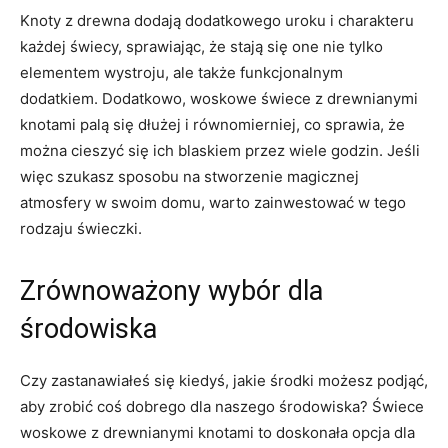
Knoty⁤ z drewna dodają dodatkowego ⁣uroku i charakteru
każdej⁤ świecy, sprawiając, że stają się⁢ one nie​ tylko
‍elementem wystroju, ale także funkcjonalnym‌
dodatkiem. Dodatkowo, woskowe świece z drewnianymi
knotami palą ​się ⁢dłużej i równomierniej, co sprawia, że
można cieszyć się ich ⁤blaskiem przez⁣ wiele godzin. Jeśli
więc szukasz ⁤sposobu na stworzenie magicznej
atmosfery w ⁤swoim domu, warto zainwestować w tego
rodzaju świeczki.
Zrównoważony wybór dla
środowiska
Czy zastanawiałeś się⁤ kiedyś, ⁣jakie środki możesz podjąć,
aby zrobić ⁤coś⁤ dobrego ‌dla naszego środowiska?⁣ Świece
woskowe z drewnianymi knotami​ to doskonała opcja dla‌