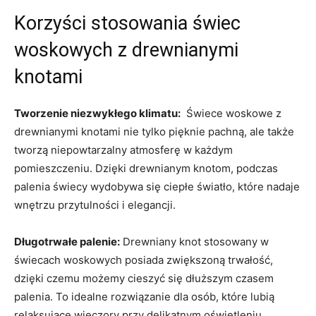
Korzyści stosowania świec
woskowych ‍z drewnianymi
knotami
Tworzenie⁣ niezwykłego klimatu:
​ Świece woskowe⁢ z
drewnianymi knotami nie tylko​ pięknie pachną, ⁤ale ​także
tworzą​ niepowtarzalny atmosferę w każdym
pomieszczeniu. Dzięki drewnianym knotom, podczas
palenia‌ świecy wydobywa się ciepłe światło,⁢ które nadaje
wnętrzu ‍przytulności⁢ i elegancji.
Długotrwałe​ palenie:
Drewniany knot stosowany ‍w
świecach ⁤woskowych posiada ‍zwiększoną​ trwałość,
dzięki⁣ czemu możemy cieszyć się dłuższym czasem
palenia. To idealne ⁢rozwiązanie dla osób, które lubią
relaksujące​ wieczory przy delikatnym ⁣oświetleniu.