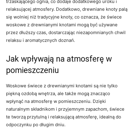
trzaskającego ognia, co dodaje​ dodatkowego uroku i
⁢relaksującej atmosfery. Dodatkowo, drewniane‍ knoty palą
się ⁣wolniej niż tradycyjne knoty, co oznacza, że ​​świece
woskowe z drewnianymi‍ knotami mogą być⁣ używane
przez dłuższy czas, dostarczając ⁤niezapomnianych chwil
relaksu ‍i‍ aromatycznych doznań.
Jak wpływają na ‌atmosferę w
pomieszczeniu
Woskowe świece z drewnianymi knotami są nie tylko
piękną ozdobą wnętrza, ale także⁢ mogą znacząco
⁣wpłynąć na⁣ atmosferę w pomieszczeniu. Dzięki
naturalnym⁤ składnikom i przyjemnym zapachom, ‍świece
te tworzą przytulną ⁤i relaksującą atmosferę, ⁤idealną do
odpoczynku po ⁢długim dniu.