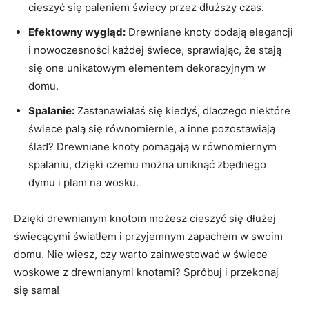
⁢cieszyć się paleniem świecy przez⁣ dłuższy czas.
Efektowny wygląd:
Drewniane knoty dodają elegancji
i ‌nowoczesności każdej⁤ świece, sprawiając, że stają ​
się one unikatowym elementem ​dekoracyjnym⁣ w
domu.
Spalanie:
Zastanawiałaś się kiedyś, dlaczego niektóre
świece palą ⁢się równomiernie, ⁤a ​inne pozostawiają‌
ślad? Drewniane ‍knoty pomagają w⁤ równomiernym
spalaniu, dzięki czemu‌ można⁤ uniknąć​ zbędnego
dymu i​ plam na wosku.
Dzięki drewnianym ⁤knotom ⁣możesz cieszyć się dłużej
świecącymi​ światłem i przyjemnym zapachem⁤ w swoim ​
domu. Nie wiesz, czy‌ warto zainwestować w świece
woskowe z drewnianymi knotami?​ Spróbuj i przekonaj
się sama!