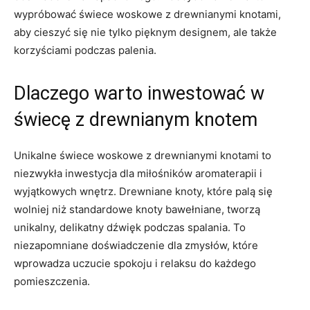
wypróbować świece woskowe z⁢ drewnianymi knotami,
aby cieszyć się nie ⁣tylko pięknym ⁤designem, ale ​także⁢
korzyściami ⁤podczas palenia.
Dlaczego warto​ inwestować ​w
świecę‍ z drewnianym knotem
Unikalne świece⁤ woskowe z drewnianymi⁢ knotami to
niezwykła inwestycja dla miłośników⁣ aromaterapii i
wyjątkowych wnętrz. Drewniane knoty, ​które palą się
wolniej niż standardowe knoty bawełniane, tworzą
unikalny, delikatny dźwięk ​podczas ​spalania. To
⁣niezapomniane doświadczenie dla zmysłów, które
wprowadza uczucie spokoju i relaksu⁣ do ‌każdego⁤
pomieszczenia.