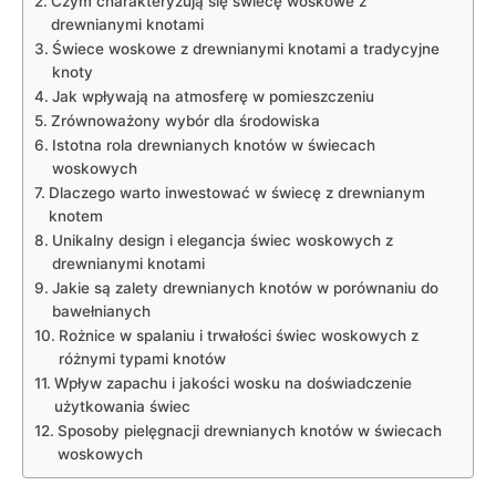
Czym charakteryzują się świecę ⁤woskowe z
drewnianymi knotami
Świece woskowe⁢ z ⁤drewnianymi‍ knotami a tradycyjne
‌knoty
Jak wpływają na ‌atmosferę w pomieszczeniu
Zrównoważony wybór dla środowiska
Istotna rola drewnianych knotów w świecach
woskowych
Dlaczego warto​ inwestować ​w świecę‍ z drewnianym
knotem
Unikalny⁤ design i elegancja świec woskowych z
drewnianymi knotami
Jakie⁣ są zalety drewnianych ⁤knotów w porównaniu⁤ do
bawełnianych
Rożnice w ⁢spalaniu i ‍trwałości świec⁤ woskowych z⁢
różnymi typami knotów
Wpływ zapachu​ i⁣ jakości wosku na ⁢doświadczenie
użytkowania świec
Sposoby pielęgnacji drewnianych knotów w‍ świecach
woskowych