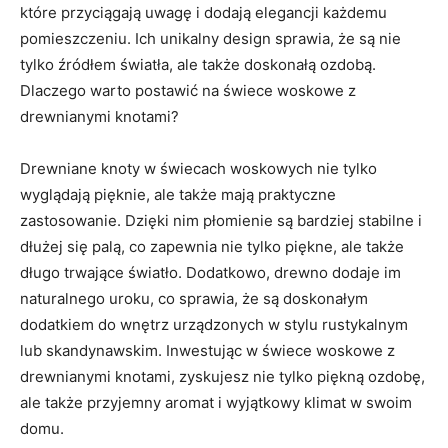
które ⁤przyciągają‍ uwagę i dodają elegancji każdemu
pomieszczeniu. Ich ‌unikalny design sprawia, ⁢że są nie
tylko źródłem światła, ale także doskonałą ozdobą.
Dlaczego warto ⁣postawić‌ na ‍świece⁤ woskowe z
drewnianymi knotami?
Drewniane knoty w świecach‌ woskowych nie tylko
wyglądają pięknie, ale także mają praktyczne
zastosowanie. Dzięki‍ nim płomienie są bardziej‌ stabilne i
‌dłużej się ‌palą, co ⁣zapewnia nie tylko piękne,​ ale także
długo trwające światło. Dodatkowo, drewno dodaje im
naturalnego uroku, co sprawia, że⁣ są ​doskonałym
dodatkiem do wnętrz urządzonych w stylu‌ rustykalnym
lub ⁢skandynawskim. Inwestując w świece woskowe z
drewnianymi knotami, zyskujesz nie ‍tylko ⁢piękną ozdobę,⁤
ale⁤ także⁤ przyjemny ⁣aromat i‍ wyjątkowy klimat⁣ w swoim
domu.