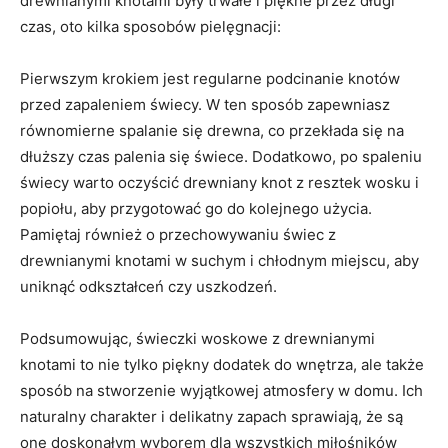
drewnianymi knotami ‍były trwałe ⁣i⁢ piękne ⁢przez​ długi
czas, oto kilka sposobów pielęgnacji:
Pierwszym krokiem ⁤jest regularne podcinanie knotów
przed⁣ zapaleniem świecy. W ten sposób zapewniasz
równomierne spalanie się drewna, co przekłada się⁢ na
dłuższy czas palenia się⁢ świece. Dodatkowo, po spaleniu ​
świecy warto oczyścić drewniany knot​ z ‌resztek‌ wosku i
‌popiołu, aby przygotować go do ‍kolejnego użycia.
Pamiętaj ⁢również o przechowywaniu świec z
drewnianymi⁣ knotami​ w suchym ⁤i⁤ chłodnym⁢ miejscu, aby‍
uniknąć odkształceń czy uszkodzeń.
Podsumowując, świeczki woskowe z drewnianymi
knotami to nie tylko‌ piękny ​dodatek do wnętrza, ‍ale także
sposób na stworzenie wyjątkowej atmosfery ⁤w domu. Ich
naturalny charakter i delikatny​ zapach sprawiają, że są
one doskonałym wyborem dla wszystkich miłośników​