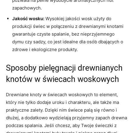
pozwala na pełne wydobycie aromatycznych nut
zapachowych.
Jakość wosku:
Wysokiej jakości wosk użyty do
produkcji ⁢świec‍ w ⁢połączeniu ⁢z drewnianymi knotami
gwarantuje czyste spalanie, bez nieprzyjemnego
dymu czy‍ sadzy, co‍ jest⁤ idealne dla osób dbających o ​
zdrowe i ekologiczne ⁣produkty.
Sposoby pielęgnacji drewnianych
knotów w‍ świecach woskowych
Drewniane knoty w świecach‍ woskowych to element,
który nie tylko dodaje uroku ⁤i charakteru,⁣ ale ⁤także ma
praktyczne zalety. Dzięki nim świece palą ⁤się ​równo i
⁤dłużej, a dodatkowo wydzielają przyjemny⁣ zapach drewna
podczas spalania. Jeśli chcesz, aby Twoje świeczki z