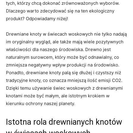
tych, ‌którzy chcą‌ dokonać zrównoważonych wyborów.⁣
Dlaczego warto zdecydować ⁣się⁢ na ⁣ten ekologiczny
produkt? ⁢Odpowiadamy niżej!
Drewniane​ knoty​ w świecach woskowych nie tylko nadają⁤
im​ oryginalny wygląd, ‌ale⁤ także mają⁢ wiele pozytywnych
właściwości‍ dla naszego środowiska.⁢ Drewno jest
naturalnym surowcem, który ⁣może być odnawialny, co
zmniejsza negatywny wpływ produkcji ⁤na środowisko.‍
Ponadto, drewniane knoty palą się dłużej i czystszy niż
tradycyjne knoty,​ co oznacza mniejszą ilość emisji CO2.
Dzięki ​temu używanie świec woskowych⁢ z drewnianymi
knotami‌ może być ⁢małym, ale istotnym‍ krokiem w⁤
kierunku ochrony⁣ naszej planety.
Istotna rola drewnianych knotów