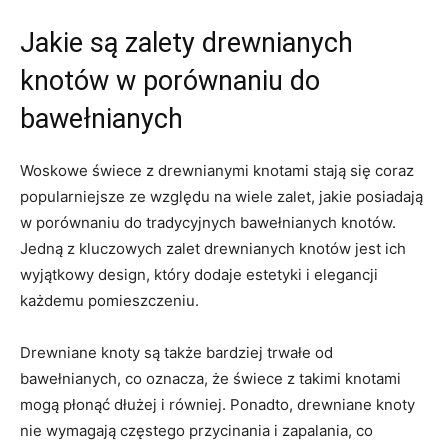
Jakie⁣ są zalety drewnianych
⁤knotów w porównaniu⁤ do
bawełnianych
Woskowe⁢ świece z drewnianymi knotami stają się coraz
⁢popularniejsze​ ze ‌względu na wiele zalet, jakie‍ posiadają
w porównaniu ⁢do tradycyjnych bawełnianych ⁣knotów.
Jedną ‌z⁤ kluczowych zalet drewnianych‌ knotów jest ‌ich
wyjątkowy design, który dodaje estetyki i elegancji
każdemu pomieszczeniu.
Drewniane knoty są⁣ także bardziej⁤ trwałe od
bawełnianych,‌ co oznacza, że świece z​ takimi‍ knotami⁤
mogą płonąć dłużej i równiej. Ponadto, drewniane⁤ knoty
nie wymagają częstego‌ przycinania i zapalania, co