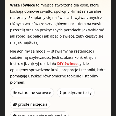
Weza i Świece
to miejsce stworzone dla osób, które
kochają domowe światło, spokojny klimat i naturalne
materiały. Skupiamy się na świecach wytwarzanych z
różnych wosków (ze szczególnym naciskiem na wosk
pszczeli) oraz na praktycznych poradach: jak wybierać,
jak robić, jak palić i jak dbać o świecę, żeby cieszyć się
nią jak najdłużej.
Nie gonimy za modą — stawiamy na rzetelność i
codzienną użyteczność. Jeśli szukasz konkretnych
instrukcji, zajrzyj do działu
DIY świece
, gdzie
opisujemy sprawdzone kroki, proporcje i techniki, które
pomagają uzyskać równomierne topienie i stabilny
płomień.
🐝 naturalne surowce
🕯️ praktyczne testy
🧰 proste narzędzia
🛠️ rozwiązywanie problemów