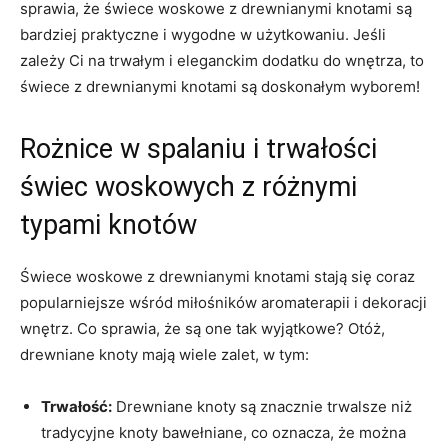
sprawia,‍ że świece ⁢woskowe z ‍drewnianymi knotami są
bardziej praktyczne ⁤i​ wygodne⁤ w użytkowaniu. Jeśli
zależy Ci‍ na trwałym i ‍eleganckim dodatku ⁢do wnętrza, to‍
świece z drewnianymi knotami⁤ są doskonałym wyborem!
Rożnice w ⁢spalaniu i ‍trwałości
świec⁤ woskowych z⁢ różnymi
typami knotów
Świece woskowe z drewnianymi knotami stają się ‌coraz
popularniejsze wśród miłośników aromaterapii i dekoracji
wnętrz.​ Co sprawia, że są one tak wyjątkowe? Otóż,
drewniane knoty mają wiele⁣ zalet, w tym:
Trwałość:
Drewniane knoty są znacznie trwalsze niż
tradycyjne ‌knoty‌ bawełniane,‍ co oznacza, że można