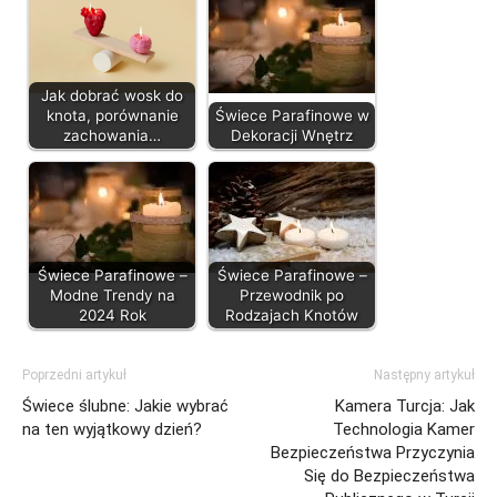
Jak dobrać wosk do
knota, porównanie
Świece Parafinowe w
zachowania…
Dekoracji Wnętrz
Świece Parafinowe –
Świece Parafinowe –
Modne Trendy na
Przewodnik po
2024 Rok
Rodzajach Knotów
Poprzedni artykuł
Następny artykuł
Świece ślubne: Jakie wybrać
Kamera Turcja: Jak
na ten wyjątkowy dzień?
Technologia Kamer
Bezpieczeństwa Przyczynia
Się do Bezpieczeństwa