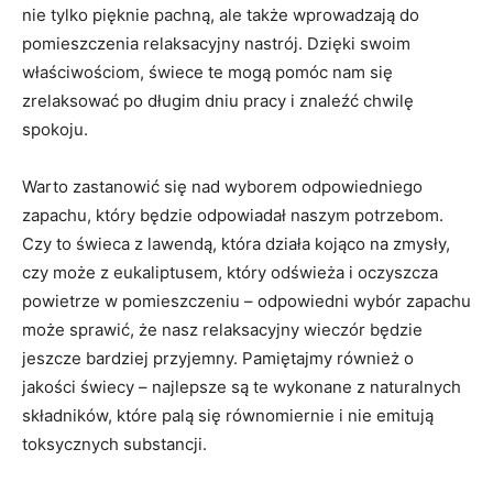
nie tylko ⁣pięknie pachną,⁢ ale ‍także wprowadzają do
pomieszczenia relaksacyjny nastrój. Dzięki swoim
‍właściwościom, świece te mogą pomóc⁤ nam się
zrelaksować ​po długim​ dniu pracy i ⁣znaleźć chwilę
spokoju.
Warto zastanowić się nad wyborem odpowiedniego
zapachu, który będzie odpowiadał ⁣naszym potrzebom.⁢
Czy to‌ świeca ‍z lawendą, która ​działa kojąco na zmysły,⁤
czy może z eukaliptusem, który odświeża i oczyszcza
powietrze w pomieszczeniu – odpowiedni wybór zapachu
może sprawić, że​ nasz relaksacyjny ‍wieczór będzie
jeszcze bardziej przyjemny. Pamiętajmy‍ również ⁤o
jakości świecy – najlepsze‍ są te wykonane z⁢ naturalnych
składników,​ które palą się równomiernie i nie emitują
⁢toksycznych substancji.