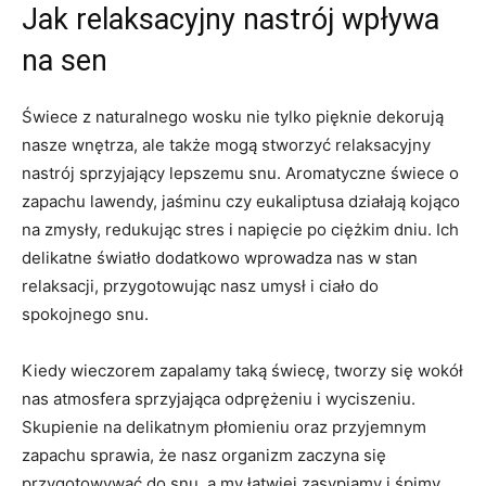
Jak relaksacyjny ‌nastrój wpływa
na ‌sen
Świece z naturalnego wosku nie tylko pięknie dekorują​
nasze ​wnętrza, ale także mogą stworzyć relaksacyjny
nastrój sprzyjający ⁤lepszemu‍ snu. Aromatyczne świece o
zapachu lawendy, jaśminu czy ​eukaliptusa działają kojąco
na zmysły, redukując stres i⁤ napięcie⁣ po ​ciężkim dniu. Ich
delikatne światło dodatkowo ⁢wprowadza nas w stan
relaksacji, przygotowując​ nasz umysł ‍i ciało do
spokojnego ‌snu.
Kiedy wieczorem zapalamy taką świecę, tworzy się wokół​
nas atmosfera sprzyjająca odprężeniu i wyciszeniu.
Skupienie na delikatnym ⁢płomieniu‍ oraz ​przyjemnym
zapachu sprawia, że nasz organizm⁣ zaczyna ​się
przygotowywać ⁤do snu, a my łatwiej zasypiamy i​ śpimy