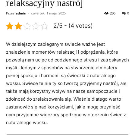
relaksacyjny nastrój
Przez
admin
-
czwartek, 1 maja, 2025
206
0
2/5 - (4 votes)
W dzisiejszym ⁤zabieganym świecie ważne jest
znalezienie momentów relaksacji i odprężenia, które
pozwolą nam uciec od codziennego‍ stresu ‍i zatroskanych
myśli. ‌Jednym ​z sposobów ‍na stworzenie atmosfery
pełnej​ spokoju‍ i harmonii są świeczki z naturalnego
wosku. Świece te nie tylko tworzą ​przyjemny nastrój, ale
także mają korzystny‌ wpływ na nasze samopoczucie i
zdolność ‍do zrelaksowania się. ⁤Właśnie dlatego⁤ warto
zastanowić się nad korzyściami, ​jakie mogą przynieść
⁣nam przyjemne ‍wieczory spędzone w ​otoczeniu⁣ świec ‍z
naturalnego ​wosku.