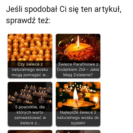
Jeśli spodobał Ci się ten artykuł,
sprawdź też:
Czy świece z
Świece Parafinowe z
naturalnego wosku
Dodatkiem Ziół – Jakie
mogą pomagać w…
Mają Działanie?
5 powodów, dla
których warto
Najlepsze świece z
zainwestować w
naturalnego wosku do
świece z…
sypialni