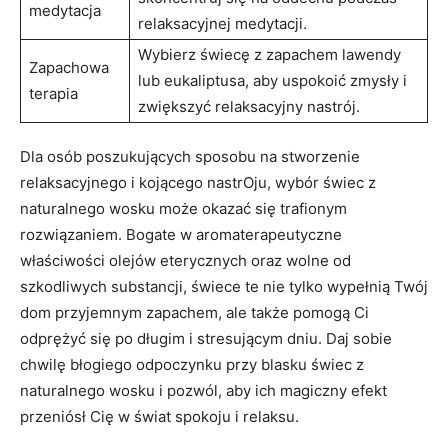
medytacja
relaksacyjnej medytacji.
Wybierz świecę z zapachem lawendy
Zapachowa
lub eukaliptusa, ⁤aby uspokoić zmysły i‌
⁣terapia
zwiększyć relaksacyjny ⁣nastrój.
Dla osób poszukujących sposobu na stworzenie
relaksacyjnego i kojącego nastrOju, wybór świec z
naturalnego ​wosku może okazać się trafionym
rozwiązaniem.‌ Bogate w aromaterapeutyczne
właściwości olejów ⁢eterycznych oraz wolne od
szkodliwych⁢ substancji,⁣ świece te nie tylko wypełnią Twój
dom przyjemnym zapachem,‍ ale także pomogą ⁢Ci
odprężyć się po ⁤długim i stresującym dniu. Daj sobie‌
chwilę​ błogiego odpoczynku przy blasku świec z
naturalnego wosku i pozwól, aby ich magiczny efekt
przeniósł Cię​ w⁢ świat spokoju i relaksu.