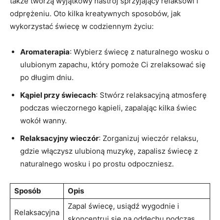
także tworzą wyjątkowy nastrój ⁣sprzyjający ⁢relaksowi i
odprężeniu. Oto kilka kreatywnych sposobów, jak
wykorzystać świecę w⁢ codziennym życiu:
Aromaterapia
: Wybierz świecę ‌z naturalnego wosku o
ulubionym zapachu, który pomoże Ci zrelaksować‌ się
po długim dniu.
Kąpiel przy świecach
: Stwórz ⁣relaksacyjną‌ atmosferę
podczas wieczornego kąpieli, zapalając​ kilka świec⁢
wokół wanny.
Relaksacyjny​ wieczór
: Zorganizuj wieczór relaksu,
gdzie włączysz ⁤ulubioną muzykę, zapalisz świecę z
⁤naturalnego wosku i po prostu odpoczniesz.
Sposób
Opis
Zapal‍ świecę, usiądź wygodnie i⁣
Relaksacyjna
skoncentruj się na oddechu podczas