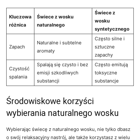
Świece z
Kluczowa
Świece z wosku
wosku
⁢różnica
naturalnego
syntetycznego
Często⁣ silne⁢ i
Naturalne i subtelne
Zapach
sztuczne
aromaty
zapachy
Spalają się ⁢czysto i bez
Często emitują
Czystość
⁢emisji ‌szkodliwych
toksyczne
spalania
substancji
⁢substancje
Środowiskowe korzyści
wybierania naturalnego wosku
Wybierając⁤ świecę z naturalnego wosku, ​nie⁣ tylko dbasz
o​ swój relaksacyjny nastrój, ⁤ale także korzystasz ‍z wielu