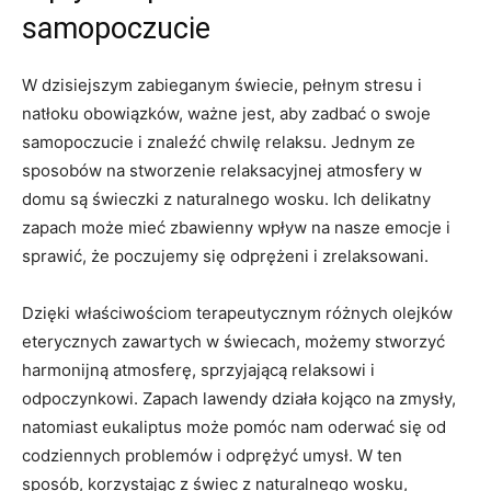
samopoczucie
W dzisiejszym zabieganym świecie, pełnym stresu i
natłoku obowiązków, ważne jest, aby zadbać o swoje
‍samopoczucie i znaleźć ‌chwilę relaksu. Jednym ze⁢
sposobów na stworzenie relaksacyjnej atmosfery w
‍domu są świeczki z naturalnego⁣ wosku. Ich delikatny
zapach może mieć zbawienny wpływ na nasze emocje i‍
sprawić, ‍że poczujemy się odprężeni i ‍zrelaksowani.
Dzięki właściwościom ‌terapeutycznym⁣ różnych⁣ olejków
eterycznych zawartych‌ w świecach, możemy ⁣stworzyć
harmonijną atmosferę, sprzyjającą relaksowi i
odpoczynkowi. Zapach⁤ lawendy działa kojąco ‍na zmysły,‍
natomiast eukaliptus⁤ może pomóc nam oderwać ⁤się od
‍codziennych problemów i odprężyć umysł.⁤ W ‍ten
sposób, korzystając z ⁤świec z naturalnego wosku,