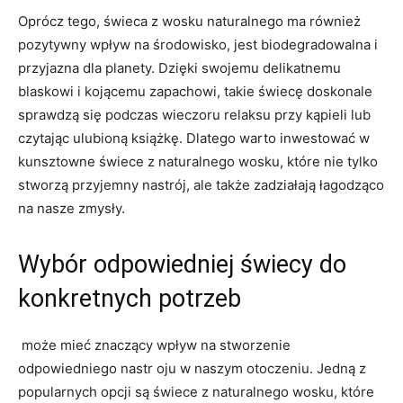
Oprócz tego, ⁣świeca z wosku naturalnego⁣ ma również⁣
pozytywny wpływ na​ środowisko, jest biodegradowalna i
⁣przyjazna dla planety. Dzięki swojemu delikatnemu⁤
blaskowi i kojącemu zapachowi, takie‌ świecę doskonale
⁤sprawdzą się podczas wieczoru relaksu przy kąpieli lub‍
czytając⁤ ulubioną książkę. Dlatego warto inwestować w
kunsztowne⁢ świece z naturalnego wosku, które nie tylko
‌stworzą‍ przyjemny nastrój, ale także zadziałają łagodząco
na nasze ‍zmysły.
Wybór odpowiedniej⁣ świecy do
⁤konkretnych potrzeb
​ może mieć znaczący ‍wpływ na⁤ stworzenie
⁢odpowiedniego ⁤nastr ⁣oju w naszym otoczeniu. Jedną‍ z
popularnych⁢ opcji są⁤ świece z naturalnego wosku, które