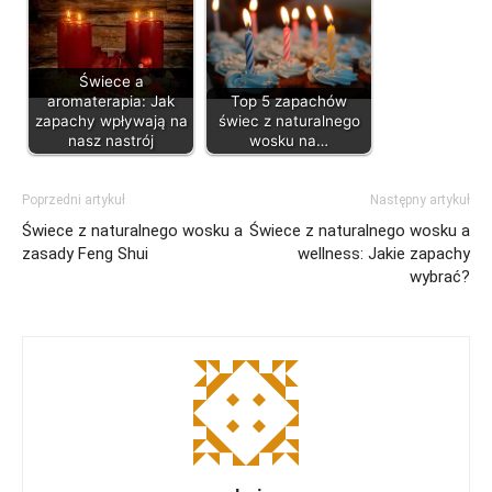
Świece a
aromaterapia: Jak
Top 5 zapachów
zapachy wpływają na
świec z naturalnego
nasz nastrój
wosku na…
Poprzedni artykuł
Następny artykuł
Świece z naturalnego wosku a
Świece z naturalnego wosku a
zasady Feng Shui
wellness: Jakie zapachy
wybrać?