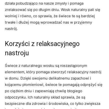
działa pobudzająco na nasze zmysły i pomaga
zrelaksować się⁤ po długim dniu. Wosk naturalny pali się
wolniej i równo, co sprawia, ​że świece te są bardziej
trwałe i⁣ dłużej mogą wprowadzać nas w przyjemny
nastrój.
Korzyści z relaksacyjnego
nastroju
Świece z naturalnego wosku są‌ niezastąpionym
elementem, który ‍pomaga stworzyć relaksacyjny nastrój
w domu. Dzięki ⁢swojemu delikatnemu zapachowi‌ i
⁤kojącemu płomieniowi, ‌świece te pomagają odprężyć‍ się⁢
po ciężkim⁣ dniu i⁢ zapewniają chwilę błogiego⁤
odpoczynku.‌ Ich naturalny skład sprawia, że są
bezpieczne dla‌ zdrowia i ⁢środowiska,⁤ co tylko zwiększa