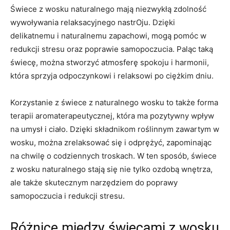
Świece z wosku​ naturalnego mają niezwykłą‌ zdolność
wywoływania relaksacyjnego‍ nastrOju. Dzięki
delikatnemu i ⁢naturalnemu zapachowi, mogą pomóc w
redukcji stresu oraz poprawie samopoczucia. Paląc taką
świecę, można stworzyć atmosferę‌ spokoju i harmonii,
która sprzyja odpoczynkowi i⁢ relaksowi po ciężkim dniu.
Korzystanie z świece z⁢ naturalnego wosku to ⁤także forma
⁢terapii aromaterapeutycznej, która ma pozytywny wpływ
na umysł i ciało. Dzięki składnikom roślinnym‍ zawartym w
wosku, można zrelaksować się i‌ odprężyć, zapominając
na chwilę o codziennych⁤ troskach. W ten⁤ sposób, świece
z wosku naturalnego stają się nie tylko ozdobą wnętrza,
ale także ⁣skutecznym narzędziem do⁢ poprawy
samopoczucia i redukcji ⁤stresu.
Różnice między‌ świecami⁢ z wosku