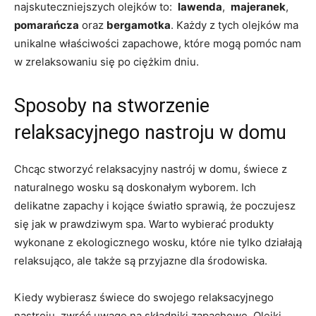
⁤najskuteczniejszych olejków ⁤to: ⁤
lawenda
, ​
majeranek
,⁣
pomarańcza
oraz
bergamotka
. Każdy z tych olejków ma
unikalne właściwości zapachowe, które mogą ⁣pomóc⁤ nam
w ⁢zrelaksowaniu się‌ po ciężkim dniu.
Sposoby na ‌stworzenie
relaksacyjnego nastroju w domu
Chcąc stworzyć relaksacyjny nastrój‌ w domu,⁤ świece z
naturalnego wosku⁤ są doskonałym wyborem. ​Ich
delikatne zapachy​ i kojące ⁣światło sprawią, że poczujesz
się jak ​w⁤ prawdziwym spa. Warto wybierać produkty
wykonane z ekologicznego wosku, które nie tylko działają
relaksująco, ⁤ale także są przyjazne dla⁤ środowiska.
Kiedy wybierasz świece do swojego⁤ relaksacyjnego
nastroju, zwróć uwagę na ⁤składniki zapachowe. Olejki