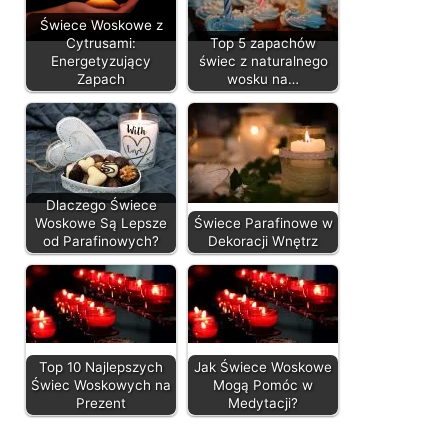
Świece Woskowe z
Cytrusami:
Top 5 zapachów
Energetyzujący
świec z naturalnego
Zapach
wosku na…
Dlaczego Świece
Woskowe Są Lepsze
Świece Parafinowe w
od Parafinowych?
Dekoracji Wnętrz
Top 10 Najlepszych
Jak Świece Woskowe
Świec Woskowych na
Mogą Pomóc w
Prezent
Medytacji?