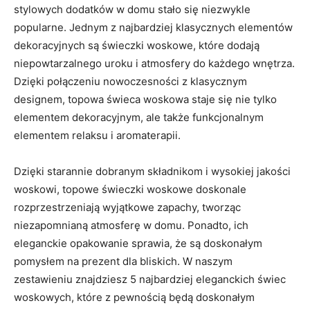
stylowych dodatków w domu ​stało się⁣ niezwykle
popularne. Jednym z ⁢najbardziej klasycznych‍ elementów
dekoracyjnych są świeczki⁤ woskowe, które ⁣dodają
niepowtarzalnego uroku ⁤i atmosfery do⁣ każdego wnętrza.
Dzięki połączeniu nowoczesności z ‍klasycznym
⁢designem, topowa świeca woskowa staje się nie‍ tylko
elementem dekoracyjnym, ale także‌ funkcjonalnym
elementem relaksu i aromaterapii.
Dzięki‌ starannie dobranym składnikom⁢ i wysokiej jakości‍
woskowi, topowe‌ świeczki woskowe doskonale
⁤rozprzestrzeniają wyjątkowe zapachy, tworząc
niezapomnianą ​atmosferę w domu. ⁣Ponadto, ⁣ich
eleganckie​ opakowanie ‌sprawia, że są doskonałym
‍pomysłem na prezent ​dla bliskich. W naszym
zestawieniu ⁢znajdziesz⁣ 5 najbardziej eleganckich ​świec
woskowych, które z pewnością będą ⁤doskonałym​