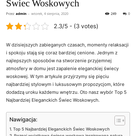
Świec Woskowych
Przez
admin
-
wtorek, 4 sierpnia, 2020
249
0
2.3/5 - (3 votes)
W dzisiejszych⁢ zabieganych ⁤czasach, momenty relaksacji
i ⁤spokoju‍ stają się coraz bardziej cenione. Jednym z
najlepszych sposobów ‌na stworzenie przyjemnej​
atmosfery ‌w domu jest zapalenie eleganckiej świecy
woskowej. ⁣W tym artykule przyjrzymy się pięciu
najbardziej stylowym⁤ i luksusowym propozycjom, które
dodadzą uroku⁢ każdemu wnętrzu. Oto nasz wybór Top ​5
Najbardziej Eleganckich Świec Woskowych.
Nawigacja:
Top 5⁤ Najbardziej Eleganckich Świec Woskowych
Poznaj wyjątkową świecę woskową inspirowaną naturą