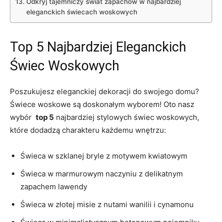
Odkryj tajemniczy świat zapachów w najbardziej
eleganckich świecach woskowych
Top 5⁤ Najbardziej Eleganckich
Świec Woskowych
Poszukujesz eleganckiej dekoracji do ​swojego domu?
Świece⁤ woskowe ‍są doskonałym wyborem! Oto nasz
wybór ‍
top 5
najbardziej stylowych ‍świec woskowych,
które dodadzą‌ charakteru⁣ każdemu wnętrzu:
Świeca w szklanej bryle z⁣ motywem kwiatowym
Świeca w⁤ marmurowym ‌naczyniu ‍z‌ delikatnym
zapachem lawendy
Świeca w złotej misie‌ z nutami ‍wanilii i cynamonu