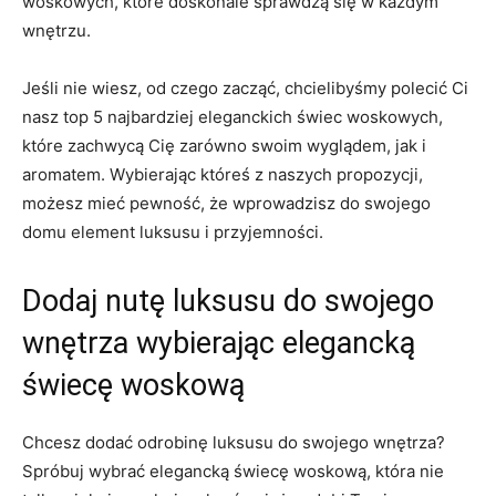
woskowych, które doskonale‍ sprawdzą się w każdym
wnętrzu.
Jeśli nie wiesz, od czego zacząć, chcielibyśmy polecić⁢ Ci
nasz top⁤ 5 najbardziej eleganckich świec woskowych,
‍które zachwycą Cię ‍zarówno⁤ swoim wyglądem, ‌jak i⁤
aromatem. ⁢Wybierając któreś⁣ z naszych propozycji,
możesz mieć ‍pewność, ⁢że⁢ wprowadzisz do swojego
domu element​ luksusu i przyjemności.
Dodaj nutę luksusu do swojego
wnętrza‌ wybierając elegancką
świecę woskową
Chcesz dodać odrobinę luksusu do swojego wnętrza?
Spróbuj wybrać elegancką świecę woskową, która nie