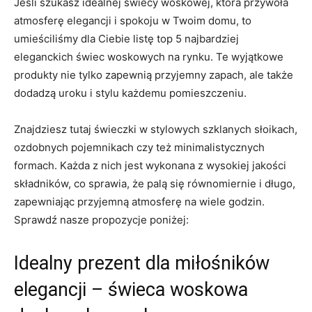
Jeśli szukasz idealnej świecy woskowej, która ⁤przywoła
atmosferę elegancji i spokoju w Twoim domu, to
umieściliśmy⁢ dla Ciebie listę top 5 najbardziej‍
eleganckich ‌świec woskowych na rynku. Te wyjątkowe
produkty nie tylko zapewnią przyjemny zapach, ale także
dodadzą uroku‌ i stylu⁢ każdemu pomieszczeniu.
Znajdziesz tutaj⁣ świeczki w ⁣stylowych⁤ szklanych‌ słoikach,
ozdobnych pojemnikach ​czy też minimalistycznych
⁣formach. Każda‍ z nich jest wykonana z wysokiej jakości
składników, ​co sprawia, że palą się równomiernie i długo,‌
zapewniając⁢ przyjemną atmosferę na wiele godzin.
‍Sprawdź ⁤nasze ⁣propozycje poniżej:
Idealny prezent dla miłośników
elegancji – świeca woskowa