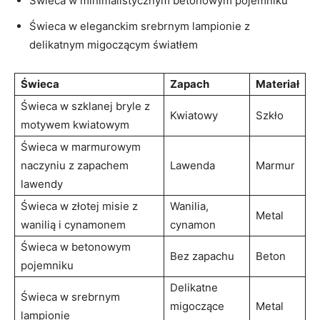
Świeca ⁢w minimalistycznym betonowym⁣ pojemniku
Świeca w eleganckim srebrnym lampionie z
delikatnym migoczącym‌ światłem
Świeca
Zapach
Materiał
Świeca w ⁣szklanej bryle ⁢z
Kwiatowy
Szkło
motywem kwiatowym
Świeca w marmurowym
naczyniu z zapachem​
Lawenda
Marmur
lawendy
Świeca w złotej​ misie⁤ z⁣
Wanilia,
Metal
wanilią i cynamonem
cynamon
Świeca ⁣w betonowym
Bez ⁤zapachu
Beton
pojemniku
Delikatne⁣
Świeca w srebrnym
migoczące
Metal
lampionie