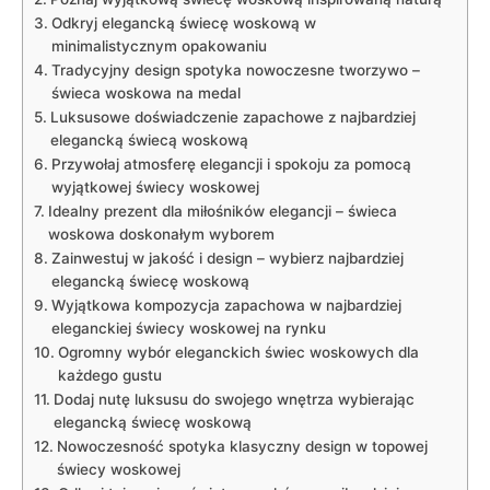
Odkryj elegancką świecę woskową w
minimalistycznym opakowaniu
Tradycyjny⁣ design spotyka nowoczesne tworzywo –
⁤świeca woskowa ⁢na medal
Luksusowe doświadczenie zapachowe z najbardziej
elegancką świecą woskową
Przywołaj⁢ atmosferę ‍elegancji ⁢i ⁤spokoju za pomocą
⁤wyjątkowej świecy woskowej
Idealny prezent dla miłośników elegancji – świeca
woskowa doskonałym wyborem
Zainwestuj w jakość i design – wybierz najbardziej
elegancką świecę woskową
Wyjątkowa kompozycja zapachowa ​w najbardziej
‍eleganckiej świecy‍ woskowej na⁣ rynku
Ogromny wybór eleganckich​ świec woskowych dla
każdego ⁤gustu
Dodaj nutę luksusu do swojego wnętrza‌ wybierając
elegancką świecę woskową
Nowoczesność spotyka klasyczny design w topowej‍
świecy woskowej