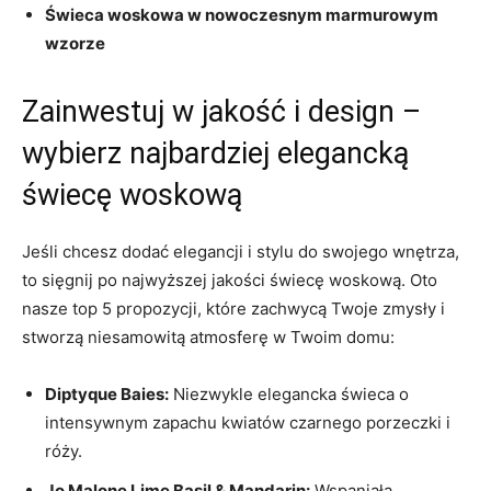
Świeca woskowa w ‌nowoczesnym marmurowym
wzorze
Zainwestuj w jakość i design –
wybierz najbardziej elegancką
świecę woskową
Jeśli ‍chcesz⁣ dodać ‌elegancji⁤ i stylu do ⁢swojego wnętrza,
to sięgnij po najwyższej jakości ⁣świecę woskową. Oto
nasze top 5 ⁢propozycji, które zachwycą Twoje zmysły i
stworzą niesamowitą atmosferę⁣ w⁤ Twoim domu:
Diptyque Baies:
Niezwykle elegancka świeca o
intensywnym zapachu kwiatów czarnego ‍porzeczki i
róży.
Jo Malone Lime⁢ Basil & Mandarin:
Wspaniała