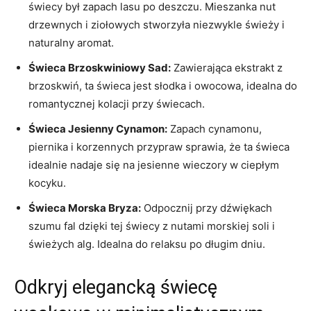
świecy był zapach lasu po⁤ deszczu. Mieszanka nut​
drzewnych ‌i ziołowych stworzyła niezwykle świeży i‌
naturalny⁢ aromat.
Świeca​ Brzoskwiniowy Sad:
Zawierająca ekstrakt⁤ z
brzoskwiń, ta świeca jest słodka i owocowa, idealna⁣ do
romantycznej kolacji‌ przy świecach.
Świeca Jesienny Cynamon:
Zapach cynamonu,
piernika i korzennych⁣ przypraw⁣ sprawia, że ta świeca
idealnie nadaje się na jesienne wieczory w ciepłym
kocyku.
Świeca‌ Morska Bryza:
Odpocznij przy dźwiękach
szumu fal dzięki tej świecy z nutami ⁢morskiej soli ⁣i
świeżych alg. Idealna do relaksu po długim dniu.
Odkryj elegancką świecę