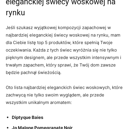
‍eleganckiej świecy‍ woskowej na⁣
rynku
Jeśli szukasz⁣ wyjątkowej kompozycji zapachowej w
najbardziej eleganckiej świecy woskowej ⁤na ⁢rynku, mam
dla Ciebie ‍listę top⁣ 5⁤ produktów,⁢ które spełnią Twoje
oczekiwania. Każda z tych ‍świec wyróżnia się nie⁣ tylko
pięknym ⁣designem, ale przede⁣ wszystkim intensywnym i
trwałym zapachem, który sprawi, ⁢że ⁤Twój dom ‍zawsze
będzie pachnął świeżością.
Oto lista najbardziej eleganckich⁢ świec ‍woskowych, które
zachwycą nie tylko swoim wyglądem, ale‍ przede
wszystkim unikalnym aromatem:
Diptyque⁤ Baies
Jo Malone⁤ Pomegranate Noir