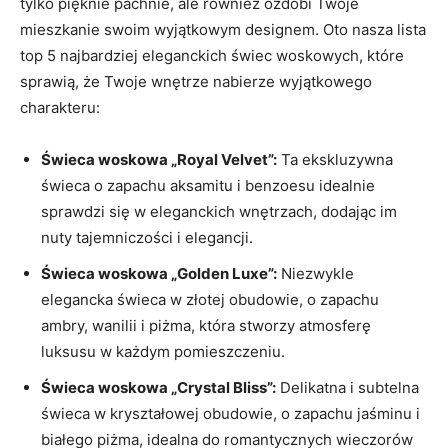
tylko pięknie pachnie, ale również ⁣ozdobi Twoje
mieszkanie ‍swoim wyjątkowym designem. Oto nasza lista
top 5 najbardziej eleganckich świec woskowych, które
sprawią, że Twoje wnętrze nabierze wyjątkowego
charakteru:
Świeca woskowa „Royal Velvet”:
⁣Ta ekskluzywna
świeca o ⁤zapachu aksamitu i benzoesu idealnie
‍sprawdzi⁢ się w eleganckich wnętrzach, dodając im
nuty tajemniczości i elegancji.
Świeca‌ woskowa „Golden‍ Luxe”:
Niezwykle
elegancka świeca w złotej obudowie, o ⁤zapachu
ambry, wanilii i piżma,‍ która⁢ stworzy atmosferę
luksusu w każdym pomieszczeniu.
Świeca woskowa „Crystal Bliss”:
Delikatna i subtelna
świeca w kryształowej obudowie, o zapachu jaśminu ⁤i
białego piżma, idealna do romantycznych‍ wieczorów⁣