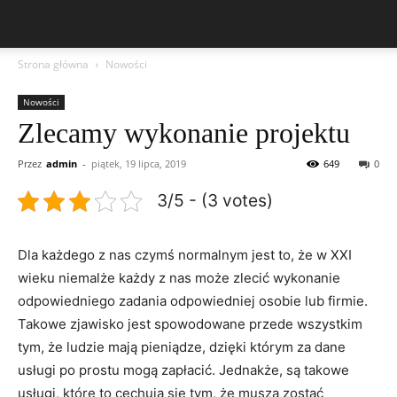
Strona główna
Nowości
Nowości
Zlecamy wykonanie projektu
Przez
admin
-
piątek, 19 lipca, 2019
649
0
3/5 - (3 votes)
Dla każdego z nas czymś normalnym jest to, że w XXI
wieku niemalże każdy z nas może zlecić wykonanie
odpowiedniego zadania odpowiedniej osobie lub firmie.
Takowe zjawisko jest spowodowane przede wszystkim
tym, że ludzie mają pieniądze, dzięki którym za dane
usługi po prostu mogą zapłacić. Jednakże, są takowe
usługi, które to cechują się tym, że muszą zostać