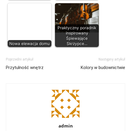
Praktyczny poradnik
inspirowany
Śpiewające
Nowa elewacja domu
Skrzypce…
Poprzedni artykuł
Następny artykuł
Przytulność wnętrz
Kolory w budownictwie
admin