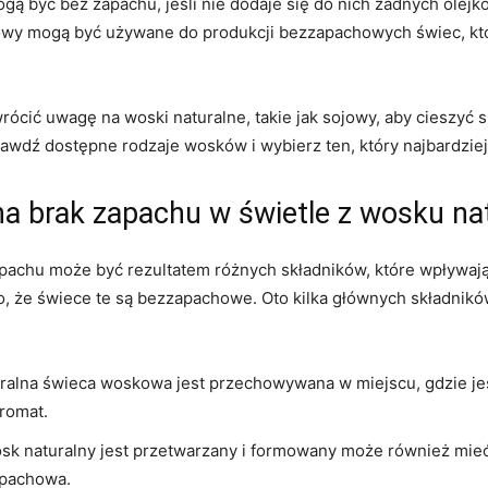
ogą być bez zapachu, jeśli nie dodaje się do nich żadnych olej
owy mogą być używane do produkcji bezzapachowych ⁢świec, któ
ócić uwagę na woski naturalne, takie jak ⁣sojowy, aby cieszyć 
dź ⁢dostępne rodzaje ‌wosków i wybierz ten, ⁣który najbardzie
na brak zapachu w świetle z wosku na
hu może⁢ być rezultatem różnych składników, które wpływają na 
 że ‍świece te ‌są bezzapachowe. Oto kilka ⁣głównych składników
turalna świeca woskowa jest przechowywana w miejscu, gdzie ‌jes
aromat.
sk naturalny jest‌ przetwarzany i formowany może również mieć 
apachowa.