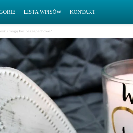
GORIE
LISTA WPISÓW
KONTAKT
 wosku mogą być bezzapachowe?