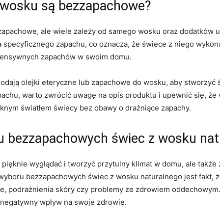
o wosku są bezzapachowe?
apachowe, ale wiele​ zależy od samego wosku oraz dodatków u
a specyficznego zapachu, co oznacza, że‍ świece z niego wyko
ą intensywnych zapachów w swoim domu.
odają olejki eteryczne lub zapachowe do wosku, aby ⁢stworzyć ś
hu, warto zwrócić uwagę⁤ na opis⁣ produktu i upewnić ‍się, że
ęknym światłem świecy⁢ bez obawy o drażniące zapachy.
oru bezzapachowych świec z wosku na
ięknie wyglądać i tworzyć przytulny klimat w domu, ale także z
 wyboru bezzapachowych świec z wosku naturalnego ‍jest fakt, ż
e, ⁣podrażnienia skóry czy ‌problemy ze zdrowiem oddechowym.
 negatywny wpływ na swoje zdrowie.