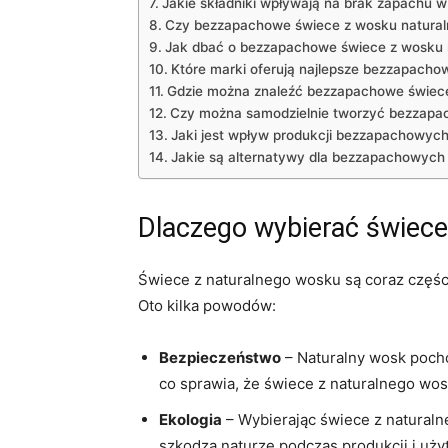
Jakie składniki wpływają na brak zapachu w
Czy bezzapachowe świece z wosku naturalne
Jak dbać o bezzapachowe świece z wosku 
Które marki oferują najlepsze bezzapacho
Gdzie można znaleźć bezzapachowe świece
Czy ⁣można samodzielnie tworzyć bezzapa
Jaki jest wpływ produkcji bezzapachowyc
Jakie są alternatywy⁢ dla⁤ bezzapachowych
Dlaczego wybierać świece
Świece​ z naturalnego wosku ​są coraz częśc
Oto kilka powodów:
Bezpieczeństwo
– Naturalny wosk pocho
co​ sprawia, że świece z naturalnego‍ wos
Ekologia
– Wybierając świece z naturalne
szkodzą naturze podczas produkcji i uży