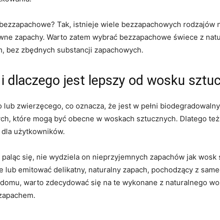
bezzapachowe? Tak, istnieje wiele bezzapachowych rodzajów nat
sywne zapachy. Warto zatem wybrać bezzapachowe świece z natur
em, bez zbędnych substancji zapachowych.
i dlaczego jest lepszy ‍od wosku szt
 lub zwierzęcego, co oznacza, że jest w pełni biodegradowalny 
ych, które mogą być obecne w woskach sztucznych. Dlatego te
e dla użytkowników.
że paląc się, nie wydziela on nieprzyjemnych zapachów jak wosk 
lub emitować delikatny, naturalny zapach,⁤ pochodzący z same
 domu, warto zdecydować się na te wykonane z naturalnego wos
 zapachem.