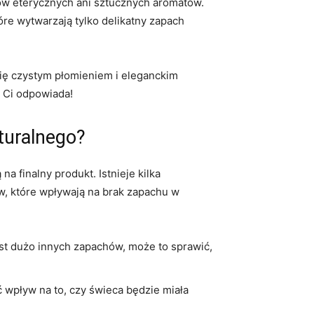
ków eterycznych ani sztucznych aromatów.
re wytwarzają tylko delikatny zapach
się​ czystym płomieniem i eleganckim
j Ci odpowiada!
turalnego?
finalny produkt. Istnieje kilka ​
, ​które wpływają na brak zapachu⁣ w‌
t dużo innych⁢ zapachów, może​ to sprawić,
wpływ na to, czy świeca będzie miała⁤