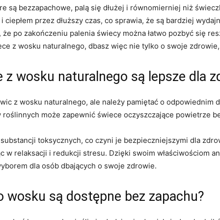
re są bezzapachowe,⁤ palą się dłużej i równomierniej niż świec
 i ciepłem przez dłuższy czas, co sprawia, że są bardziej wyd
 że po zakończeniu ​palenia świecy można łatwo pozbyć się resz
 z wosku naturalnego, dbasz więc nie tylko ‌o swoje zdrowie, 
z wosku naturalnego są lepsze dla z
wic z wosku​ naturalnego, ale należy pamiętać o odpowiednim 
w roślinnych może zapewnić świece oczyszczające ⁢powietrze 
substancji toksycznych, co czyni je bezpieczniejszymi dla zdr
 w relaksacji i⁢ redukcji stresu. Dzięki swoim właściwościom a
yborem‌ dla osób dbających o swoje zdrowie.
o wosku ‍są dostępne bez zapachu?