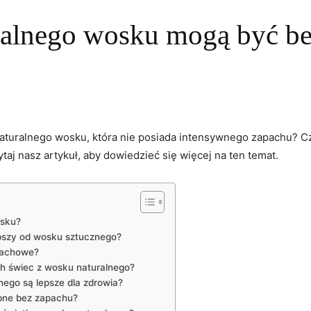
uralnego wosku mogą być b
 naturalnego ‌wosku, która nie posiada intensywnego zapachu?
aj ⁢nasz artykuł, aby dowiedzieć się więcej na ten temat.
osku?
epszy ‍od wosku sztucznego?
pachowe?
ch świec z wosku naturalnego?
ego są lepsze dla zdrowia?
ępne bez zapachu?