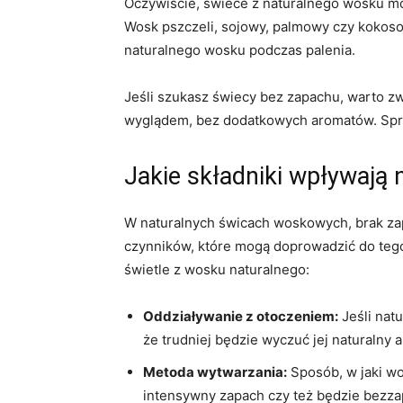
Oczywiście,​ świece z naturalnego wosku⁤ m
Wosk pszczeli, sojowy, palmowy⁣ czy kokos
naturalnego wosku podczas palenia.
Jeśli szukasz świecy bez zapachu, warto zwr
wyglądem, bez dodatkowych‍ aromatów. Spraw
Jakie składniki wpływają 
W naturalnych świcach woskowych, brak zapac
czynników, które mogą doprowadzić do⁣ tego,
świetle z wosku naturalnego:
Oddziaływanie⁤ z otoczeniem:
Jeśli⁢ na
że trudniej będzie wyczuć jej naturalny 
Metoda wytwarzania:
Sposób, w jaki wo
intensywny zapach czy ​też będzie ‌bezz