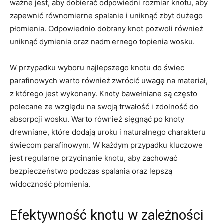
ważne jest,‍ aby dobierać odpowiedni rozmiar‍ knotu, aby
zapewnić równomierne spalanie i uniknąć⁢ zbyt dużego
płomienia. Odpowiednio ⁢dobrany knot⁤ pozwoli ​również
uniknąć ⁣dymienia oraz nadmiernego ​topienia wosku.
W przypadku wyboru najlepszego⁢ knotu do świec
parafinowych warto również zwrócić uwagę na materiał,
z którego jest ‍wykonany. Knoty bawełniane⁣ są często
polecane ze⁣ względu na swoją trwałość i​ zdolność⁢ do⁤
absorpcji wosku. Warto również sięgnąć⁢ po ⁤knoty
drewniane, które dodają uroku​ i naturalnego charakteru
świecom parafinowym. ​W każdym przypadku kluczowe⁣
jest regularne przycinanie knotu, aby zachować
bezpieczeństwo podczas spalania ‍oraz lepszą
widoczność płomienia.
Efektywność ‍knotu w‍ zależności