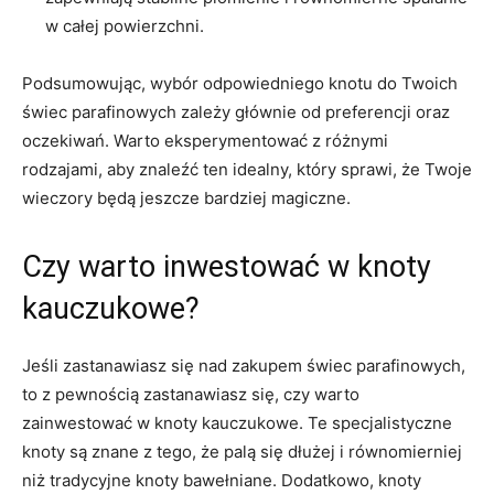
w całej ​powierzchni.
Podsumowując, ⁤wybór odpowiedniego knotu do​ Twoich
świec⁣ parafinowych zależy głównie ⁢od ‍preferencji oraz⁣
oczekiwań. Warto‌ eksperymentować z różnymi
rodzajami, ‌aby​ znaleźć ten⁢ idealny, który sprawi, że Twoje
wieczory ⁢będą jeszcze bardziej magiczne.
Czy warto inwestować ​w⁤ knoty
kauczukowe?
Jeśli zastanawiasz się nad zakupem świec⁤ parafinowych,​
to z pewnością zastanawiasz się, czy warto
zainwestować ⁢w knoty kauczukowe. Te ⁢specjalistyczne
knoty są znane‌ z tego, ⁣że ‍palą się dłużej ⁤i równomierniej
niż tradycyjne knoty bawełniane. Dodatkowo, knoty