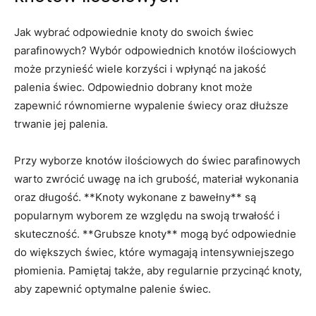
Jak⁣ wybrać ⁢odpowiednie⁢ knoty do swoich ‍świec
⁤parafinowych? Wybór odpowiednich⁣ knotów ​ilościowych
może przynieść⁣ wiele ⁤korzyści i wpłynąć na ‍jakość
palenia świec.​ Odpowiednio dobrany knot może
zapewnić‌ równomierne ​wypalenie⁣ świecy oraz dłuższe⁤
trwanie jej palenia.
Przy‌ wyborze​ knotów ilościowych do‌ świec ‍parafinowych
warto zwrócić​ uwagę‌ na ich grubość, ‌materiał wykonania
⁢oraz długość. **Knoty ​wykonane⁣ z bawełny** są
popularnym wyborem‍ ze względu na‍ swoją‌ trwałość ⁣i
skuteczność. **Grubsze ​knoty** mogą ‌być odpowiednie
do większych‍ świec, które wymagają intensywniejszego
płomienia. Pamiętaj⁤ także, aby ⁤regularnie przycinąć knoty,
aby zapewnić ⁤optymalne ⁢palenie świec.