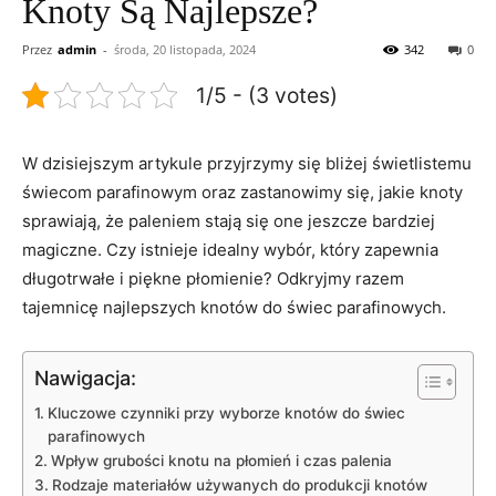
Knoty Są Najlepsze?
Przez
admin
-
środa, 20 listopada, 2024
342
0
1/5 - (3 votes)
W dzisiejszym artykule ‌przyjrzymy się⁣ bliżej świetlistemu
świecom parafinowym oraz zastanowimy się, ⁢jakie knoty
sprawiają, że ​paleniem stają się ⁣one jeszcze bardziej
magiczne. ⁣Czy istnieje​ idealny wybór, który zapewnia
długotrwałe i piękne płomienie? Odkryjmy ⁤razem⁣
tajemnicę najlepszych ⁣knotów do⁢ świec ​parafinowych.
Nawigacja:
Kluczowe czynniki przy wyborze ‍knotów do ⁤świec
parafinowych
Wpływ grubości knotu⁤ na płomień ‍i czas palenia
Rodzaje materiałów⁤ używanych ‍do ‍produkcji knotów