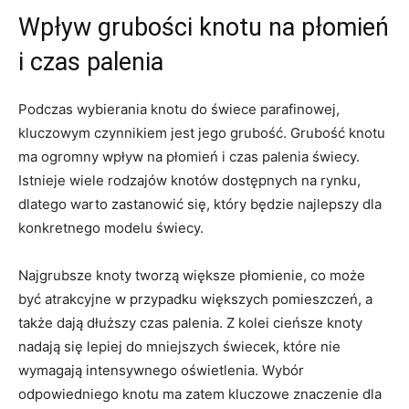
Wpływ grubości knotu⁤ na płomień
‍i czas palenia
Podczas wybierania ⁤knotu do świece⁢ parafinowej,
kluczowym czynnikiem ⁤jest ⁤jego grubość. Grubość knotu
ma ogromny wpływ na płomień i ⁤czas palenia ⁢świecy.‍
Istnieje‌ wiele rodzajów knotów dostępnych na rynku,
‍dlatego warto zastanowić się, ⁣który‌ będzie najlepszy dla
‍konkretnego modelu​ świecy.
Najgrubsze knoty‍ tworzą większe ⁣płomienie, ⁣co może
być atrakcyjne w przypadku większych pomieszczeń, a
także dają dłuższy czas palenia. Z ‌kolei cieńsze knoty
nadają się lepiej⁤ do mniejszych⁣ świecek, które ⁢nie
wymagają‌ intensywnego⁢ oświetlenia. Wybór
odpowiedniego ‍knotu‌ ma ​zatem kluczowe znaczenie dla