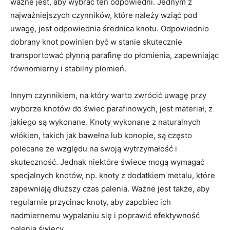
ważne jest, aby⁢ wybrać ten⁣ odpowiedni. ​Jednym z
najważniejszych czynników, które⁤ należy wziąć pod‌
uwagę, jest ​odpowiednia średnica knotu. Odpowiednio
dobrany knot powinien być w stanie skutecznie
transportować płynną parafinę do ‍płomienia, zapewniając
równomierny i stabilny ‌płomień.
Innym‍ czynnikiem,​ na który warto zwrócić uwagę⁢ przy
⁤wyborze knotów⁤ do⁤ świec parafinowych, jest materiał, z ​
jakiego‍ są ⁣wykonane. Knoty wykonane z naturalnych
włókien, takich ​jak bawełna lub ‍konopie, są często
polecane ze ⁢względu na ⁣swoją ‌wytrzymałość ⁣i
skuteczność. ‍Jednak ⁢niektóre świece ‍mogą wymagać
specjalnych⁣ knotów,⁢ np. knoty z‍ dodatkiem ​metalu, które
zapewniają dłuższy czas ​palenia. Ważne jest także, aby
regularnie przycinac knoty, aby zapobiec ich
nadmiernemu ‍wypalaniu się i⁣ poprawić efektywność
palenia świecy.