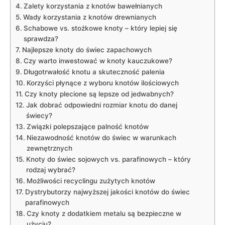
Zalety korzystania z knotów⁣ bawełnianych
Wady korzystania z‍ knotów drewnianych
Schabowe vs. stożkowe​ knoty – który lepiej się
sprawdza?
Najlepsze knoty do świec⁢ zapachowych
Czy warto inwestować ​w⁤ knoty kauczukowe?
Długotrwałość ​knotu a skuteczność palenia
Korzyści płynące z wyboru knotów ilościowych
Czy⁣ knoty​ plecione są‌ lepsze od jedwabnych?
Jak⁤ dobrać odpowiedni rozmiar⁢ knotu do danej
świecy?
Związki ⁢polepszające⁢ palność knotów
Niezawodność‍ knotów do świec⁢ w⁢ warunkach
zewnętrznych
Knoty‍ do świec sojowych ⁤vs. parafinowych – ‍który
rodzaj wybrać?
Możliwości recyclingu zużytych knotów
Dystrybutorzy najwyższej jakości ‍knotów do świec
parafinowych
Czy‍ knoty z dodatkiem metalu są bezpieczne w
⁢użyciu?