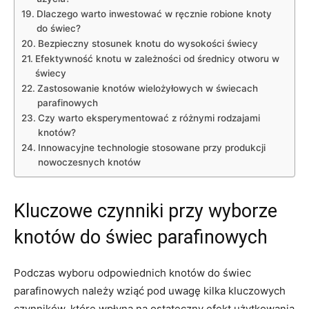
Dlaczego⁤ warto inwestować w ręcznie robione knoty
do świec?
Bezpieczny stosunek knotu ⁣do wysokości świecy
Efektywność ‍knotu w‍ zależności od ⁣średnicy otworu ⁢w
⁤świecy
Zastosowanie knotów wielożyłowych w świecach
parafinowych
Czy ⁢warto⁢ eksperymentować z różnymi⁣ rodzajami ​
knotów?
Innowacyjne technologie stosowane przy produkcji
⁢nowoczesnych knotów
Kluczowe czynniki przy wyborze
‍knotów do ⁤świec parafinowych
Podczas wyboru odpowiednich knotów do świec
parafinowych należy wziąć pod uwagę kilka ​kluczowych
⁤czynników, które⁤ wpłyną​ na ostateczny efekt użytkowania‌