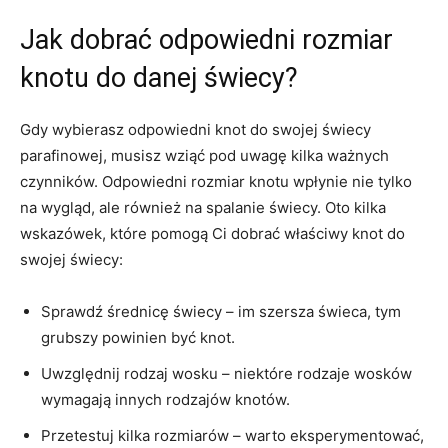
Jak⁤ dobrać odpowiedni rozmiar⁢
knotu do danej świecy?
Gdy⁢ wybierasz​ odpowiedni knot do swojej świecy
parafinowej, musisz ⁢wziąć pod uwagę kilka ⁤ważnych
czynników. Odpowiedni rozmiar knotu wpłynie ⁤nie tylko
na wygląd, ale⁢ również na ⁤spalanie świecy. Oto kilka
wskazówek,‌ które ‍pomogą⁢ Ci dobrać właściwy knot ‍do
⁣swojej⁣ świecy:
Sprawdź średnicę​ świecy – ​im szersza ⁢świeca,⁤ tym
⁣grubszy powinien być knot.
Uwzględnij rodzaj wosku – niektóre rodzaje wosków
wymagają ⁢innych rodzajów knotów.
Przetestuj kilka rozmiarów ‍– ​warto⁢ eksperymentować,