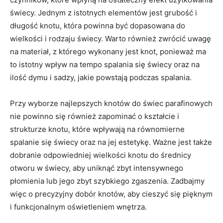
świecy. ⁣Jednym z istotnych elementów jest ‌grubość i
⁣długość ⁤knotu, która powinna⁣ być dopasowana do ​
wielkości i ⁢rodzaju świecy. ⁢Warto ​również zwrócić​ uwagę
na‍ materiał, z którego wykonany jest knot, ponieważ‌ ma
to istotny ‍wpływ na tempo spalania‍ się ‍świecy oraz na
⁣ilość dymu ​i sadzy, jakie powstają podczas spalania.
Przy wyborze najlepszych knotów ​do świec​ parafinowych
nie powinno⁣ się ‌również zapominać‍ o kształcie i
strukturze knotu, które ⁢wpływają na równomierne
⁣spalanie się świecy oraz na​ jej ⁢estetykę. ​Ważne jest także
dobranie odpowiedniej wielkości knotu do średnicy
otworu w świecy, aby⁣ uniknąć zbyt intensywnego
płomienia‍ lub‍ jego zbyt szybkiego zgaszenia. Zadbajmy
więc ​o precyzyjny dobór‌ knotów, aby cieszyć​ się pięknym
i funkcjonalnym oświetleniem ‌wnętrza.