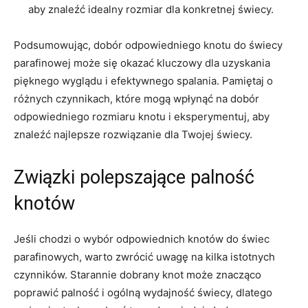
aby ‌znaleźć idealny rozmiar dla⁤ konkretnej⁤ świecy.
Podsumowując, dobór odpowiedniego knotu do‌ świecy
parafinowej może się okazać ‍kluczowy ‍dla uzyskania‌
pięknego wyglądu‍ i efektywnego spalania. Pamiętaj o
różnych⁤ czynnikach, które mogą ⁤wpłynąć na dobór
⁣odpowiedniego rozmiaru knotu i eksperymentuj, aby ​
znaleźć najlepsze rozwiązanie ⁣dla Twojej świecy.
Związki ⁢polepszające⁢ palność
knotów
Jeśli chodzi o wybór⁢ odpowiednich ⁢knotów do świec
parafinowych, ⁣warto zwrócić uwagę na kilka istotnych
czynników. Starannie dobrany ​knot może ⁤znacząco
poprawić palność⁢ i⁣ ogólną wydajność ‌świecy, ​dlatego