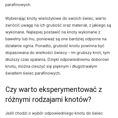
⁢parafinowych.
Wybierając ‌knoty wielożyłowe do swoich świec, warto
zwrócić ⁤uwagę na ich​ grubość oraz materiał, z​ jakiego są
wykonane.⁣ Najlepiej⁢ postawić na ​knoty wykonane z
bawełny⁤ lub lnu, ponieważ są one ‍bardziej odporne ​na
działanie ognia. Ponadto, grubość knotu powinna być
dopasowana do ‍wielkości świecy – im grubszy knot,⁤ tym
dłuższy czas spalania. Dzięki odpowiedniemu ⁣doborowi
knotu, ‌można cieszyć się pięknym ⁣i długotrwałym
światłem świec parafinowych.
Czy ⁢warto⁢ eksperymentować z
różnymi⁣ rodzajami ​knotów?
Jeśli chodzi o wybór odpowiedniego ​knotu do świec