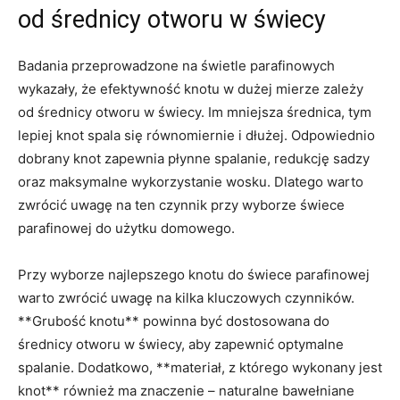
od ⁣średnicy otworu ⁢w ⁤świecy
Badania ‍przeprowadzone na‍ świetle parafinowych
wykazały, ‌że ‌efektywność ​knotu w dużej‌ mierze zależy
od‌ średnicy ‍otworu w świecy. Im‌ mniejsza⁢ średnica, tym‍
lepiej knot spala się równomiernie i dłużej. Odpowiednio
⁣dobrany​ knot‍ zapewnia płynne⁢ spalanie, redukcję ⁣sadzy‍
oraz maksymalne wykorzystanie wosku. ‌Dlatego warto
zwrócić uwagę ​na‍ ten czynnik przy wyborze ​świece
parafinowej do użytku domowego.
Przy⁣ wyborze ⁣najlepszego knotu ‍do świece ⁢parafinowej
warto zwrócić uwagę na ⁢kilka kluczowych czynników.
**Grubość knotu** ⁤powinna być⁢ dostosowana do​
średnicy ​otworu‌ w ​świecy,‍ aby zapewnić optymalne
⁤spalanie. Dodatkowo,​ **materiał, z‌ którego ⁢wykonany ⁤jest
knot** również ma znaczenie – naturalne bawełniane