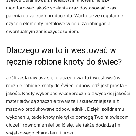
monitorować jakość spalania oraz dostosować czas
palenia⁢ do ⁢zaleceń ​producenta. Warto także ⁣regularnie
czyścić elementy metalowe⁣ w celu zapobiegania
ewentualnym zanieczyszczeniom.
Dlaczego⁤ warto inwestować w
ręcznie robione knoty do świec?
Jeśli zastanawiasz się, dlaczego warto ‍inwestować w
ręcznie robione knoty do ​świec, odpowiedź jest prosta⁢ –​
jakość. Knoty wykonane własnoręcznie z wysokiej ‌jakości‌
materiałów ⁣są znacznie trwalsze i skuteczniejsze niż
masowo ​produkowane ⁣odpowiedniki. Dzięki solidnemu
wykonaniu, takie knoty⁤ nie⁤ tylko ⁣pomogą Twoim ⁣świecom
dłużej i równomierniej‍ palić się, ⁣ale także⁢ dodadzą im
wyjątkowego charakteru ​i ⁤uroku.