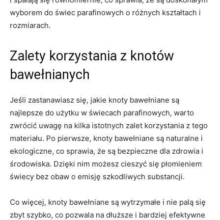
wyborem ⁤do świec parafinowych o różnych ​kształtach i‍
rozmiarach.
Zalety korzystania z knotów⁣
bawełnianych
Jeśli zastanawiasz ⁢się, ‌jakie ⁢knoty‌ bawełniane są
najlepsze‍ do użytku w świecach parafinowych, warto
⁤zwrócić uwagę na⁢ kilka‍ istotnych zalet ⁣korzystania z tego
materiału. Po pierwsze,⁢ knoty bawełniane są naturalne⁣ i
‍ekologiczne,​ co sprawia, że są bezpieczne dla⁣ zdrowia i
środowiska. Dzięki nim​ możesz cieszyć się ⁤płomieniem
świecy bez obaw o emisję ⁢szkodliwych substancji.
Co więcej, knoty bawełniane⁢ są wytrzymałe i nie palą ​się
⁣zbyt szybko, co pozwala ⁤na dłuższe i⁤ bardziej efektywne