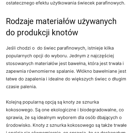
ostatecznego efektu użytkowania świecek parafinowych.
Rodzaje materiałów⁤ używanych
‍do ‍produkcji knotów
Jeśli chodzi o‌ ​ do świec parafinowych,​ istnieje ⁤kilka
popularnych opcji do wyboru. ‍Jednym z najczęściej
stosowanych ‍materiałów jest bawełna, która jest‌ trwała i
zapewnia równomierne spalanie.⁣ Włókno ‌bawełniane jest⁣
łatwe do zapalenia i idealne ​do większych⁤ świec o ⁤długim
czasie palenia.
Kolejną ⁣popularną opcją ​są knoty ze sznurka
kokosowego. ⁢Są one ekologiczne i ⁢biodegradowalne, co⁤
sprawia, że są idealnym wyborem dla ⁣osób dbających ​o
⁣środowisko. Knoty‌ z sznurka kokosowego są także trwałe‍
i​ spalają się równomiernie, co sprawia,‍ że są doskonałym