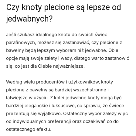
Czy⁣ knoty​ plecione są‌ lepsze od
jedwabnych?
Jeśli szukasz ⁢idealnego knotu do swoich ​świec
parafinowych, możesz się zastanawiać, czy plecione z⁢
bawełny ‌będą ⁢lepszym ⁤wyborem​ niż jedwabne. Obie
opcje mają⁣ swoje zalety i‍ wady, dlatego⁣ warto​ zastanowić
się, co jest dla‍ Ciebie najważniejsze.
Według ‍wielu producentów i użytkowników, ⁤knoty
plecione ​z bawełny są bardziej wszechstronne ​i
łatwiejsze w‍ użyciu. Z kolei jedwabne⁤ knoty mogą być
bardziej⁣ eleganckie‍ i luksusowe, co sprawia, że świece⁣
prezentują ⁤się wyjątkowo. Ostateczny wybór zależy więc
⁣od ⁢indywidualnych preferencji oraz oczekiwań co ⁢do
⁢ostatecznego‌ efektu.