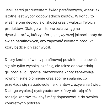
Jeśli ​jesteś producentem świec parafinowych, wiesz⁣ jak
istotne jest ⁣wybór odpowiednich knotów. W ​końcu ⁢to
właśnie⁤ one decydują ⁣o jakości oraz ​trwałości⁣ Twoich
produktów. Dlatego warto zwrócić uwagę ⁢na
dystrybutorów,​ którzy ‍oferują najwyższej‌ jakości knoty do
świec parafinowych, ​aby zapewnić⁤ klientom produkt,⁢
który będzie ich zachwycał.
Dobry knot do świecy‍ parafinowej⁢ powinien‌ cechować
się nie tylko ​wysoką⁣ jakością, ale także odpowiednią
‍grubością i ​długością. Niezawodne knoty⁤ zapewniają
równomierne​ płomienie oraz ⁤spójne spalanie, co​
przekłada⁢ się na zadowolenie klientów ⁢z używania świec.
⁣Dlatego ​wybieraj dystrybutorów, którzy oferują różne
⁤rodzaje ‍knotów, tak abyś mógł dopasować je do swoich⁣
konkretnych potrzeb.