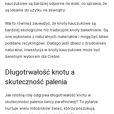
kauczukowe są⁢ bardziej odporne na wiatr,⁤ co ⁢sprawia, że
są idealne do użytku na​ zewnątrz.
Warto również zauważyć, że⁢ knoty kauczukowe ⁣są
bardziej ekologiczne niż tradycyjne ‌knoty bawełniane. Są‍
one wykonane z naturalnych‍ materiałów ⁢i mogą być ⁢łatwo
​poddane recyklingowi. Dlatego⁢ jeśli​ dbasz o środowisko
naturalne, inwestycja w knoty kauczukowe⁤ może być
świetnym wyborem dla ‍Ciebie.
Długotrwałość ​knotu a
skuteczność palenia
Jak‌ istotną​ rolę odgrywa​ długotrwałość knotu w ​
skuteczności palenia świcy parafinowej? To pytanie
nurtuje wielu miłośników świec, którzy‌ poszukują​