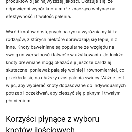
produktów o jak najwyższej jakości. Okazuje się, że
odpowiedni wybór knotu może ‍znacząco wpłynąć⁣ na
efektywność ‌i ‍trwałość palenia.
Wśród knotów⁢ dostępnych na rynku wyróżniamy kilka
rodzajów, z których niektóre sprawdzają się⁢ lepiej niż
inne. Knoty bawełniane‌ są ‌popularne ze ⁣względu na
⁢swoją ⁢uniwersalność‌ i łatwość ​w użytkowaniu. Jednakże
knoty ⁢drewniane mogą okazać się jeszcze bardziej
‍skuteczne, ‌ponieważ‌ palą się wolniej ⁤i równomierniej,⁣ co
przekłada‌ się ⁤na dłuższy czas ‍palenia świecy. ⁣Ważne jest
więc, aby wybierać knoty ⁢dopasowane do indywidualnych
potrzeb i oczekiwań, aby cieszyć się pięknym​ i ⁣trwałym
‌płomieniem.
Korzyści płynące z wyboru
knotów ilościowych