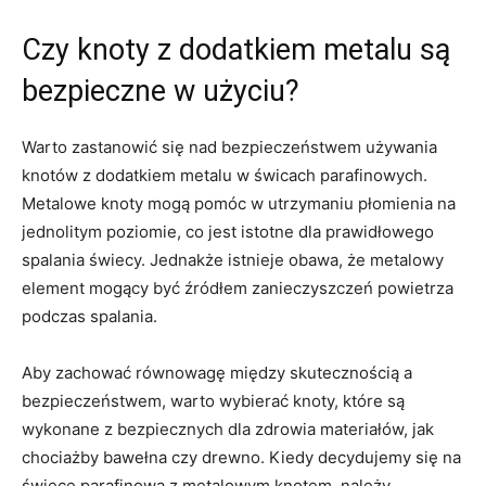
Czy‍ knoty z dodatkiem metalu są
bezpieczne w ⁢użyciu?
Warto zastanowić​ się ‍nad bezpieczeństwem używania
knotów z dodatkiem⁤ metalu w świcach parafinowych.
⁣Metalowe knoty mogą ⁣pomóc w ⁤utrzymaniu płomienia na
jednolitym ​poziomie, co jest istotne dla‍ prawidłowego
spalania świecy. Jednakże istnieje⁢ obawa, że metalowy
element⁢ mogący być źródłem ​zanieczyszczeń powietrza
podczas spalania.
Aby zachować ⁤równowagę między⁤ skutecznością ‌a
bezpieczeństwem, warto wybierać knoty,⁢ które są⁢
wykonane⁤ z bezpiecznych dla zdrowia ​materiałów,⁣ jak⁣
chociażby bawełna czy drewno. Kiedy ‌decydujemy się na‍
świecę parafinową z metalowym knotem, należy