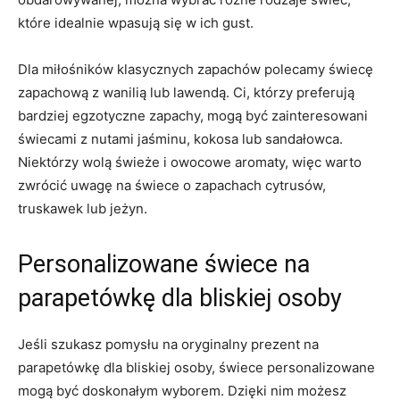
które ⁢idealnie ⁤wpasują się w ich gust.
Dla miłośników ⁢klasycznych zapachów polecamy świecę
zapachową z⁣ wanilią​ lub ⁢lawendą. Ci,⁤ którzy preferują
bardziej‍ egzotyczne zapachy, mogą być zainteresowani
świecami z ⁣nutami jaśminu, ​kokosa lub​ sandałowca.
Niektórzy wolą świeże⁤ i owocowe aromaty, ⁤więc warto
‌zwrócić ⁢uwagę na ⁢świece o zapachach cytrusów,
truskawek lub jeżyn.
Personalizowane ‌świece na
parapetówkę dla⁣ bliskiej osoby
Jeśli szukasz‌ pomysłu na oryginalny prezent​ na
parapetówkę dla bliskiej osoby,‌ świece personalizowane
mogą być‍ doskonałym ⁢wyborem. ⁢Dzięki nim możesz⁤