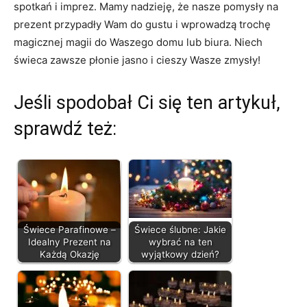
spotkań i imprez. Mamy nadzieję, ⁣że nasze⁣ pomysły na
prezent przypadły Wam ​do gustu i wprowadzą trochę
magicznej magii do Waszego domu​ lub ​biura. Niech ​
świeca zawsze płonie jasno ​i⁤ cieszy Wasze ‍zmysły!
Jeśli spodobał Ci się ten artykuł,
sprawdź też:
Świece Parafinowe –
Świece ślubne: Jakie
Idealny Prezent na
wybrać na ten
Każdą Okazję
wyjątkowy dzień?