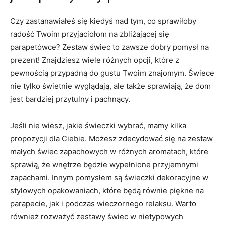
Czy zastanawiałeś się kiedyś⁣ nad tym, co sprawiłoby​
radość ‍Twoim przyjaciołom ‍na zbliżającej się‍
parapetówce? Zestaw świec ​to⁢ zawsze ​dobry pomysł na
prezent!⁢ Znajdziesz ‍wiele​ różnych opcji, które z
pewnością przypadną ​do gustu Twoim znajomym. ⁣Świece
⁢nie tylko ‍świetnie wyglądają, ale także ⁣sprawiają, że dom
jest ⁢bardziej przytulny i pachnący.
Jeśli nie wiesz, jakie świeczki wybrać, mamy ​kilka⁢
propozycji ⁤dla Ciebie. Możesz zdecydować się na zestaw
małych świec zapachowych w‌ różnych aromatach,‍ które
sprawią, że wnętrze będzie​ wypełnione przyjemnymi
zapachami. Innym pomysłem są ‍świeczki ‌dekoracyjne ​w
stylowych opakowaniach, które będą równie ⁣piękne na
parapecie,⁣ jak i ‌podczas wieczornego‌ relaksu. Warto‍
również ‌rozważyć zestawy świec w nietypowych