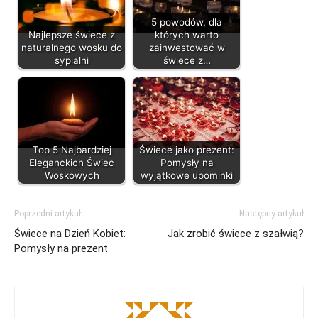
5 powodów, dla
Najlepsze świece z
których warto
naturalnego wosku do
zainwestować w
sypialni
świece z…
Top 5 Najbardziej
Świece jako prezent:
Eleganckich Świec
Pomysły na
Woskowych
wyjątkowe upominki
Poprzedni artykuł
Następny artykuł
Świece na Dzień Kobiet:
Jak zrobić świece z szałwią?
Pomysły na prezent