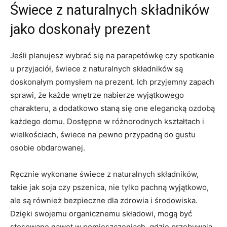
Świece z naturalnych ⁣składników
⁣jako doskonały prezent
Jeśli planujesz​ wybrać ​się na parapetówkę czy ‌spotkanie‍
u ⁣przyjaciół, świece⁤ z naturalnych‍ składników ‌są
doskonałym pomysłem‌ na prezent. ​Ich przyjemny zapach
sprawi, że​ każde wnętrze nabierze wyjątkowego
charakteru, a dodatkowo staną się one elegancką ozdobą⁢
każdego domu. Dostępne​ w różnorodnych kształtach i
wielkościach, ‌świece na pewno przypadną do gustu
osobie obdarowanej.
Ręcznie wykonane świece⁢ z naturalnych⁢ składników,‍
takie jak soja czy pszenica,‌ nie tylko ⁣pachną⁣ wyjątkowo,
ale są⁣ również bezpieczne dla ​zdrowia i środowiska.
Dzięki swojemu organicznemu ⁤składowi, ‌mogą ⁤być
stosowane nawet w pomieszczeniach, gdzie ‌przebywają