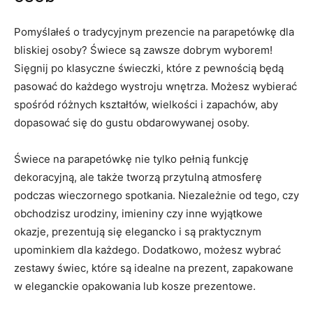
Pomyślałeś o ‍tradycyjnym prezencie na parapetówkę dla
‍bliskiej ⁤osoby? Świece są ‌zawsze dobrym wyborem!
Sięgnij po⁢ klasyczne świeczki,‌ które z pewnością będą
pasować do każdego wystroju wnętrza. Możesz wybierać⁤
spośród różnych kształtów, wielkości ⁤i zapachów, aby
dopasować ‍się do gustu obdarowywanej osoby.
Świece na ⁤parapetówkę nie ⁢tylko pełnią‍ funkcję‌
dekoracyjną, ale‌ także tworzą przytulną atmosferę
podczas wieczornego‌ spotkania. Niezależnie od tego, czy
obchodzisz urodziny, imieniny ⁢czy ⁣inne wyjątkowe
okazje, prezentują ⁤się elegancko i są praktycznym
upominkiem dla każdego. Dodatkowo, możesz wybrać ​
zestawy ⁤świec, ‌które są ‍idealne na prezent, ‍zapakowane
w eleganckie opakowania⁤ lub kosze ​prezentowe.