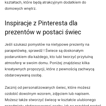
kształtach, ⁢które będą atrakcyjnym⁣ dodatkiem ​do
domowych wnętrz.
Inspiracje z Pinteresta dla
prezentów w postaci świec
Jeśli ‌szukasz pomysłów na nietypowe prezenty na
parapetówkę, ​sprawdź ​! Świece są doskonałym⁢
podarunkiem⁤ dla każdego,⁣ kto lubi tworzyć ⁣przytulną‍
atmosferę w swoim domu. Poniżej‍ znajdziesz kilka
kreatywnych propozycji, które z ​pewnością zachwycą
obdarowywaną osobę.
Zacznij od personalizowanych‌ świec, które możesz
ozdobić dowolnym wzorem, zdjęciem​ lub ‍napisem.
Możesz także stworzyć świecę w kształcie ulubionego
⁣przedmiotu obdarowywanej osoby, jak na ⁢przykład postać