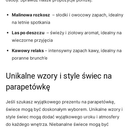
Malinowa ‍rozkosz
‍ – słodki i ⁣owocowy zapach, idealny
⁤na letnie spotkania
Las ⁢po deszczu
​ – świeży i ziołowy aromat, idealny na
wieczorne przyjęcia
Kawowy​ relaks
– intensywny⁣ zapach kawy, idealny‍ na
poranne brunch’e
Unikalne⁢ wzory ‍i style świec‍ na
parapetówkę
Jeśli szukasz wyjątkowego prezentu na parapetówkę,
świece mogą ‌być doskonałym wyborem. Unikalne wzory i
⁢style świec mogą⁢ dodać wyjątkowego uroku i atmosfery
do każdego‍ wnętrza. Niebanalne‍ świece mogą być