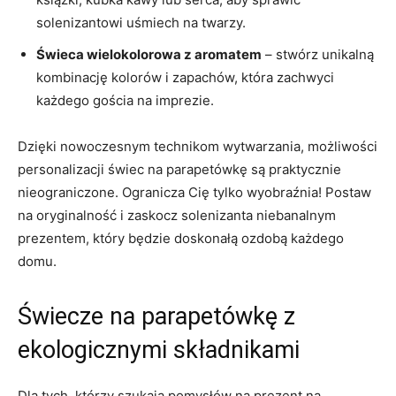
solenizantowi uśmiech na ‌twarzy.
Świeca wielokolorowa z aromatem
– stwórz unikalną
kombinację kolorów i zapachów, która zachwyci
‍każdego gościa ‍na ​imprezie.
Dzięki nowoczesnym technikom wytwarzania, możliwości
personalizacji świec na ‌parapetówkę są⁤ praktycznie
nieograniczone. Ogranicza Cię⁣ tylko wyobraźnia! Postaw⁣
na oryginalność i zaskocz solenizanta niebanalnym
prezentem, który będzie⁢ doskonałą ozdobą każdego
domu.
Świecze ​na parapetówkę z
⁢ekologicznymi składnikami
Dla ⁣tych,⁢ którzy szukają pomysłów​ na prezent na