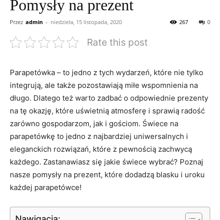
Pomysły na prezent
Przez
admin
-
niedziela, 15 listopada, 2020
267
0
Rate this post
Parapetówka​ – to jedno z tych wydarzeń,⁤ które ⁣nie tylko
integrują, ​ale⁣ także pozostawiają ⁢miłe wspomnienia na
długo. Dlatego też ⁣warto zadbać o odpowiednie prezenty
na​ tę okazję, które uświetnią atmosferę i sprawią radość⁤
zarówno ‍gospodarzom,⁢ jak i gościom. Świece na
parapetówkę to jedno z najbardziej uniwersalnych i
eleganckich rozwiązań, które⁢ z pewnością zachwycą
każdego. Zastanawiasz się jakie⁣ świece‍ wybrać? Poznaj
nasze pomysły⁢ na prezent, które dodadzą blasku i uroku
każdej parapetówce!
Nawigacja: