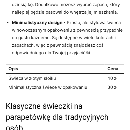
dziesiątkę.⁢ Dodatkowo możesz wybrać zapach, który
najlepiej będzie ​pasował⁤ do wnętrza jej mieszkania.
Minimalistyczny design
‍- Prosta, ale​ stylowa świeca
w nowoczesnym opakowaniu z ⁤pewnością przypadnie
do gustu każdemu. Są ​dostępne ⁢w wielu kolorach⁢ i
⁤zapachach, więc z pewnością znajdziesz coś
odpowiedniego ⁢dla Twojej przyjaciółki.
Opis
Cena
Świeca⁣ w ‍złotym słoiku
40 zł
Minimalistyczna świece w ​opakowaniu
30‌ zł
Klasyczne świeczki na
parapetówkę ⁤dla tradycyjnych
osób