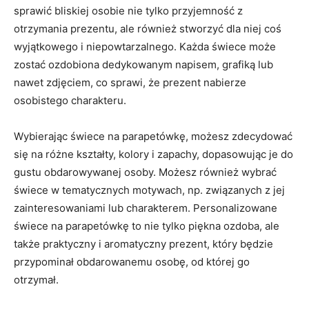
sprawić bliskiej osobie nie‍ tylko przyjemność z⁤
otrzymania prezentu, ale również stworzyć‍ dla niej‌ coś
wyjątkowego i niepowtarzalnego. Każda świece może⁤
zostać ozdobiona dedykowanym ⁣napisem, grafiką lub
nawet zdjęciem, co sprawi, że prezent nabierze⁢
osobistego charakteru.
Wybierając świece na parapetówkę, możesz zdecydować
się na różne kształty, kolory i zapachy, dopasowując je ⁤do
gustu obdarowywanej osoby.⁢ Możesz również wybrać⁤
świece​ w tematycznych motywach, np. ​związanych‌ z⁢ jej
zainteresowaniami lub charakterem. Personalizowane
świece na parapetówkę to⁢ nie tylko piękna ozdoba,⁤ ale
także praktyczny‍ i aromatyczny prezent,⁣ który będzie
⁢przypominał ⁢obdarowanemu osobę, od której go‍
otrzymał.