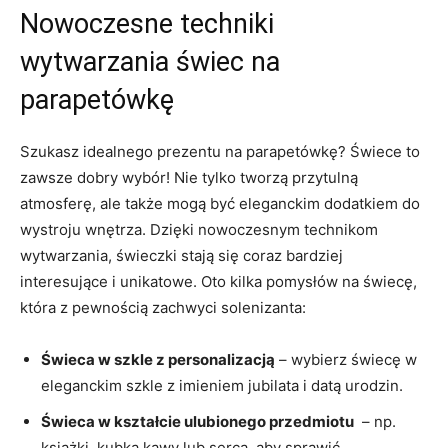
Nowoczesne techniki
wytwarzania ‍świec na
parapetówkę
Szukasz idealnego prezentu ⁣na parapetówkę? Świece to
zawsze dobry wybór! Nie tylko tworzą⁤ przytulną ​
atmosferę, ale także mogą być eleganckim dodatkiem do
wystroju wnętrza. ‌Dzięki nowoczesnym technikom
wytwarzania, świeczki stają się coraz bardziej
interesujące i unikatowe. Oto kilka ⁣pomysłów na ‍świecę,
⁣która z‍ pewnością zachwyci solenizanta:
Świeca ‍w szkle z personalizacją
– wybierz świecę w
eleganckim szkle z ‍imieniem jubilata i datą urodzin.
Świeca w kształcie ulubionego przedmiotu
⁢ – np.
książki, kubka kawy lub serca, aby sprawić