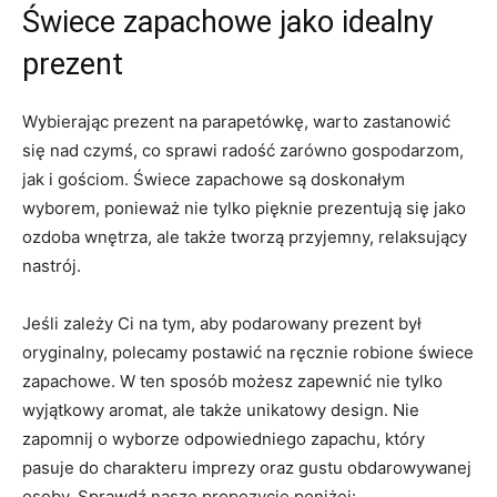
Świece zapachowe jako idealny‌
prezent
Wybierając prezent na parapetówkę, ​warto zastanowić
się nad⁣ czymś,‌ co sprawi ‌radość zarówno gospodarzom,⁢
jak i gościom. Świece⁢ zapachowe są‌ doskonałym
wyborem,⁢ ponieważ nie tylko pięknie prezentują się jako
ozdoba wnętrza, ale także tworzą przyjemny, relaksujący
nastrój.
Jeśli ⁤zależy Ci na tym, aby podarowany ‍prezent‌ był
⁣oryginalny, polecamy postawić na ręcznie robione świece
zapachowe. W ten sposób możesz zapewnić nie tylko
wyjątkowy aromat, ale także unikatowy design. Nie
zapomnij o ​wyborze ​odpowiedniego ⁣zapachu,⁢ który
pasuje do charakteru imprezy⁣ oraz gustu obdarowywanej
osoby. Sprawdź nasze propozycje poniżej: