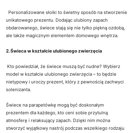
​ ⁢ Personalizowane słoiki to⁣ świetny ⁤sposób⁣ na stworzenie
unikatowego prezentu. Dodając ulubiony zapach
obdarowanego, świece stają się nie⁢ tylko piękną ‌ozdobą,
ale także magicznym elementem domowego wnętrza.
2. Świeca w⁢ kształcie ulubionego zwierzęcia
​‍ ​Kto powiedział, że‍ świece muszą być ⁣nudne? Wybierz
‌model ⁢w kształcie ulubionego zwierzęcia – to będzie
nietypowy i uroczy⁣ prezent, który z ‌pewnością zachwyci
solenizanta.
Świece‍ na ⁣parapetówkę mogą być‌ doskonałym
prezentem dla⁣ każdego, kto ceni sobie ⁣przytulną⁢
atmosferę i relaksujący zapach. Dzięki nim można
stworzyć wyjątkowy ‍nastrój podczas wszelkiego rodzaju