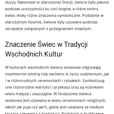
duszy. Natomiast ⁣w starożytnej Grecji, świece były palone
podczas uroczystości ku czci‍ bogów, a różne kolory
świec miały różne znaczenia‌ symboliczne. Podobnie w
starożytnym Rzymie, świece były używane⁤ podczas
obrzędów związanych⁢ z pożegnaniem zmarłych.
Znaczenie Świec w ​Tradycji
Wschodnich Kultur
W ​kulturach wschodnich ⁣świece⁣ woskowe odgrywają
⁢niezmiernie istotną rolę zarówno w ​życiu codziennym,⁢ jak
i w różnorodnych ceremoniach ‍i rytuałach. Symbolizują
one różnorodne wartości ‌i przekazy oraz są⁣ nośnikiem
‍wielu tradycji i zwyczajów. W hinduizmie świeca
⁤woskowa jest używana w wielu ceremoniach⁢ religijnych,
takich jak puja czy aarti, gdzie jest uważana za medium
łączące człowieka z boskością. Podobnie ⁤w buddyzmie