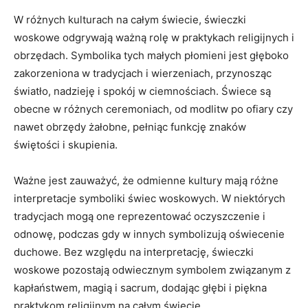
W różnych kulturach na całym świecie, świeczki‌
woskowe odgrywają ważną rolę w ⁢praktykach religijnych i
obrzędach. Symbolika tych małych płomieni jest głęboko ​
zakorzeniona ⁢w tradycjach i⁤ wierzeniach, ⁣przynosząc
światło, nadzieję i spokój w ​ciemnościach. Świece są
obecne w różnych ceremoniach, ⁢od modlitw po ofiary czy
nawet obrzędy żałobne, ‍pełniąc‍ funkcję‍ znaków
świętości i skupienia.
Ważne jest zauważyć, że⁤ odmienne kultury mają ⁣różne
interpretacje⁤ symboliki‍ świec‌ woskowych. W⁢ niektórych
tradycjach mogą one reprezentować ‍oczyszczenie i
odnowę, ‌podczas gdy w innych symbolizują oświecenie
duchowe. Bez względu na interpretację, świeczki
woskowe pozostają odwiecznym symbolem⁢ związanym z‍
kapłaństwem, magią i ⁢sacrum, dodając głębi i piękna
praktykom religijnym na całym świecie.