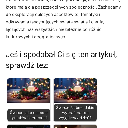
które ​mają‍ dla poszczególnych społeczności.⁣ Zachęcamy
do eksploracji dalszych aspektów tej tematyki‍ i
odkrywania fascynujących ⁢świata‍ światła i ⁢cienia,
łączących nas‌ wszystkich niezależnie od różnic
kulturowych i geograficznych.
Jeśli spodobał Ci się ten artykuł,
sprawdź też:
Świece ślubne: Jakie
Świece jako element
wybrać na ten
rytuałów i ceremonii
wyjątkowy dzień?