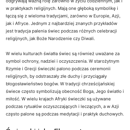
odgrywają ważną rolę zarówno w życiu codziennym, jak i⁤
w praktykach religijnych.⁤ Mają one głęboką symbolikę i
⁣łączą się z‍ wieloma tradycjami, zarówno w Europie, Azji,
jak ​i Afryce. Jednym z najbardziej‌ znanych przykładów
jest‍ tradycja palenia świec podczas różnych celebracji
religijnych, jak Boże Narodzenie⁤ czy ⁤Diwali.
W wielu kulturach światła świec są również uważane za​
symbol ochrony, nadziei i oczyszczenia. W starożytnym
Rzymie i Grecji świeczki palono podczas ceremonii
religijnych, by odstraszały złe duchy i przyciągały
błogosławieństwo bogów. W ​tradycji chrześcijańskiej⁤
świece⁤ często symbolizują obecność Boga, Jego światło i
miłość. W wielu krajach Afryki ​świeczki ⁤są używane
podczas rytuałów oczyszczających i leczących, a w⁢ Azji
często palone są podczas medytacji i praktyk ⁣duchowych.