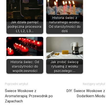
Historia świec z
Jak działa pamięć
naturalnego wosku:
podręczna procesora:
Od starożytności do
L1, L2, L3…
dziś
Historia świec: Od
Jak zrobić świecę
starożytności do
rytualną z wosku
współczesności
pszczelego:…
Poprzedni artykuł
Następny artykuł
Świece Woskowe z
DIY: Świece Woskowe z
Aromaterapią: Przewodnik po
Dodatkiem Miodu
Zapachach