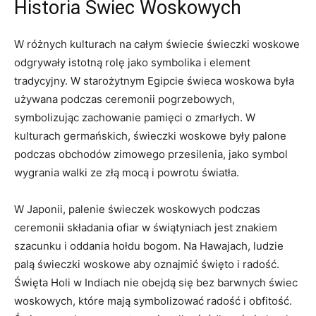
Historia Świec Woskowych
W różnych kulturach na całym świecie świeczki woskowe
​odgrywały istotną rolę jako symbolika i element
tradycyjny. W starożytnym⁤ Egipcie świeca woskowa była⁣
używana podczas ceremonii pogrzebowych,‍
symbolizując zachowanie pamięci o zmarłych. W
kulturach​ germańskich, świeczki woskowe były palone
podczas‍ obchodów zimowego ‍przesilenia, jako symbol
wygrania walki ze złą mocą i powrotu światła.
W Japonii, palenie świeczek woskowych podczas
ceremonii składania ofiar w świątyniach jest znakiem
szacunku i oddania ⁢hołdu bogom. Na Hawajach, ludzie
‌palą świeczki woskowe aby oznajmić święto i radość.
Święta Holi w Indiach nie obejdą⁢ się bez barwnych ⁢świec
woskowych, które mają symbolizować radość ​i obfitość.