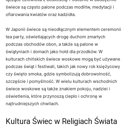
świece są często palone podczas modlitw, medytacji i
ofiarowania kwiatów oraz ⁤kadzidła.
W Japonii świece są nieodłącznym ⁣elementem ceremonii⁤
tea party, oświetlających drogę duchom zmarłych
podczas⁤ obchodów obon,‌ a także są palone w
świątyniach i domach jako hołd ‌dla przodków. W
kulturach chińskich świece woskowe mogą być⁣ używane
podczas świąt i ⁢festiwali, takich jak‍ nowy rok księżycowy
czy ⁢święto smoka, gdzie symbolizują dobrowolność,
szczęście i pomyślność. W wielu kulturach wschodnich
świece woskowe⁣ są także znakiem pokoju, nadziei i
oświetlenia, które przynoszą ciepło i ochronę w
najtrudniejszych chwilach.
Kultura ⁣Świec w Religiach Świata