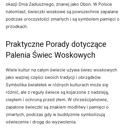
okazji⁤ Dnia Zadusznego, znanej jako Obon. W Polsce
natomiast, świeczki ⁢woskowe są ⁤powszechnie zapalane
podczas⁣ uroczystości zmarłych i są symbolem pamięci o
przodkach.
Praktyczne Porady ‍dotyczące
Palenia Świec Woskowych
Wiele kultur‍ na⁢ całym świecie używa​ świec woskowych
‌jako ‍ważnej części swoich tradycji i obrządków.
Symbolika światełek w‍ różnych kulturach może się
różnić, ale z reguły świece​ są kojarzone z nadzieją,
ciepłem i ochroną przed‍ złem. W chrześcijaństwie,
zapalone świeczki⁤ są znakiem modlitwy i pamięci o
zmarłych, podczas gdy w buddyzmie ⁣symbolizują‌
oświecenie i drogę do wyzwolenia.