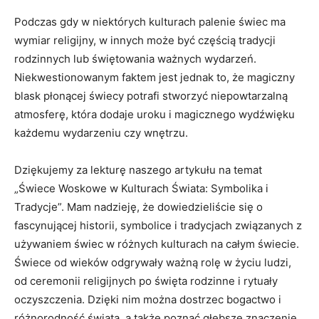
Podczas gdy w ⁢niektórych kulturach palenie świec ma
wymiar religijny, w innych może być częścią tradycji
‌rodzinnych ⁤lub świętowania ważnych wydarzeń.
Niekwestionowanym faktem jest jednak to, że magiczny
blask płonącej świecy potrafi stworzyć niepowtarzalną
atmosferę, która dodaje uroku ⁢i magicznego wydźwięku
każdemu wydarzeniu ‌czy wnętrzu.
Dziękujemy ⁣za lekturę naszego artykułu na ⁤temat
„Świece Woskowe w⁣ Kulturach ​Świata: Symbolika⁤ i
‌Tradycje”. Mam nadzieję, ‍że dowiedzieliście się‌ o
fascynującej historii, symbolice i tradycjach ⁣związanych ​z
‍używaniem świec w ⁣różnych kulturach‍ na całym świecie.
Świece od wieków odgrywały ważną rolę w życiu ludzi,‍
od ceremonii religijnych po święta rodzinne i rytuały
⁢oczyszczenia. Dzięki nim można dostrzec bogactwo ‍i
różnorodność świata, a także poznać głębsze znaczenie,