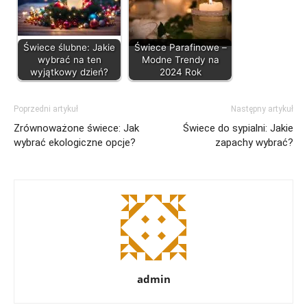
Świece ślubne: Jakie
Świece Parafinowe –
wybrać na ten
Modne Trendy na
wyjątkowy dzień?
2024 Rok
Poprzedni artykuł
Następny artykuł
Zrównoważone świece: Jak
Świece do sypialni: Jakie
wybrać ekologiczne opcje?
zapachy wybrać?
admin