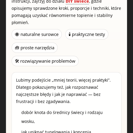
instrukcji, zajrzyj do działu
DIY świece
, gdzie
opisujemy sprawdzone kroki, proporcje i techniki, które
pomagają uzyskać równomierne topienie i stabilny
płomień.
🐝 naturalne surowce
🕯️ praktyczne testy
🧰 proste narzędzia
🛠️ rozwiązywanie problemów
Lubimy podejście „mniej teorii, więcej praktyki”.
Dlatego pokazujemy też, jak rozpoznawać
najczęstsze błędy i jak je naprawiać — bez
frustracji i bez zgadywania.
dobór knota do średnicy świecy i rodzaju
wosku,
jak uniknąć tunelowania i kopcenia,