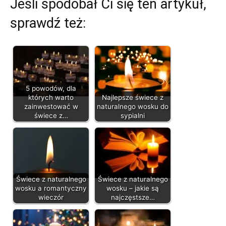
Jeśli spodobał Ci się ten artykuł,
sprawdź też:
5 powodów, dla
których warto
Najlepsze świece z
zainwestować w
naturalnego wosku do
świece z…
sypialni
Świece z naturalnego
Świece z naturalnego
wosku a romantyczny
wosku – jakie są
wieczór
najczęstsze…