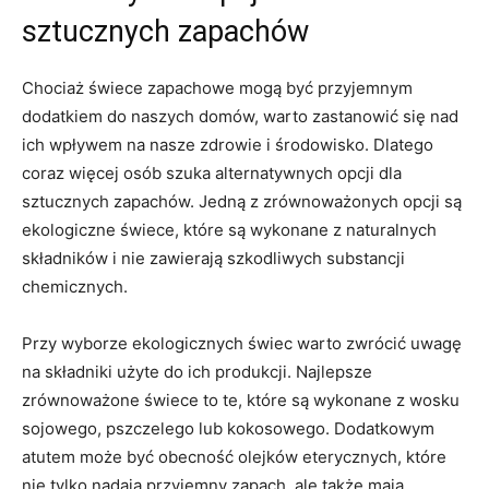
sztucznych zapachów
Chociaż świece⁢ zapachowe mogą być przyjemnym
dodatkiem do naszych⁢ domów, warto zastanowić się nad
ich wpływem ⁤na⁢ nasze⁢ zdrowie i środowisko. Dlatego
coraz więcej osób szuka alternatywnych opcji dla
sztucznych zapachów. ‌Jedną‍ z zrównoważonych‌ opcji są
ekologiczne świece,​ które są‌ wykonane z naturalnych
składników i nie ⁣zawierają ‌szkodliwych substancji
chemicznych.
Przy wyborze‍ ekologicznych świec ⁣warto zwrócić ‍uwagę
na składniki użyte ​do ‌ich produkcji.⁣ Najlepsze
zrównoważone‌ świece​ to te, ​które są wykonane z wosku
sojowego, pszczelego lub kokosowego. Dodatkowym
atutem może ⁢być obecność olejków eterycznych,⁤ które
nie tylko nadają przyjemny ‍zapach, ale także mają⁣