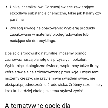
Unikaj chemikaliów: ⁤Odrzucaj świece zawierające
szkodliwe substancje ‍chemiczne,⁢ takie jak‌ ftalany czy
parafina.
Zwracaj uwagę ⁢na opakowanie: Wybieraj produkty‍
zapakowane ⁣w ​materiały biodegradowalne lub
nadające się do recyklingu.
Dbając o środowisko naturalne, możemy pomóc
zachować naszą⁤ planetę ‌dla przyszłych pokoleń.
Wybierając ⁢ekologiczne⁢ świece, wspieramy także firmy,‌
które stawiają na zrównoważoną produkcję. Dzięki ⁢temu
możemy ⁤cieszyć​ się przyjemnym⁤ światłem świec, nie
obciążając jednocześnie​ środowiska. Zróbmy razem mały⁤
krok ku ‍bardziej ekologicznemu stylowi‍ życia!
Alternatywne opcje dla