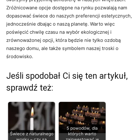
Zróżnicowane opcje‌ dostępne na rynku pozwalają nam
dopasować świece do⁤ naszych⁢ preferencji estetycznych,
jednocześnie dbając​ o naszą planetę. Warto ⁤więc
poświęcić chwilę czasu na wybór ekologicznej i
zrównoważonej opcji, która będzie ‌nie tylko ozdobą
naszego domu,‌ ale także symbolem naszej troski o
środowisko.
Jeśli spodobał Ci się ten artykuł,
sprawdź też:
5 powodów, dla
Świece z naturalnego
których warto
wosku – czy są
zainwestować w