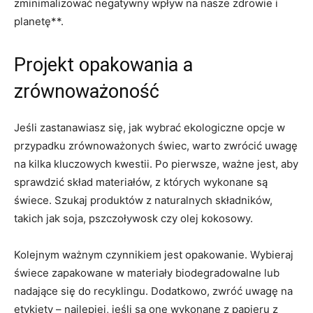
zminimalizować negatywny wpływ na nasze zdrowie i
planetę**.
Projekt opakowania a
zrównoważoność
Jeśli zastanawiasz się, jak wybrać ekologiczne opcje w​
przypadku zrównoważonych świec, warto zwrócić uwagę
‌na⁣ kilka​ kluczowych kwestii. Po pierwsze, ważne jest, ⁢aby
sprawdzić ‌skład materiałów, z których wykonane​ są
‍świece. Szukaj ⁣produktów z ⁣naturalnych składników,
takich jak soja, pszczoływosk czy ⁢olej⁣ kokosowy.
Kolejnym ważnym czynnikiem jest opakowanie. Wybieraj
świece zapakowane w materiały‍ biodegradowalne lub
nadające się do recyklingu. Dodatkowo, zwróć uwagę na
etykiety‌ – najlepiej, jeśli są one wykonane z papieru z