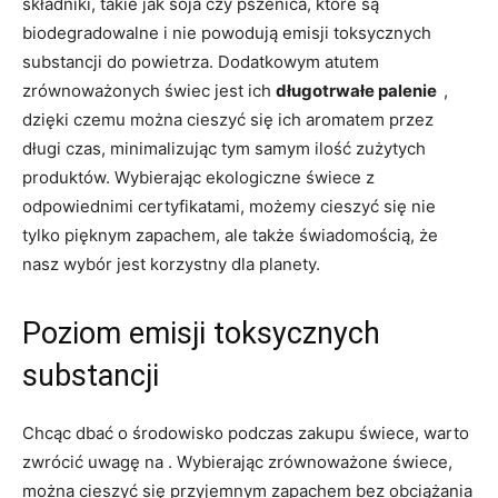
składniki,⁢ takie jak⁢ soja czy pszenica, które są
biodegradowalne i nie powodują emisji toksycznych
substancji do powietrza. Dodatkowym⁣ atutem
zrównoważonych świec jest ich
​długotrwałe palenie ⁣
,
dzięki czemu⁤ można cieszyć się ‍ich ⁣aromatem przez
długi czas, minimalizując tym samym ilość zużytych
produktów. Wybierając ekologiczne świece z‍
odpowiednimi certyfikatami, możemy cieszyć się⁤ nie
tylko pięknym zapachem, ​ale‌ także świadomością, że
nasz wybór jest⁣ korzystny dla planety.
Poziom emisji toksycznych
substancji
Chcąc⁤ dbać o ⁣środowisko podczas zakupu świece, warto
zwrócić uwagę na . ‌Wybierając zrównoważone ⁣świece,
⁢można‍ cieszyć się przyjemnym zapachem bez obciążania