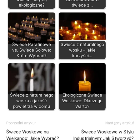
ekologiczne?
świece z…
Świece Parafinowe
Świece z naturalnego
vs. Świece Sojowe:
wosku – jakie
Które Wybrać?
korzyści…
Świece z naturalnego
Ekologiczne Świece
wosku a jakość
Woskowe: Dlaczego
powietrza w domu
Warto?
Poprzedni artykuł
Następny artykuł
Świece Woskowe na
Świece Woskowe w Stylu
Wielkanoc: Jakie Wybrać?
Industrialnym: Jak Stworzyć?