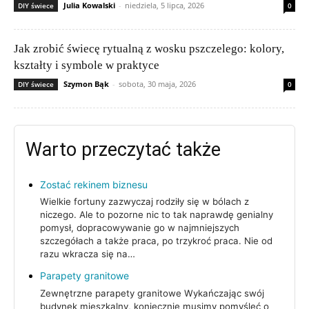
Julia Kowalski
-
niedziela, 5 lipca, 2026
DIY świece
0
Jak zrobić świecę rytualną z wosku pszczelego: kolory,
kształty i symbole w praktyce
Szymon Bąk
-
sobota, 30 maja, 2026
DIY świece
0
Warto przeczytać także
Zostać rekinem biznesu
Wielkie fortuny zazwyczaj rodziły się w bólach z
niczego. Ale to pozorne nic to tak naprawdę genialny
pomysł, dopracowywanie go w najmniejszych
szczegółach a także praca, po trzykroć praca. Nie od
razu wkracza się na…
Parapety granitowe
Zewnętrzne parapety granitowe Wykańczając swój
budynek mieszkalny, koniecznie musimy pomyśleć o