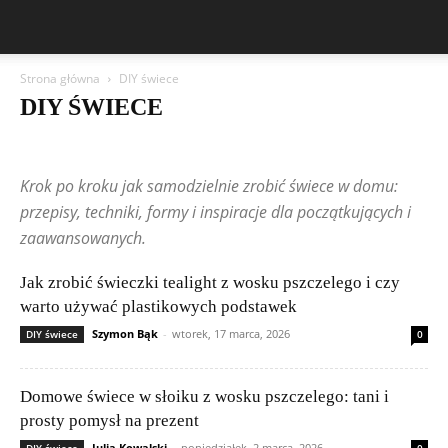
Strona główna
DIY świece
DIY ŚWIECE
Akcesoria do świec
Bezpieczeństwo świec
Dekoracje i styl wnętrz
DIY świece
DIY woski zapachowe
Nowości
Porównania wosków
Krok po kroku jak samodzielnie zrobić świece w domu:
Problemy ze świecami
Publikacje czytelników
Świece
Świece z wosku pszczelego
Węza i surowce pszczele
przepisy, techniki, formy i inspiracje dla początkujących i
Zapachy i kompozycje
zaawansowanych.
Jak zrobić świeczki tealight z wosku pszczelego i czy
warto używać plastikowych podstawek
Szymon Bąk
-
wtorek, 17 marca, 2026
DIY świece
0
Domowe świece w słoiku z wosku pszczelego: tani i
prosty pomysł na prezent
Julia Kowalski
-
poniedziałek, 2 marca, 2026