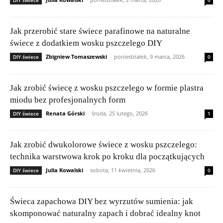
DIY świece
0
Jak przerobić stare świece parafinowe na naturalne
świece z dodatkiem wosku pszczelego DIY
Zbigniew Tomaszewski
-
poniedziałek, 9 marca, 2026
DIY świece
0
Jak zrobić świecę z wosku pszczelego w formie plastra
miodu bez profesjonalnych form
Renata Górski
-
środa, 25 lutego, 2026
DIY świece
1
Jak zrobić dwukolorowe świece z wosku pszczelego:
technika warstwowa krok po kroku dla początkujących
Julia Kowalski
-
sobota, 11 kwietnia, 2026
DIY świece
0
Świeca zapachowa DIY bez wyrzutów sumienia: jak
skomponować naturalny zapach i dobrać idealny knot